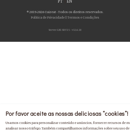
PT
|
EN
© 2019-2026 Cuizeat - Todos os direitos reservados.
Política de Privacidade
|
Termos e Condições
Server LB1 SRV15 - v32.6.18
Por favor aceite as nossas deliciosas “cookies”!
Usamos cookies para personalizar conteúdo e anúncios, fornecer recursos de míd
analisar nosso tráfego. Também compartilhamos informações sobre seu uso de 