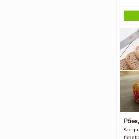
Pães,
São qua
farinha