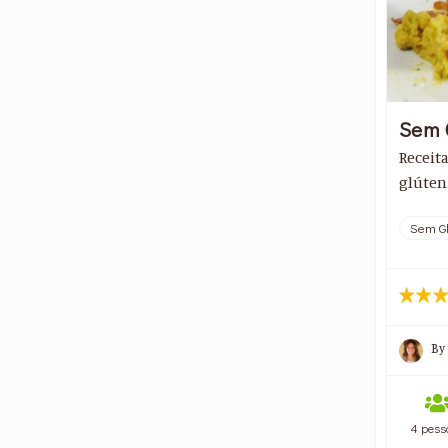
Sem 
Receit
glúten
Sem Gl
By
4 pess