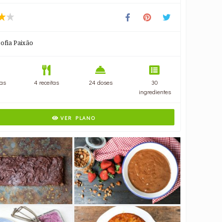
Sofia Paixão
as
4 receitas
24 doses
30
ingredientes
VER PLANO