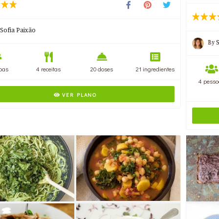
Sofia Paixão
By
oas
4 receitas
20 doses
21 ingredientes
4 pesso
VER PLANO