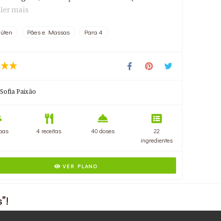
.
ler mais
úten
Pães e Massas
Para 4
Sofia Paixão
oas
4 receitas
40 doses
22
ingredientes
VER PLANO
”!
sos de mídia social e analisar nosso tráfego. Também compartilhamos info