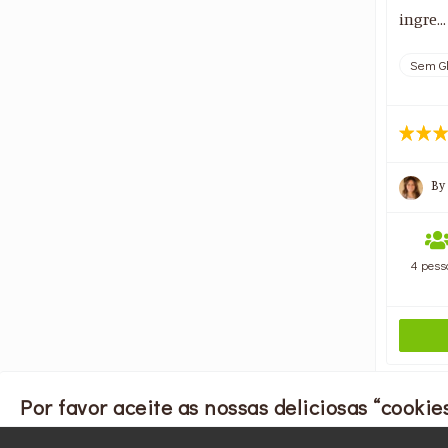
ingre..
Sem Gl
By
4 pess
Por favor aceite as nossas deliciosas “cookies
Usamos cookies para personalizar conteúdo e anúncios, fornecer recur