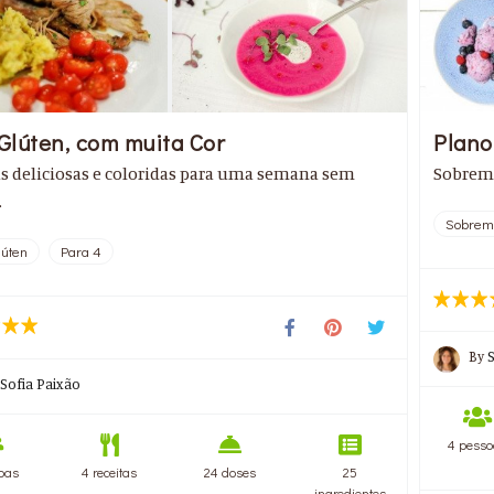
Glúten, com muita Cor
Plano
as deliciosas e coloridas para uma semana sem
Sobreme
.
Sobrem
úten
Para 4
By
Sofia Paixão
4 pesso
oas
4 receitas
24 doses
25
ingredientes