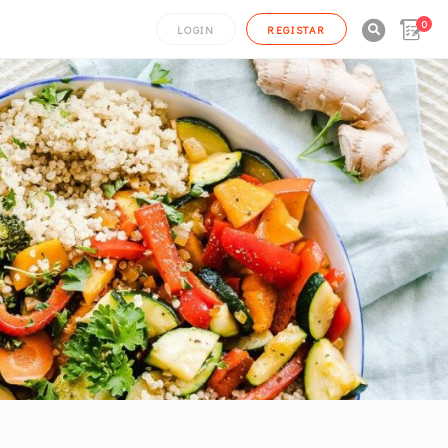
0

LOGIN
REGISTAR