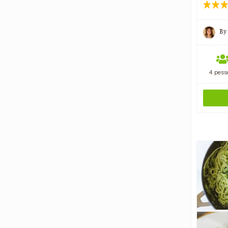
By
4 pess