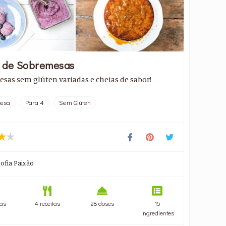
 de Sobremesas
sas sem glúten variadas e cheias de sabor!
esa
Para 4
Sem Glúten
Sofia Paixão
as
4 receitas
28 doses
15
ingredientes