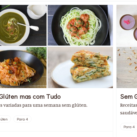
Glúten mas com Tudo
Sem G
as variadas para uma semana sem glúten.
Receitas
saudáve
úten
Para 4
Para 4