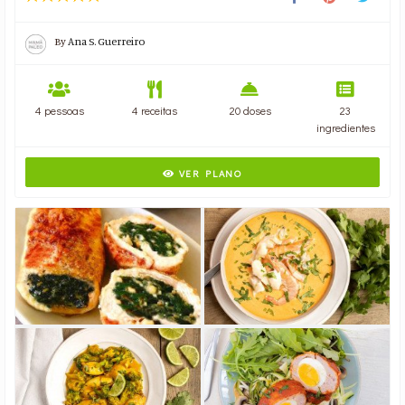
By
Ana S. Guerreiro
4 pessoas
4 receitas
20 doses
23
ingredientes
VER PLANO