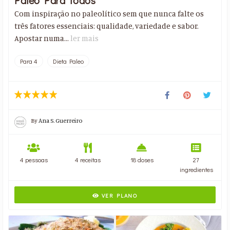
Paleo Para Todos
Com inspiração no paleolítico sem que nunca falte os
três fatores essenciais: qualidade, variedade e sabor.
Apostar numa...
ler mais
Para 4
Dieta Paleo
By
Ana S. Guerreiro
4 pessoas
4 receitas
18 doses
27
ingredientes
VER PLANO