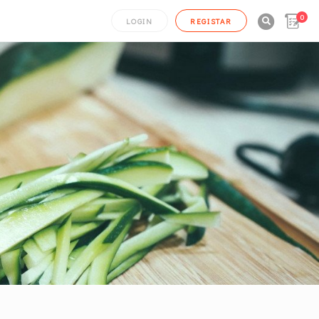
0

LOGIN
REGISTAR