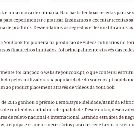
 é uma marca de culinária. Não basta ter boas receitas para se s
a para experimentar e praticar. Ensinamos a executar receitas sa
ma de produtos. Desvendamos os segredos e desmistificamos as 
 a YouCook foi pioneira na produção de vídeos culinários no for
rsos financeiros limitados, foi principalmente através das red
rmente foi lançado o website youcook.pt, o que conferiu estru
bido pelos utilizadores. A popularidade do youcook.pt rapidame
am ao product placement através de vídeos da YouCook.
o de 2015 ganhou o prémio DemoDays Fidelidade/Banif da Fábric
a de conteúdos culinários de qualidade. Desde então, desenvolv
res de relevo nacional e internacional. Estando esta área de ne
, a equipa e os meios necessários para crescer e fazer crescer 
.