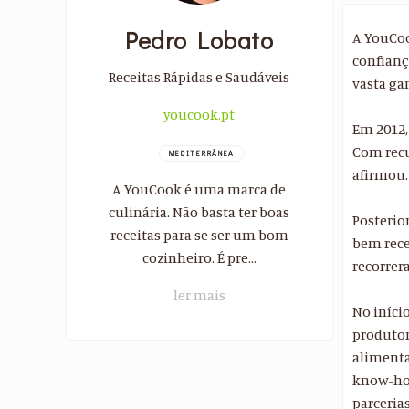
Pedro Lobato
A YouCook
confianç
Receitas Rápidas e Saudáveis
vasta ga
youcook.pt
Em 2012,
Com recu
MEDITERRÂNEA
afirmou.
A YouCook é uma marca de
culinária. Não basta ter boas
Posterio
receitas para se ser um bom
bem rece
cozinheiro. É pre...
recorrer
ler mais
No iníci
produtor
alimenta
know-how
parcerias