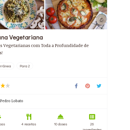
na Vegetariana
as Vegetarianas com Toda a Profundidade de
s!
rrânea
Para 2
Pedro Lobato
oas
4 receitas
10 doses
26
ingredientes