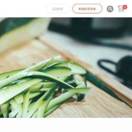
0

LOGIN
REGISTAR