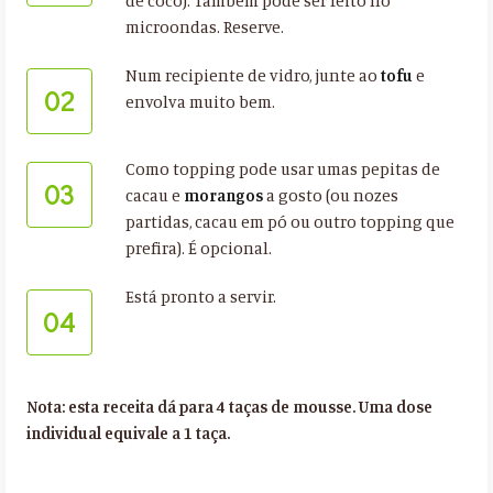
de coco). Também pode ser feito no
microondas. Reserve.
Num recipiente de vidro, junte ao
tofu
e
02
envolva muito bem.
Como topping pode usar umas pepitas de
03
cacau e
morangos
a gosto (ou nozes
partidas, cacau em pó ou outro topping que
prefira). É opcional.
Está pronto a servir.
04
Nota: esta receita dá para 4 taças de mousse. Uma dose
individual equivale a 1 taça.