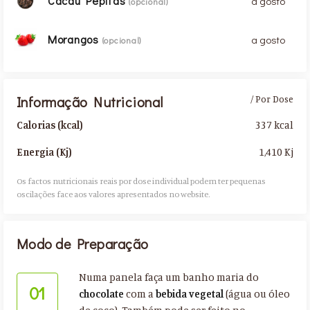
Cacau Pepitas
a gosto
(opcional)
Morangos
a gosto
(opcional)
Informação Nutricional
/ Por Dose
337 kcal
Calorias (kcal)
1,410 Kj
Energia (Kj)
Os factos nutricionais reais por dose individual podem ter pequenas
oscilações face aos valores apresentados no website.​
Modo de Preparação
Numa panela faça um banho maria do
01
chocolate
com a
bebida vegetal
(água ou óleo