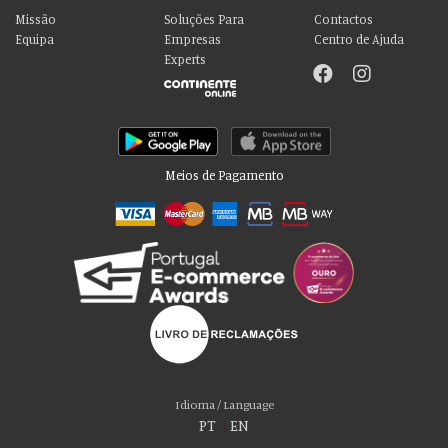
Missão
Soluções Para
Contactos
Equipa
Empresas
Centro de Ajuda
Experts
Meios de Pagamento
Por favor aceite as nossas deliciosas
“cookies”!
Usamos cookies para personalizar conteúdo e anúncios, fornecer recursos
Idioma / Language
de mídia social e analisar nosso tráfego. Também compartilhamos
PT
|
EN
informações sobre seu uso de nosso site com nossos parceiros de mídia