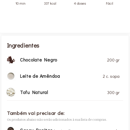
10 min
337 kcal
4 doses
Fácil
Ingredientes
Chocolate Negro
200 gr
Leite de Amêndoa
2 c. sopa
Tofu Natural
300 gr
Também vai precisar de:
Os produtos abaixo não serão adicionados à sua lista de compras.