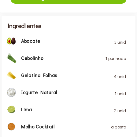
Ingredientes
Abacate
3 unid
Cebolinho
1 punhado
Gelatina Folhas
4 unid
Iogurte Natural
1 unid
Lima
2 unid
Molho Cocktail
a gosto