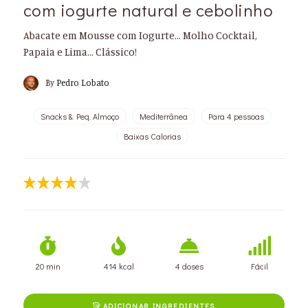
com iogurte natural e cebolinho
Abacate em Mousse com Iogurte... Molho Cocktail,
Papaia e Lima... Clássico!
By
Pedro Lobato
Snacks & Peq. Almoço
Mediterrânea
Para 4 pessoas
Baixas Calorias
20 min
414 kcal
4 doses
Fácil
ADICIONAR INGREDIENTES
