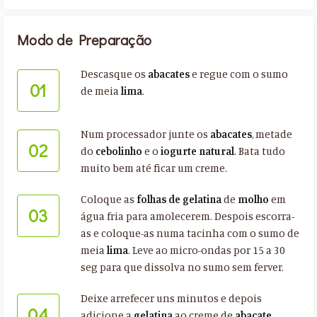
Modo de Preparação
Descasque os
abacates
e regue com o sumo
01
de meia
lima
.
Num processador junte os
abacates
, metade
02
do
cebolinho
e o
iogurte natural
. Bata tudo
muito bem até ficar um creme.
Coloque as
folhas de gelatina
de
molho
em
03
água fria para amolecerem. Despois escorra-
as e coloque-as numa tacinha com o sumo de
meia
lima
. Leve ao micro-ondas por 15 a 30
seg para que dissolva no sumo sem ferver.
Deixe arrefecer uns minutos e depois
04
adicione a
gelatina
ao creme de
abacate