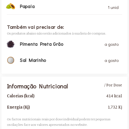
Papaia
1 unid
Também vai precisar de:
Os produtos abaixo não serão adicionados à sua lista de compras.
Pimenta Preta Grão
a gosto
Sal Marinho
a gosto
Informação Nutricional
/ Por Dose
414 kcal
Calorias (kcal)
1,732 Kj
Energia (Kj)
Os factos nutricionais reais por dose individual podem ter pequenas
oscilações face aos valores apresentados no website.​