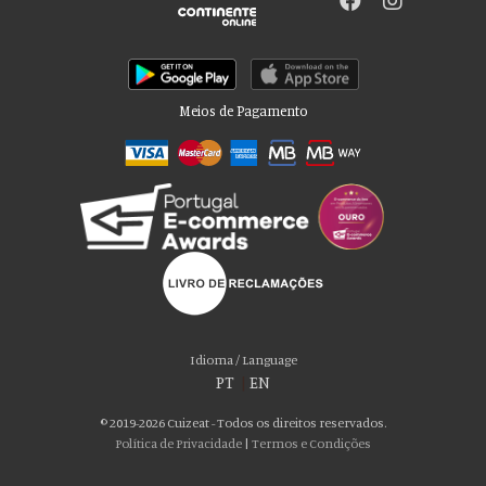
Meios de Pagamento
Por favor aceite as nossas deliciosas
“cookies”!
Usamos cookies para personalizar conteúdo e anúncios, fornecer recursos
Idioma / Language
de mídia social e analisar nosso tráfego. Também compartilhamos
PT
|
EN
informações sobre seu uso de nosso site com nossos parceiros de mídia
social, publicidade e análise, que podem combiná-lo com outras informações
© 2019-2026 Cuizeat - Todos os direitos reservados.
que você forneceu a eles ou que coletaram do uso de seus serviços. Você
Política de Privacidade
|
Termos e Condições
consente com nossos cookies se continuar a usar nosso site.