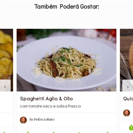
Também Poderá Gostar:
Spaghetti Aglio & Olio
Qui
com tomate seco e salsa fresca
By
Pedro Lobato