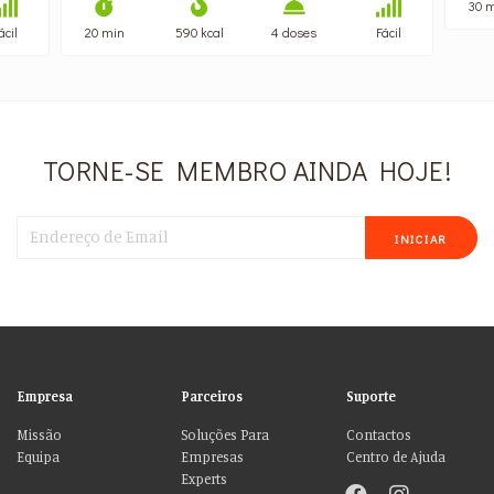
30 
ácil
20 min
590 kcal
4 doses
Fácil
TORNE-SE MEMBRO AINDA HOJE!
INICIAR
Empresa
Parceiros
Suporte
Missão
Soluções Para
Contactos
Equipa
Empresas
Centro de Ajuda
Experts