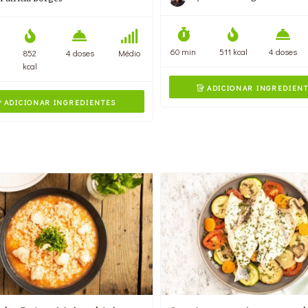
60 min
511 kcal
4 doses
852
4 doses
Médio
kcal
ADICIONAR INGREDIEN

ADICIONAR INGREDIENTES
