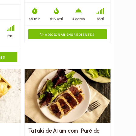
45 min
618 kcal
4 doses
Fácil
ADICIONAR INGREDIENTES
Fácil

TES
Tataki de Atum com Puré de