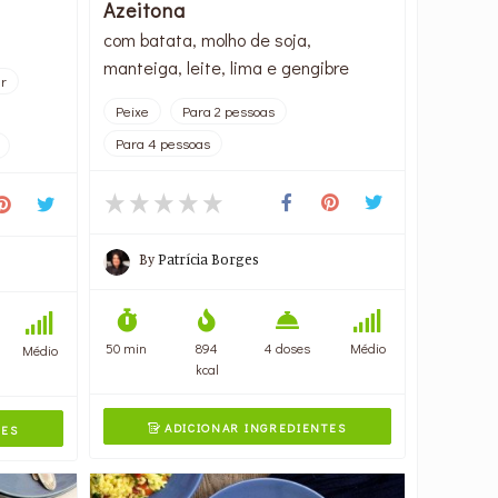
Azeitona
com batata, molho de soja,
manteiga, leite, lima e gengibre
ar
Peixe
Para 2 pessoas
Para 4 pessoas
By
Patrícia Borges
50 min
894
4 doses
Médio
Médio
kcal
ADICIONAR INGREDIENTES
TES
