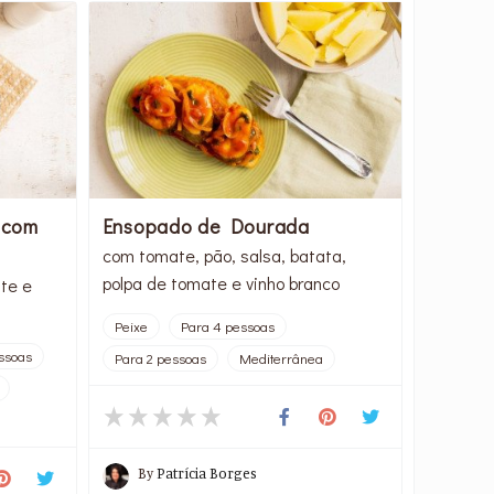
 com
Ensopado de Dourada
com tomate, pão, salsa, batata,
polpa de tomate e vinho branco
te e
Peixe
Para 4 pessoas
ssoas
Para 2 pessoas
Mediterrânea
By
Patrícia Borges