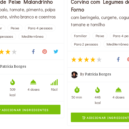
 de Peixe Malandrinho
Corvina com Legumes d
Forno
balo, tomate, pimento, polpa
ate, vinho branco e coentros
com beringela, curgete, cogu
tomate e tomilho
ar
Peixe
Para 4 pessoas
Familiar
Peixe
Para 4 pe
 pessoas
Mediterrânea
Para 2 pessoas
Mediterrânea
Patrícia Borges
By
Patrícia Borges
509
4 doses
Fácil
kcal
50 min
448
4 doses
kcal
ADICIONAR INGREDIENTES

ADICIONAR INGREDIEN
