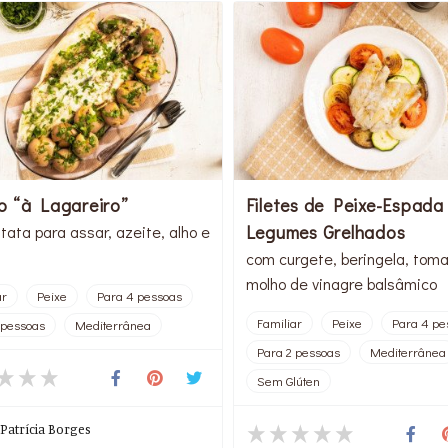
o “à Lagareiro”
Filetes de Peixe-Espada
Legumes Grelhados
ata para assar, azeite, alho e
com curgete, beringela, toma
molho de vinagre balsâmico
ar
Peixe
Para 4 pessoas
Familiar
Peixe
Para 4 pe
 pessoas
Mediterrânea
Para 2 pessoas
Mediterrânea
Sem Glúten
Patrícia Borges