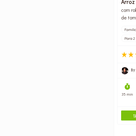
Arroz
com ro
de tom
Famili
Para 2
By
35 min