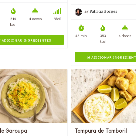
By
Patrícia Borges
514
4 doses
Fácil
kcal
45 min
353
4 doses
ADICIONAR INGREDIENTES

kcal
ADICIONAR INGREDIEN

 de Garoupa
Tempura de Tamboril