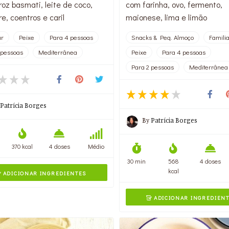
oz basmati, leite de coco,
com farinha, ovo, fermento,
e, coentros e caril
maionese, lima e limão
ar
Peixe
Para 4 pessoas
Snacks & Peq. Almoço
Famili
 pessoas
Mediterrânea
Peixe
Para 4 pessoas
Para 2 pessoas
Mediterrânea
Patrícia Borges
By
Patrícia Borges
370 kcal
4 doses
Médio
30 min
568
4 doses
kcal
ADICIONAR INGREDIENTES

ADICIONAR INGREDIEN
