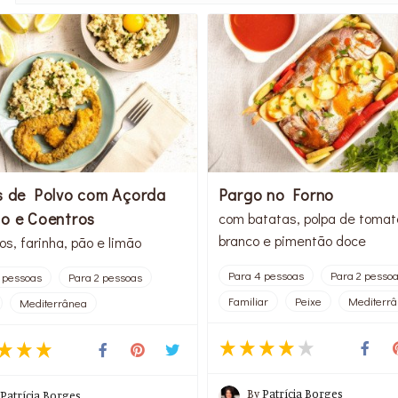
es de Polvo com Açorda
Pargo no Forno
ho e Coentros
com batatas, polpa de tomate
branco e pimentão doce
s, farinha, pão e limão
Para 4 pessoas
Para 2 pesso
 pessoas
Para 2 pessoas
Familiar
Peixe
Mediterr
Mediterrânea
By
Patrícia Borges
Patrícia Borges