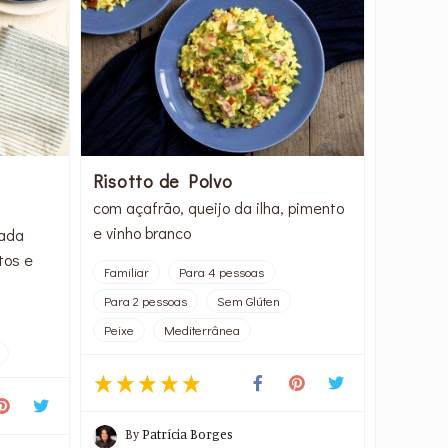
à
Risotto de Polvo
com açafrão, queijo da ilha, pimento
e vinho branco
pada
tos e
Familiar
Para 4 pessoas
Para 2 pessoas
Sem Glúten
Peixe
Mediterrânea
By
Patrícia Borges