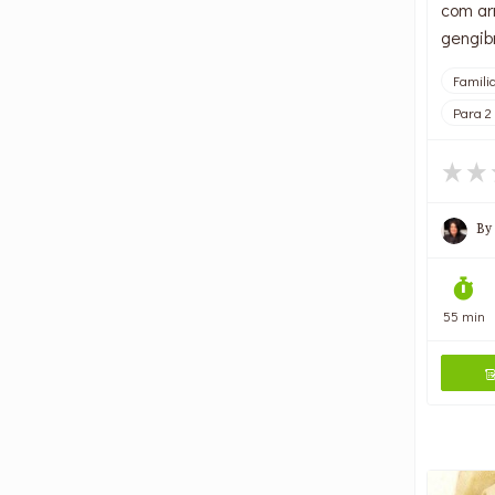
com arr
gengibr
Famili
Para 2
By
55 min