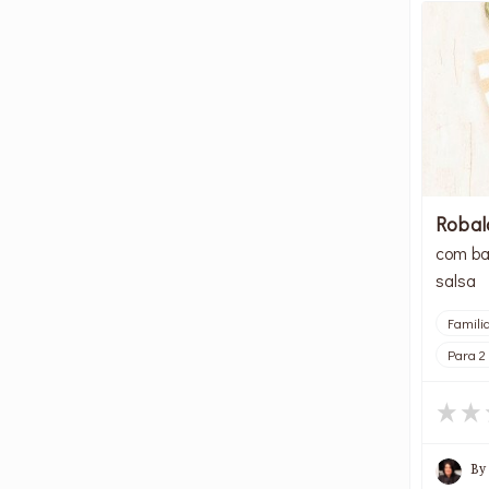
Robal
com bat
salsa
Famili
Para 2
By