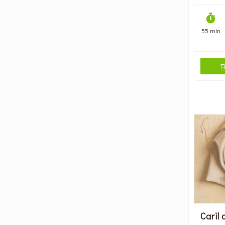
55 min
Caril