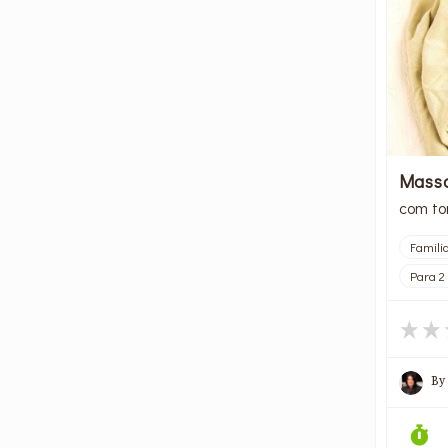
Massa
com to
Famili
Para 2
By