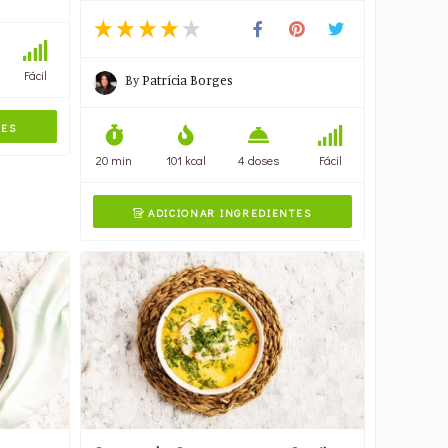
Fácil
By
Patrícia Borges
TES
20 min
101 kcal
4 doses
Fácil
ADICIONAR INGREDIENTES
