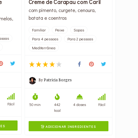
e
Creme de Carapau com Caril
com pimento, curgete, cenoura,
batata e coentros
melos,
Familiar
Peixe
Sopas
ssoas
Para 4 pessoas
Para 2 pessoas
Mediterrânea
By
Patrícia Borges
Fácil
50 min
442
4 doses
Fácil
kcal
TES
ADICIONAR INGREDIENTES
