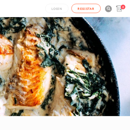
0

LOGIN
REGISTAR