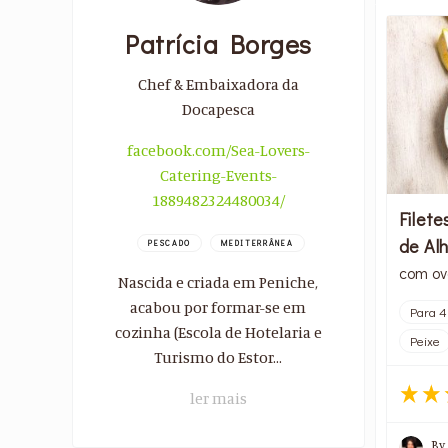
Patrícia Borges
Chef & Embaixadora da
Docapesca
facebook.com/Sea-Lovers-
Catering-Events-
1889482324480034/
Filet
de Al
PESCADO
MEDITERRÂNEA
com ovo
Nascida e criada em Peniche,
acabou por formar-se em
Para 4
cozinha (Escola de Hotelaria e
Peixe
Turismo do Estor...
ler mais
By