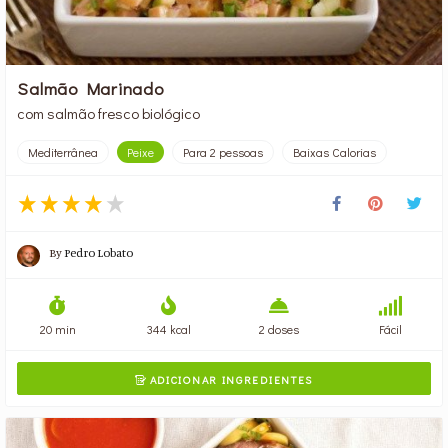
Salmão Marinado
com salmão fresco biológico
Mediterrânea
Peixe
Para 2 pessoas
Baixas Calorias
By
Pedro Lobato
20 min
344 kcal
2 doses
Fácil
ADICIONAR INGREDIENTES
