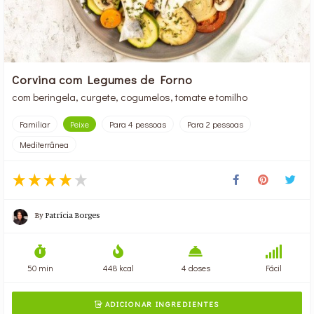
Corvina com Legumes de Forno
com beringela, curgete, cogumelos, tomate e tomilho
Familiar
Peixe
Para 4 pessoas
Para 2 pessoas
Mediterrânea
By
Patrícia Borges
50 min
448 kcal
4 doses
Fácil
ADICIONAR INGREDIENTES
