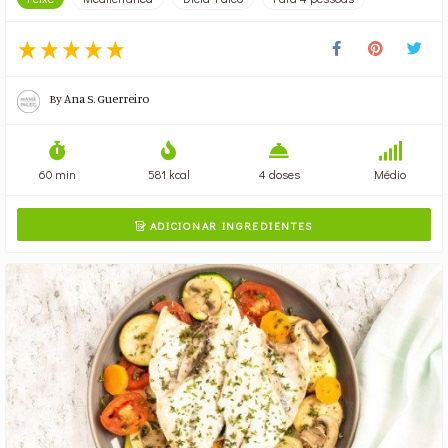
By
Ana S. Guerreiro
60 min
581 kcal
4 doses
Médio
ADICIONAR INGREDIENTES
