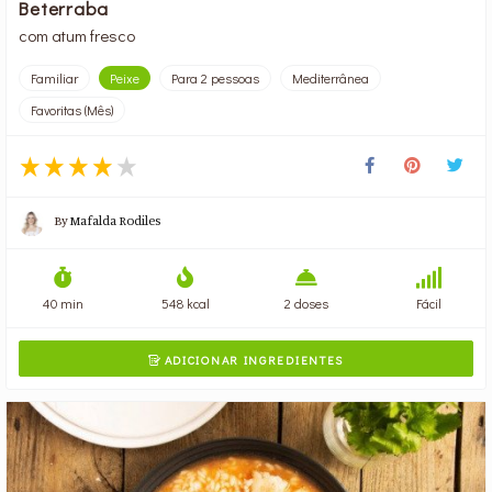
Beterraba
com atum fresco
Familiar
Peixe
Para 2 pessoas
Mediterrânea
Favoritas (Mês)
By
Mafalda Rodiles
40 min
548 kcal
2 doses
Fácil
ADICIONAR INGREDIENTES
