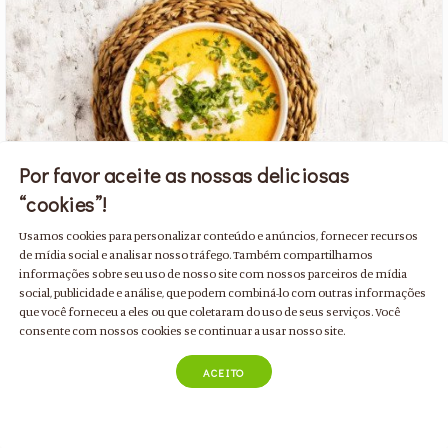
Por favor aceite as nossas deliciosas
“cookies”!
Usamos cookies para personalizar conteúdo e anúncios, fornecer recursos
de mídia social e analisar nosso tráfego. Também compartilhamos
Creme de Carapau com Caril
informações sobre seu uso de nosso site com nossos parceiros de mídia
com pimento, curgete, cenoura, batata e coentros
social, publicidade e análise, que podem combiná-lo com outras informações
que você forneceu a eles ou que coletaram do uso de seus serviços. Você
Familiar
Peixe
Sopas
Para 4 pessoas
Para 2 pessoas
consente com nossos cookies se continuar a usar nosso site.
Mediterrânea
ACEITO