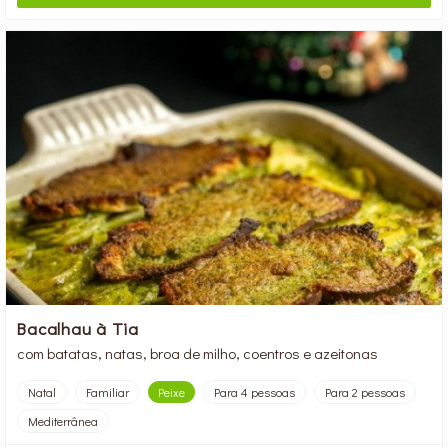
Bacalhau à Tia
com batatas, natas, broa de milho, coentros e azeitonas
Natal
Familiar
Peixe
Para 4 pessoas
Para 2 pessoas
Mediterrânea