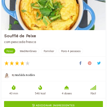
Soufflé de Peixe
com pescada fresca
Peixe
Mediterrânea
Familiar
Para 4 pessoas
By
Mafalda Rodiles
40 min
546 kcal
4 doses
Fácil
ADICIONAR INGREDIENTES
