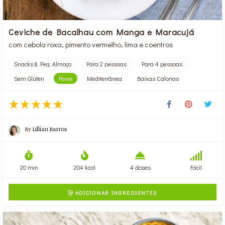
Ceviche de Bacalhau com Manga e Maracujá
com cebola roxa, pimento vermelho, lima e coentros
Snacks & Peq. Almoço
Para 2 pessoas
Para 4 pessoas
Sem Glúten
Peixe
Mediterrânea
Baixas Calorias
By
Lillian Barros
20 min
204 kcal
4 doses
Fácil
ADICIONAR INGREDIENTES
