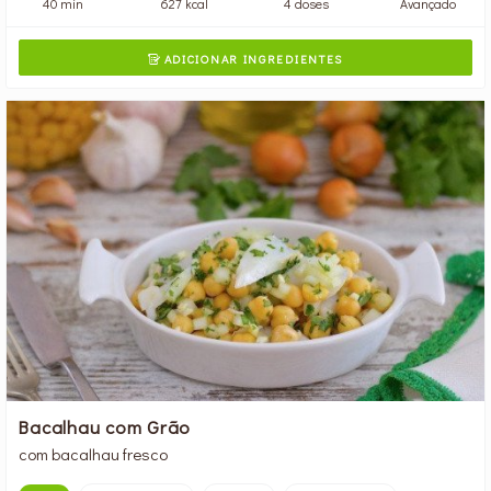
40 min
627 kcal
4 doses
Avançado
ADICIONAR INGREDIENTES

Bacalhau com Grão
com bacalhau fresco