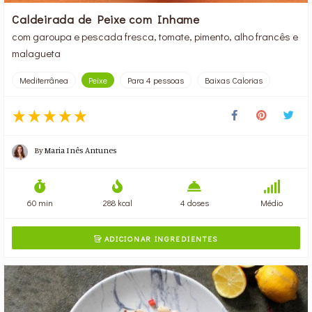
Caldeirada de Peixe com Inhame
com garoupa e pescada fresca, tomate, pimento, alho francês e
malagueta
Mediterrânea
Peixe
Para 4 pessoas
Baixas Calorias
By
Maria Inês Antunes
60 min
288 kcal
4 doses
Médio
ADICIONAR INGREDIENTES
