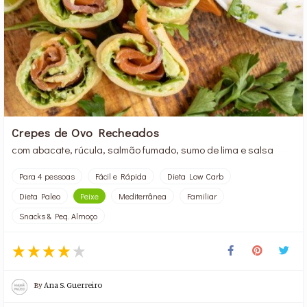
Crepes de Ovo Recheados
com abacate, rúcula, salmão fumado, sumo de lima e salsa
Para 4 pessoas
Fácil e Rápida
Dieta Low Carb
Dieta Paleo
Peixe
Mediterrânea
Familiar
Snacks & Peq. Almoço
By
Ana S. Guerreiro