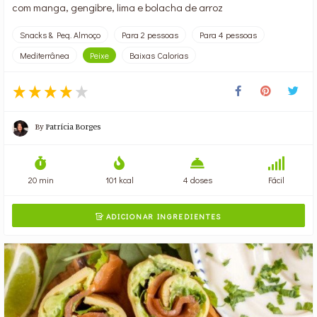
com manga, gengibre, lima e bolacha de arroz
Snacks & Peq. Almoço
Para 2 pessoas
Para 4 pessoas
Mediterrânea
Peixe
Baixas Calorias
By
Patrícia Borges
20 min
101 kcal
4 doses
Fácil
ADICIONAR INGREDIENTES
