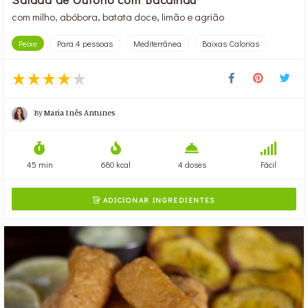
com milho, abóbora, batata doce, limão e agrião
Peixe
Para 4 pessoas
Mediterrânea
Baixas Calorias
By
Maria Inês Antunes
45 min
680 kcal
4 doses
Fácil
ADICIONAR INGREDIENTES
