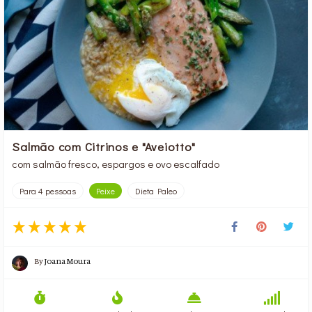
Salmão com Citrinos e "Aveiotto"
com salmão fresco, espargos e ovo escalfado
Para 4 pessoas
Peixe
Dieta Paleo
By
Joana Moura