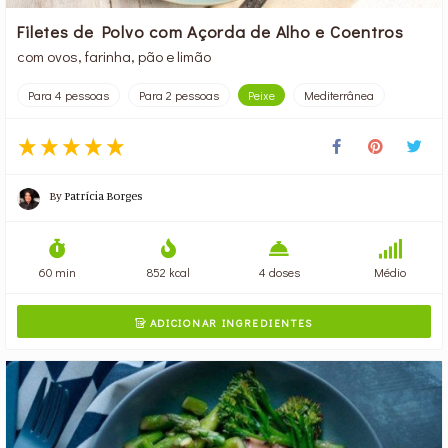
Filetes de Polvo com Açorda de Alho e Coentros
com ovos, farinha, pão e limão
Para 4 pessoas
Para 2 pessoas
Peixe
Mediterrânea
By
Patrícia Borges
60 min
852 kcal
4 doses
Médio
ADICIONAR INGREDIENTES
