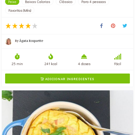
Peixe
Baixas Calorias
Clássico
Para 4 pessoas
Favoritas (Mês)
By
Ágata Roquette
25 min
241 kcal
4 doses
Fácil
ADICIONAR INGREDIENTES
