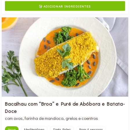
ADICIONAR INGREDIENTES

Bacalhau com “Broa” e Puré de Abóbora e Batata-
Doce
com ovos, farinha de mandioca, grelos e coentros
Peixe
Mediterrânea
Dieta Paleo
Para 4 pessoas