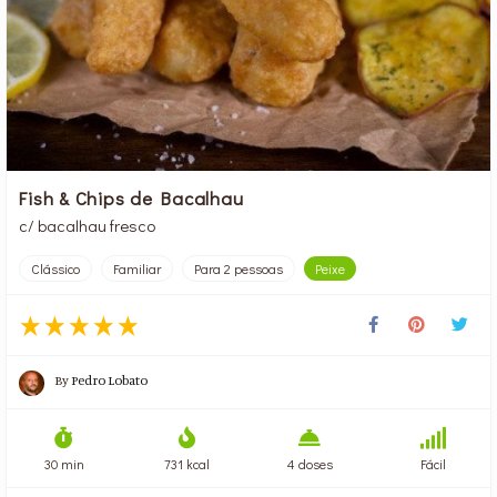
Fish & Chips de Bacalhau
c/ bacalhau fresco
Clássico
Familiar
Para 2 pessoas
Peixe
By
Pedro Lobato
30 min
731 kcal
4 doses
Fácil