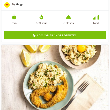
By
Maggi
min
363 kcal
6 doses
Fácil
ADICIONAR INGREDIENTES
