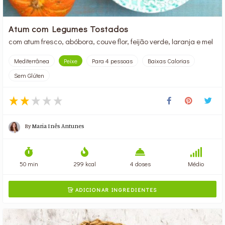
Atum com Legumes Tostados
com atum fresco, abóbora, couve flor, feijão verde, laranja e mel
Mediterrânea
Peixe
Para 4 pessoas
Baixas Calorias
Sem Glúten
By
Maria Inês Antunes
50 min
299 kcal
4 doses
Médio
ADICIONAR INGREDIENTES
