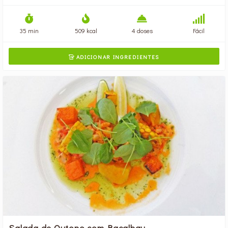
35 min
509 kcal
4 doses
Fácil
ADICIONAR INGREDIENTES

Salada de Outono com Bacalhau