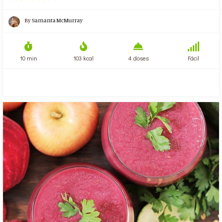
By
Samanta McMurray
10 min
103 kcal
4 doses
Fácil