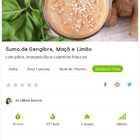
Sumo de Gengibre, Maçã e Limão
com pêra, manjericão e coentros frescos
Detox
Para 1 pessoa
Base de Plantas
Batidos & Chás
By
Lillian Barros
10 min
357 kcal
3 doses
Médio