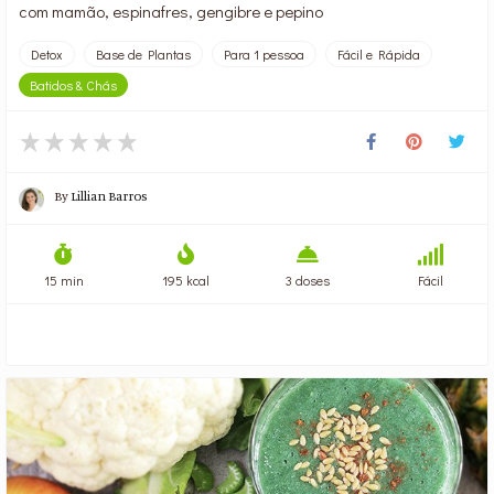
com mamão, espinafres, gengibre e pepino
Detox
Base de Plantas
Para 1 pessoa
Fácil e Rápida
Batidos & Chás
By
Lillian Barros
15 min
195 kcal
3 doses
Fácil