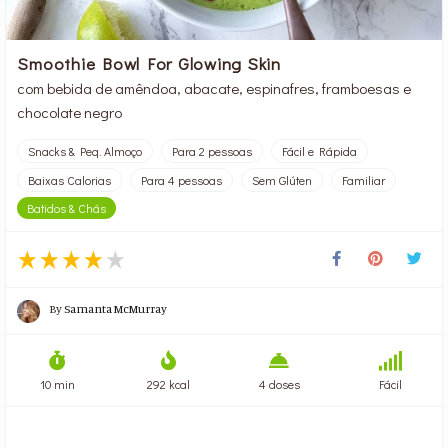
Smoothie Bowl For Glowing Skin
com bebida de amêndoa, abacate, espinafres, framboesas e
chocolate negro
Snacks & Peq. Almoço
Para 2 pessoas
Fácil e Rápida
Baixas Calorias
Para 4 pessoas
Sem Glúten
Familiar
Batidos & Chás
By
Samanta McMurray
10 min
292 kcal
4 doses
Fácil