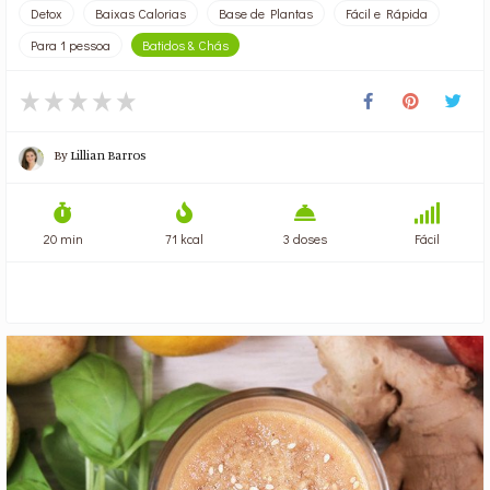
Detox
Baixas Calorias
Base de Plantas
Fácil e Rápida
Para 1 pessoa
Batidos & Chás
By
Lillian Barros
20 min
71 kcal
3 doses
Fácil