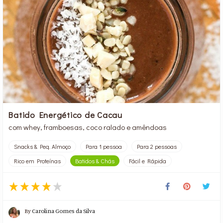
Batido Energético de Cacau
com whey, framboesas, coco ralado e amêndoas
Snacks & Peq. Almoço
Para 1 pessoa
Para 2 pessoas
Rico em Proteínas
Batidos & Chás
Fácil e Rápida
By
Carolina Gomes da Silva