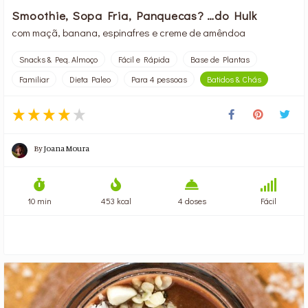
Smoothie, Sopa Fria, Panquecas? …do Hulk
com maçã, banana, espinafres e creme de amêndoa
Snacks & Peq. Almoço
Fácil e Rápida
Base de Plantas
Familiar
Dieta Paleo
Para 4 pessoas
Batidos & Chás
By
Joana Moura
10 min
453 kcal
4 doses
Fácil