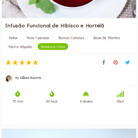
Infusão Funcional de Hibisco e Hortelã
Detox
Para 1 pessoa
Baixas Calorias
Base de Plantas
Fácil e Rápida
Batidos & Chás
By
Lillian Barros
15 min
60 kcal
4 doses
Fácil