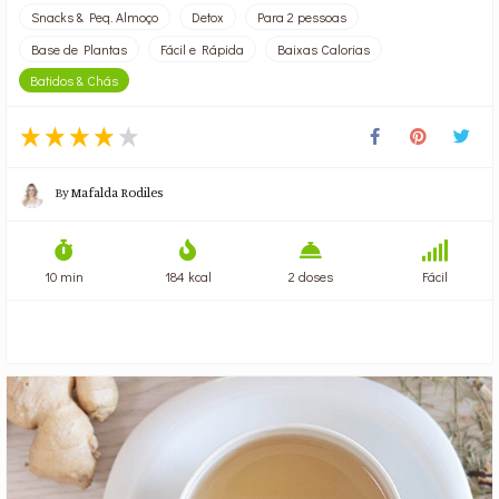
Snacks & Peq. Almoço
Detox
Para 2 pessoas
Base de Plantas
Fácil e Rápida
Baixas Calorias
Batidos & Chás
By
Mafalda Rodiles
10 min
184 kcal
2 doses
Fácil