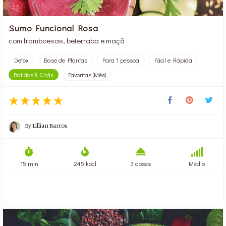
Sumo Funcional Rosa
com framboesas, beterraba e maçã
Detox
Base de Plantas
Para 1 pessoa
Fácil e Rápida
Batidos & Chás
Favoritas (Mês)
By
Lillian Barros
15 min
245 kcal
3 doses
Médio