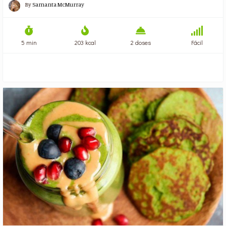
By
Samanta McMurray
5 min
203 kcal
2 doses
Fácil