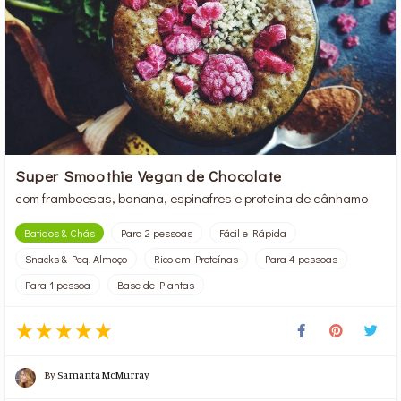
Super Smoothie Vegan de Chocolate
com framboesas, banana, espinafres e proteína de cânhamo
Batidos & Chás
Para 2 pessoas
Fácil e Rápida
Snacks & Peq. Almoço
Rico em Proteínas
Para 4 pessoas
Para 1 pessoa
Base de Plantas
By
Samanta McMurray