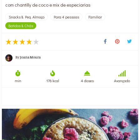
com chantilly de coco e mix de especiarias
Snacks & Peq. Almoço
Para 4 pessoas
Familiar
Batidos & Chás
By
Joana Moura
min
178 kcal
4 doses
Avançado