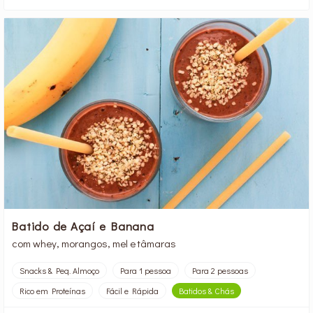
Batido de Açaí e Banana
com whey, morangos, mel e tâmaras
Snacks & Peq. Almoço
Para 1 pessoa
Para 2 pessoas
Rico em Proteínas
Fácil e Rápida
Batidos & Chás