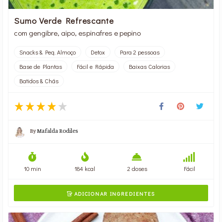
Sumo Verde Refrescante
com gengibre, aipo, espinafres e pepino
Snacks & Peq. Almoço
Detox
Para 2 pessoas
Base de Plantas
Fácil e Rápida
Baixas Calorias
Batidos & Chás
By
Mafalda Rodiles
10 min
184 kcal
2 doses
Fácil
ADICIONAR INGREDIENTES
