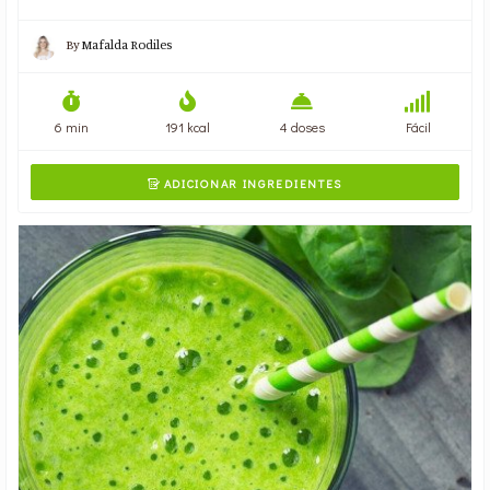
By
Mafalda Rodiles
6 min
191 kcal
4 doses
Fácil
ADICIONAR INGREDIENTES
