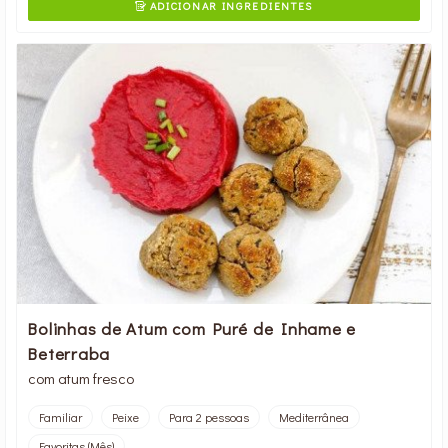
ADICIONAR INGREDIENTES

Bolinhas de Atum com Puré de Inhame e
Beterraba
com atum fresco
Familiar
Peixe
Para 2 pessoas
Mediterrânea
Favoritas (Mês)