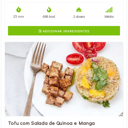
25 min
688 kcal
2 doses
Médio
ADICIONAR INGREDIENTES

Tofu com Salada de Quinoa e Manga