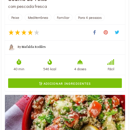
com pescada fresca
Peixe
Mediterrânea
Familiar
Para 4 pessoas
By
Mafalda Rodiles
40 min
546 kcal
4 doses
Fácil
ADICIONAR INGREDIENTES
