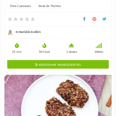
Para 2 pessoas
Base de Plantas
By
Mafalda Rodiles
25 min
561 kcal
2 doses
Médio
ADICIONAR INGREDIENTES
