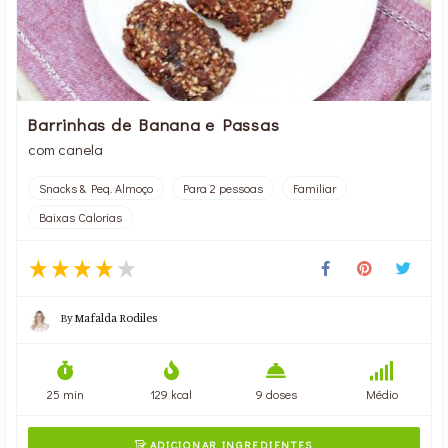
Barrinhas de Banana e Passas
com canela
Snacks & Peq. Almoço
Para 2 pessoas
Familiar
Baixas Calorias
By
Mafalda Rodiles
25 min
129 kcal
9 doses
Médio
ADICIONAR INGREDIENTES
