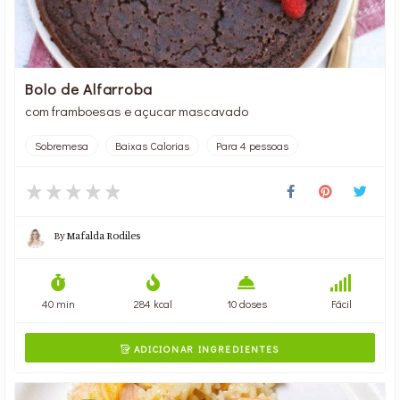
Bolo de Alfarroba
com framboesas e açucar mascavado
Sobremesa
Baixas Calorias
Para 4 pessoas
By
Mafalda Rodiles
40 min
284 kcal
10 doses
Fácil
ADICIONAR INGREDIENTES
