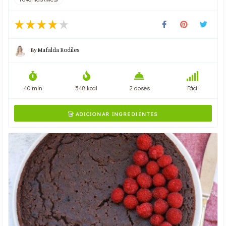
By
Mafalda Rodiles
40 min
548 kcal
2 doses
Fácil
ADICIONAR INGREDIENTES
