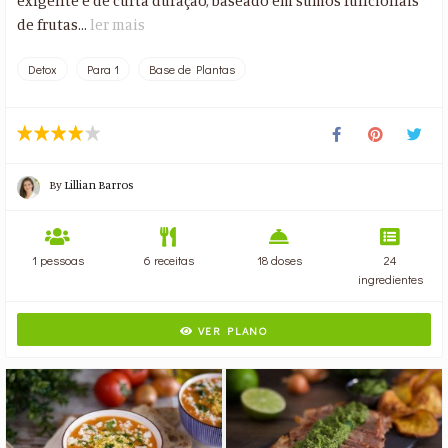
exigente e de curta duração, baseado em sumos funcionais
de frutas...
ler mais
Detox
Para 1
Base de Plantas
By
Lillian Barros
1 pessoas
6 receitas
18 doses
24
ingredientes
VER PLANO