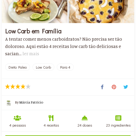
Low Carb em Família
A tentar comer menos carboidratos? Não precisa ser tão
doloroso. Aqui estão 4 receitas low carb ​tão deliciosas e
sacian...
ler mais
Dieta Paleo
Low Carb
Para 4
By
Márcia Patrício
4 pessoas
4 receitas
24 doses
23 ingredientes