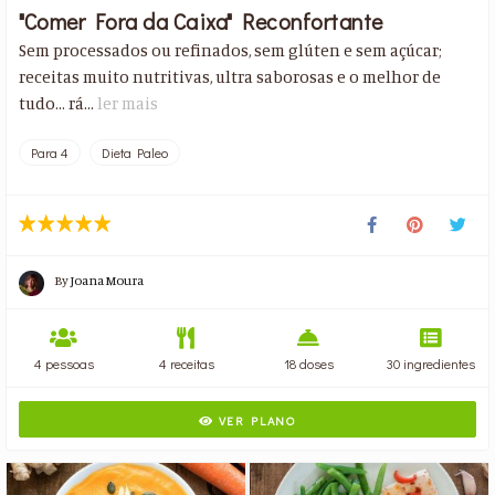
"Comer Fora da Caixa" Reconfortante
Sem processados ou refinados, sem glúten e sem açúcar;
receitas muito nutritivas, ultra saborosas e o melhor de
tudo… rá...
ler mais
Para 4
Dieta Paleo
By
Joana Moura
4 pessoas
4 receitas
18 doses
30 ingredientes
VER PLANO