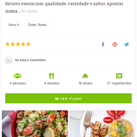
fatores essenciais: qualidade, variedade e sabor. Apostar
numa...
ler mais
Para 4
Dieta Paleo
By
Ana S. Guerreiro
4 pessoas
4 receitas
18 doses
27 ingredientes
VER PLANO