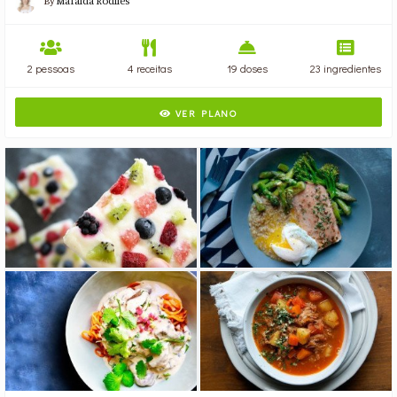
By
Mafalda Rodiles
2 pessoas
4 receitas
19 doses
23 ingredientes
VER PLANO