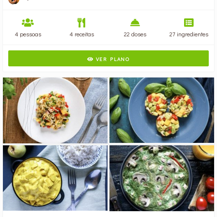
4 pessoas
4 receitas
22 doses
27 ingredientes
VER PLANO