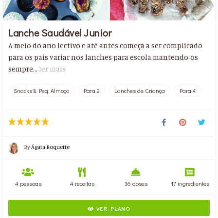
Lanche Saudável Junior
A meio do ano lectivo e até antes começa a ser complicado
para os pais variar nos lanches para escola mantendo-os
sempre...
ler mais
Snacks & Peq. Almoço
Para 2
Lanches de Criança
Para 4
By
Ágata Roquette
4 pessoas
4 receitas
36 doses
17 ingredientes
VER PLANO