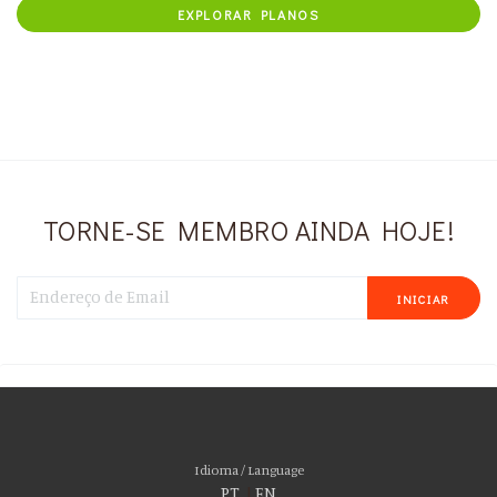
EXPLORAR PLANOS
TORNE-SE MEMBRO AINDA HOJE!
INICIAR
Por favor aceite as nossas deliciosas
“cookies”!
Usamos cookies para personalizar conteúdo e anúncios, fornecer recursos
Idioma / Language
de mídia social e analisar nosso tráfego. Também compartilhamos
PT
|
EN