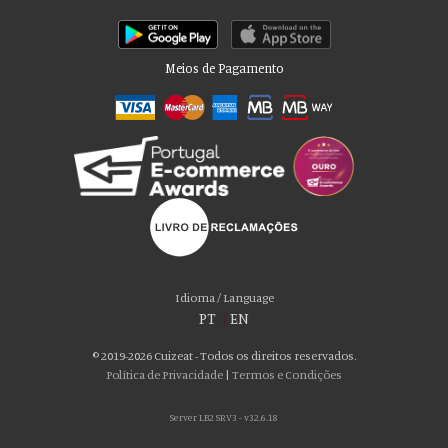
Meios de Pagamento
Por favor aceite as nossas deliciosas
“cookies”!
Usamos cookies para personalizar conteúdo e anúncios, fornecer recursos
Idioma / Language
de mídia social e analisar nosso tráfego. Também compartilhamos
PT
|
EN
informações sobre seu uso de nosso site com nossos parceiros de mídia
social, publicidade e análise, que podem combiná-lo com outras informações
© 2019-2026 Cuizeat - Todos os direitos reservados.
que você forneceu a eles ou que coletaram do uso de seus serviços. Você
Política de Privacidade
|
Termos e Condições
consente com nossos cookies se continuar a usar nosso site.
Server LB2 SRV3 - v32.6.18
ACEITO