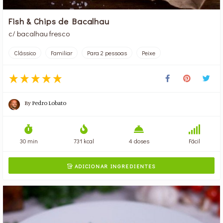
Fish & Chips de Bacalhau
c/ bacalhau fresco
Clássico
Familiar
Para 2 pessoas
Peixe
By
Pedro Lobato
30 min
731 kcal
4 doses
Fácil
ADICIONAR INGREDIENTES
