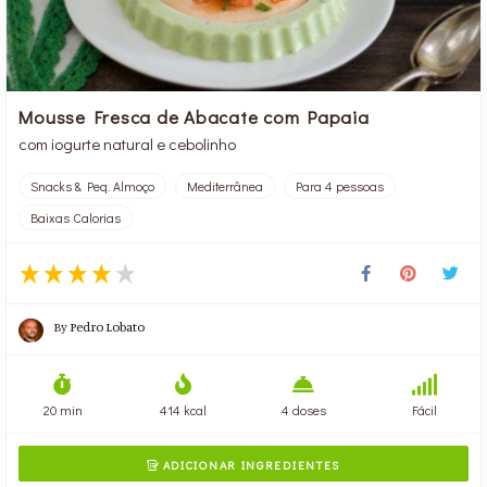
Mousse Fresca de Abacate com Papaia
com iogurte natural e cebolinho
Snacks & Peq. Almoço
Mediterrânea
Para 4 pessoas
Baixas Calorias
By
Pedro Lobato
20 min
414 kcal
4 doses
Fácil
ADICIONAR INGREDIENTES
