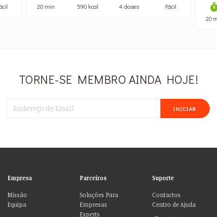
ácil
20 min
590 kcal
4 doses
Fácil
20 
TORNE-SE MEMBRO AINDA HOJE!
INICIAR
Empresa
Parceiros
Suporte
Missão
Soluções Para
Contactos
Equipa
Empresas
Centro de Ajuda
Experts