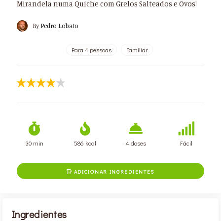
Mirandela numa Quiche com Grelos Salteados e Ovos!
By
Pedro Lobato
Para 4 pessoas
Familiar
30 min
586 kcal
4 doses
Fácil
ADICIONAR INGREDIENTES

Ingredientes