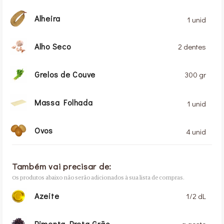
Alheira
1 unid
Alho Seco
2 dentes
Grelos de Couve
300 gr
Massa Folhada
1 unid
Ovos
4 unid
Também vai precisar de:
Os produtos abaixo não serão adicionados à sua lista de compras.
Azeite
1/2 dL
Pimenta Preta Grão
a gosto