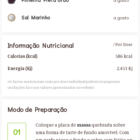
Sal Marinho
a gosto
Informação Nutricional
/ Por Dose
586 kcal
Calorias (kcal)
2,453 Kj
Energia (Kj)
Os factos nutricionais reais por dose individual podem ter pequenas
oscilações face aos valores apresentados no website.​
Modo de Preparação
Coloque a placa de
massa
quebrada sobre
01
uma forma de tarte de fundo amovível. Com
um garfo pique o fundo e cubra com feijão ou