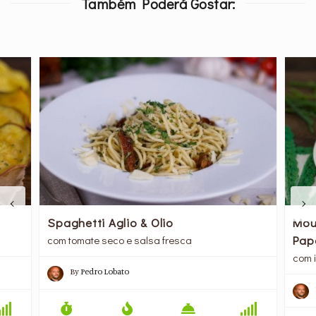
Também Poderá Gostar:
Spaghetti Aglio & Olio
Mou
Pap
com tomate seco e salsa fresca
com i
By
Pedro Lobato