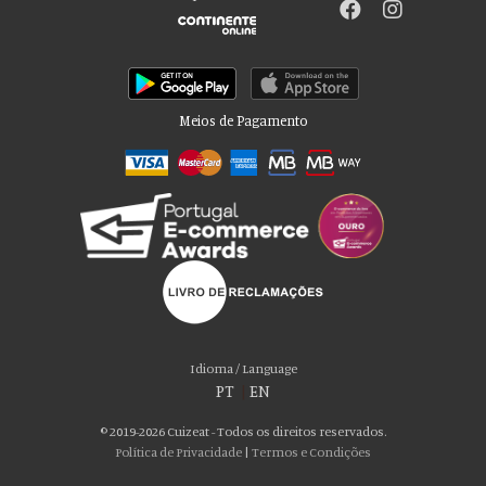
Meios de Pagamento
Por favor aceite as nossas deliciosas
“cookies”!
Usamos cookies para personalizar conteúdo e anúncios, fornecer recursos
Idioma / Language
de mídia social e analisar nosso tráfego. Também compartilhamos
PT
|
EN
informações sobre seu uso de nosso site com nossos parceiros de mídia
social, publicidade e análise, que podem combiná-lo com outras informações
© 2019-2026 Cuizeat - Todos os direitos reservados.
que você forneceu a eles ou que coletaram do uso de seus serviços. Você
Política de Privacidade
|
Termos e Condições
consente com nossos cookies se continuar a usar nosso site.