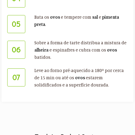
Bata os
ovos
e tempere com
sal
e
pimenta
05
preta
.
Sobre a forma de tarte distribua a mistura de
06
alheira
e espinafres e cubra com os
ovos
batidos.
Leve ao forno pré-aquecido a 180º por cerca
07
de 15 min ou até os
ovos
estarem
solidificados e a superfície dourada.