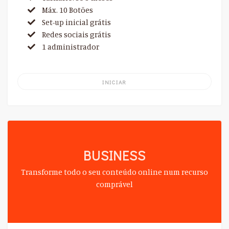
Máx. 10 Botões
Set-up inicial grátis
Redes sociais grátis
1 administrador
INICIAR
BUSINESS
Transforme todo o seu conteúdo online num recurso
comprável