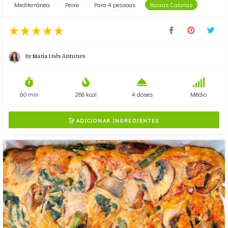
Mediterrânea
Peixe
Para 4 pessoas
Baixas Calorias
By
Maria Inês Antunes
60 min
288 kcal
4 doses
Médio
ADICIONAR INGREDIENTES
