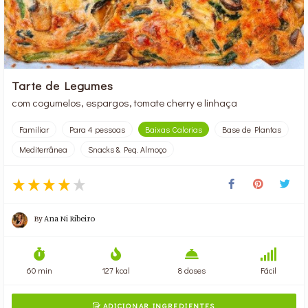
Tarte de Legumes
com cogumelos, espargos, tomate cherry e linhaça
Familiar
Para 4 pessoas
Baixas Calorias
Base de Plantas
Mediterrânea
Snacks & Peq. Almoço
By
Ana Ni Ribeiro
60 min
127 kcal
8 doses
Fácil
ADICIONAR INGREDIENTES
