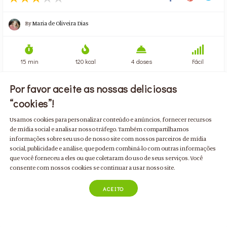
By
Maria de Oliveira Dias
15 min
120 kcal
4 doses
Fácil
Por favor aceite as nossas deliciosas
ADICIONAR INGREDIENTES

“cookies”!
Usamos cookies para personalizar conteúdo e anúncios, fornecer recursos
de mídia social e analisar nosso tráfego. Também compartilhamos
informações sobre seu uso de nosso site com nossos parceiros de mídia
social, publicidade e análise, que podem combiná-lo com outras informações
que você forneceu a eles ou que coletaram do uso de seus serviços. Você
consente com nossos cookies se continuar a usar nosso site.
ACEITO