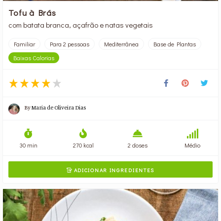
Tofu à Brás
com batata branca, açafrão e natas vegetais
Familiar
Para 2 pessoas
Mediterrânea
Base de Plantas
Baixas Calorias
By
Maria de Oliveira Dias
30 min
270 kcal
2 doses
Médio
ADICIONAR INGREDIENTES
