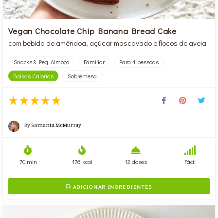
Vegan Chocolate Chip Banana Bread Cake
com bebida de amêndoa, açúcar mascavado e flocos de aveia
Snacks & Peq. Almoço
Familiar
Para 4 pessoas
Baixas Calorias
Sobremesa
By
Samanta McMurray
70 min
176 kcal
12 doses
Fácil
ADICIONAR INGREDIENTES
