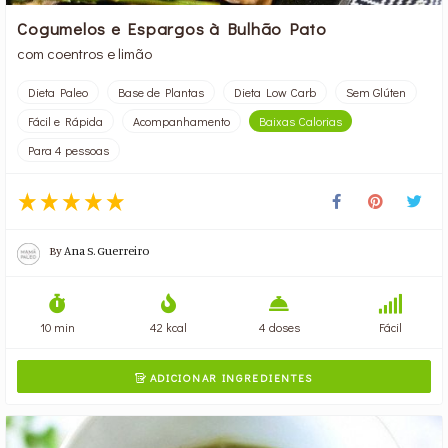
Cogumelos e Espargos à Bulhão Pato
com coentros e limão
Dieta Paleo
Base de Plantas
Dieta Low Carb
Sem Glúten
Fácil e Rápida
Acompanhamento
Baixas Calorias
Para 4 pessoas
By
Ana S. Guerreiro
10 min
42 kcal
4 doses
Fácil
ADICIONAR INGREDIENTES
