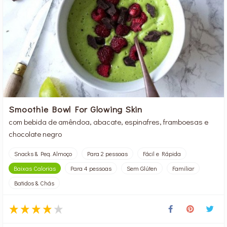
Smoothie Bowl For Glowing Skin
com bebida de amêndoa, abacate, espinafres, framboesas e
chocolate negro
Snacks & Peq. Almoço
Para 2 pessoas
Fácil e Rápida
Baixas Calorias
Para 4 pessoas
Sem Glúten
Familiar
Batidos & Chás