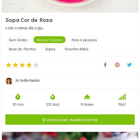
Sopa Cor de Rosa
com creme de caju
Sem Glúten
Baixas Calorias
Para 4 pessoas
Base de Plantas
Sopas
Favoritas (Mês)
By
Sofia Paixão
30 min
232 kcal
8 doses
Fácil
ADICIONAR INGREDIENTES
