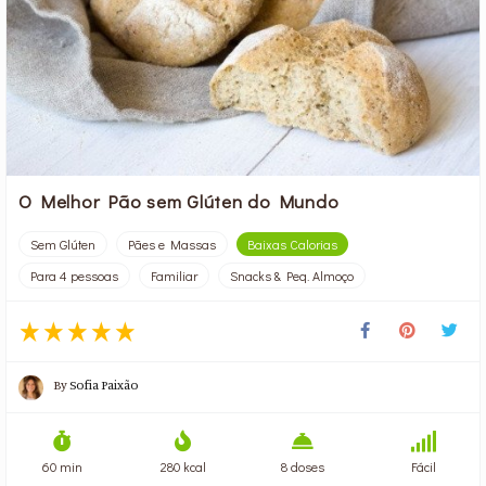
O Melhor Pão sem Glúten do Mundo
Sem Glúten
Pães e Massas
Baixas Calorias
Para 4 pessoas
Familiar
Snacks & Peq. Almoço
By
Sofia Paixão
60 min
280 kcal
8 doses
Fácil