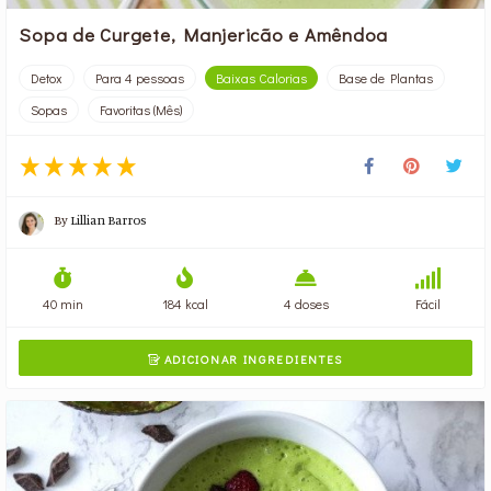
Sopa de Curgete, Manjericão e Amêndoa
Detox
Para 4 pessoas
Baixas Calorias
Base de Plantas
Sopas
Favoritas (Mês)
By
Lillian Barros
40 min
184 kcal
4 doses
Fácil
ADICIONAR INGREDIENTES
