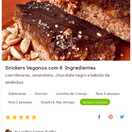
Snickers Veganos com 6 Ingredientes
com tâmaras, amendoins, chocolate negro e bebida de
amêndoa
Sobremesa
Familiar
Lanches de Criança
Para 4 pessoas
Para 2 pessoas
Snacks & Peq. Almoço
Baixas Calorias
By
Carolina Gomes da Silva