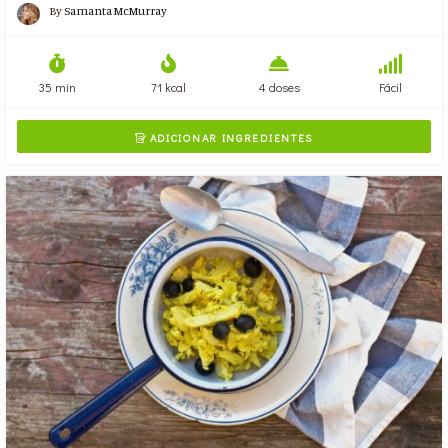
By
Samanta McMurray
35 min
71 kcal
4 doses
Fácil
ADICIONAR INGREDIENTES
