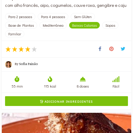
com alho francês, aipo, cogumelos, couve roxa, gengibre e caju
Para 2 pessoas
Para 4 pessoas
Sem Glúten
Base de Plantas
Mediterrânea
Baixas Calorias
Sopas
Familiar
By
Sofia Paixão
55 min
115 kcal
8 doses
Fácil
ADICIONAR INGREDIENTES
