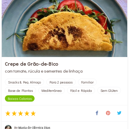
Crepe de Grão-de-Bico
com tomate, rúcula e sementes de linhaça
Snacks & Peq. Almoço
Para 2 pessoas
Familiar
Base de Plantas
Mediterrânea
Fácil e Rápida
Sem Glúten
Baixas Calorias
By
Maria de Oliveira Dias