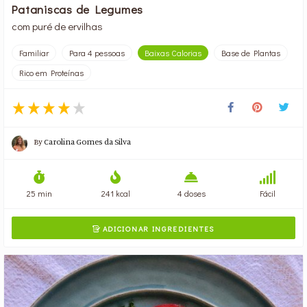
Pataniscas de Legumes
com puré de ervilhas
Familiar
Para 4 pessoas
Baixas Calorias
Base de Plantas
Rico em Proteínas
By
Carolina Gomes da Silva
25 min
241 kcal
4 doses
Fácil
ADICIONAR INGREDIENTES
