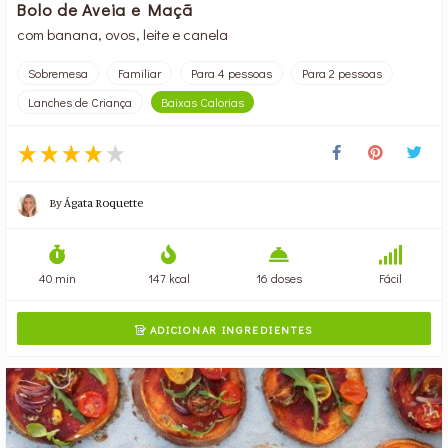
Bolo de Aveia e Maçã
com banana, ovos, leite e canela
Sobremesa
Familiar
Para 4 pessoas
Para 2 pessoas
Lanches de Criança
Baixas Calorias
By
Ágata Roquette
40 min
147 kcal
16 doses
Fácil
ADICIONAR INGREDIENTES
