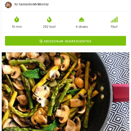
By
Samanta McMurray
10 min
292 kcal
4 doses
Fácil
ADICIONAR INGREDIENTES
