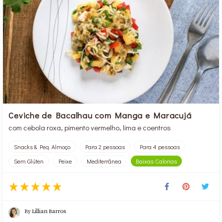
Ceviche de Bacalhau com Manga e Maracujá
com cebola roxa, pimento vermelho, lima e coentros
Snacks & Peq. Almoço
Para 2 pessoas
Para 4 pessoas
Sem Glúten
Peixe
Mediterrânea
Baixas Calorias
By
Lillian Barros