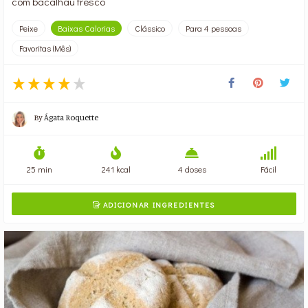
com bacalhau fresco
Peixe
Baixas Calorias
Clássico
Para 4 pessoas
Favoritas (Mês)
By
Ágata Roquette
25 min
241 kcal
4 doses
Fácil
ADICIONAR INGREDIENTES
