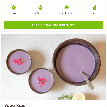
20 min
204 kcal
4 doses
Fácil
ADICIONAR INGREDIENTES

Sopa Roxa