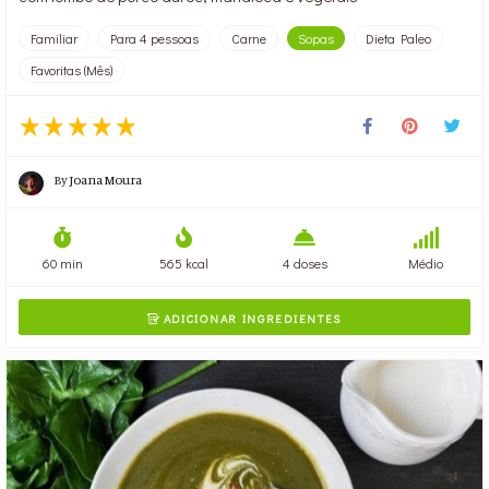
Familiar
Para 4 pessoas
Carne
Sopas
Dieta Paleo
Favoritas (Mês)
By
Joana Moura
60 min
565 kcal
4 doses
Médio
ADICIONAR INGREDIENTES
