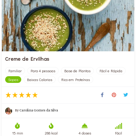
Creme de Ervilhas
Familiar
Para 4 pessoas
Base de Plantas
Fácil e Rápida
Sopas
Baixas Calorias
Rico em Proteínas
By
Carolina Gomes da Silva
15 min
288 kcal
4 doses
Fácil