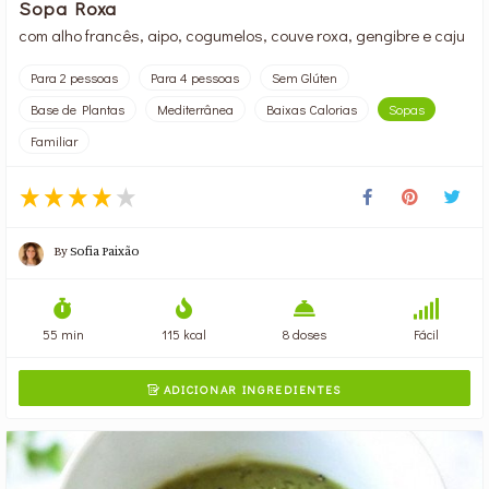
Sopa Roxa
com alho francês, aipo, cogumelos, couve roxa, gengibre e caju
Para 2 pessoas
Para 4 pessoas
Sem Glúten
Base de Plantas
Mediterrânea
Baixas Calorias
Sopas
Familiar
By
Sofia Paixão
55 min
115 kcal
8 doses
Fácil
ADICIONAR INGREDIENTES
