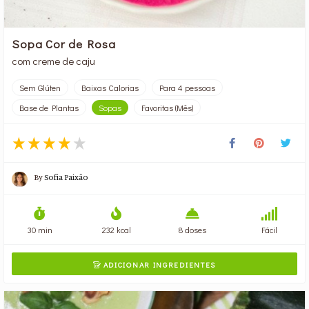
Sopa Cor de Rosa
com creme de caju
Sem Glúten
Baixas Calorias
Para 4 pessoas
Base de Plantas
Sopas
Favoritas (Mês)
By
Sofia Paixão
30 min
232 kcal
8 doses
Fácil
ADICIONAR INGREDIENTES
