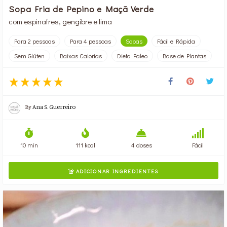
Sopa Fria de Pepino e Maçã Verde
com espinafres, gengibre e lima
Para 2 pessoas
Para 4 pessoas
Sopas
Fácil e Rápida
Sem Glúten
Baixas Calorias
Dieta Paleo
Base de Plantas
By
Ana S. Guerreiro
10 min
111 kcal
4 doses
Fácil
ADICIONAR INGREDIENTES
