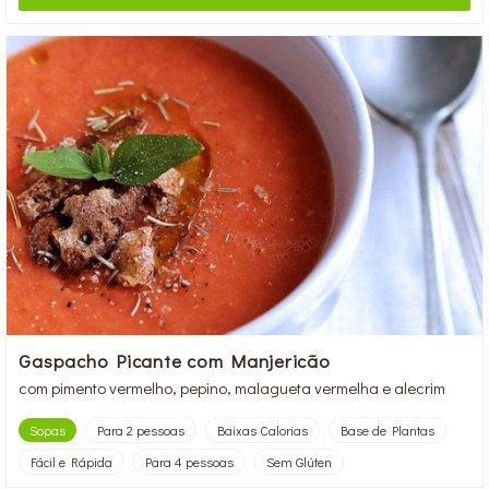
Gaspacho Picante com Manjericão
com pimento vermelho, pepino, malagueta vermelha e alecrim
Sopas
Para 2 pessoas
Baixas Calorias
Base de Plantas
Fácil e Rápida
Para 4 pessoas
Sem Glúten