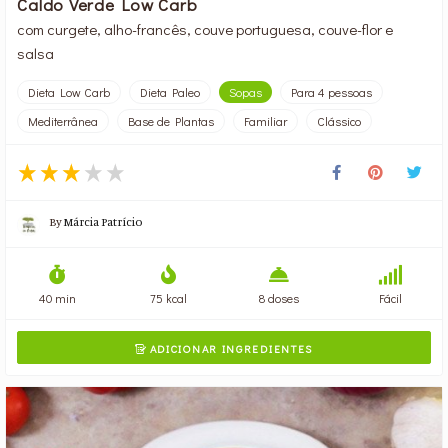
Caldo Verde Low Carb
com curgete, alho-francês, couve portuguesa, couve-flor e
salsa
Dieta Low Carb
Dieta Paleo
Sopas
Para 4 pessoas
Mediterrânea
Base de Plantas
Familiar
Clássico
By
Márcia Patrício
40 min
75 kcal
8 doses
Fácil
ADICIONAR INGREDIENTES
