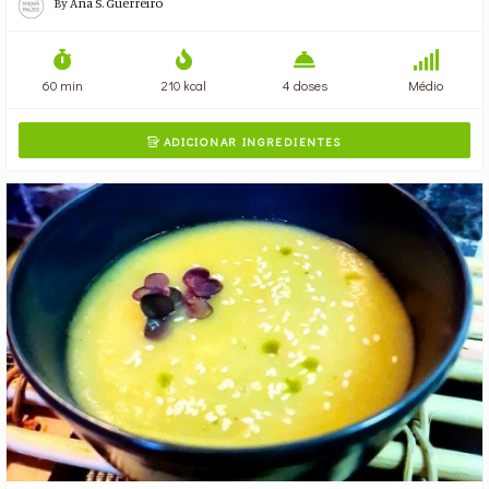
By
Ana S. Guerreiro
60 min
210 kcal
4 doses
Médio
ADICIONAR INGREDIENTES
