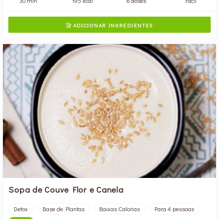
30 min
195 kcal
8 doses
Fácil
ADICIONAR INGREDIENTES

Sopa de Couve Flor e Canela
Detox
Base de Plantas
Baixas Calorias
Para 4 pessoas