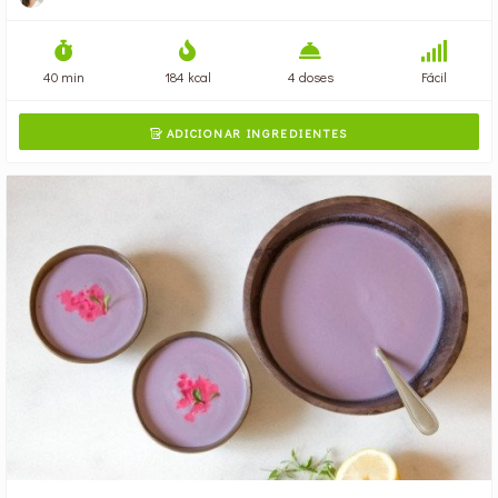
40 min
184 kcal
4 doses
Fácil
ADICIONAR INGREDIENTES
