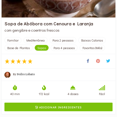
Sopa de Abóbora com Cenoura e Laranja
com gengibre e coentros frescos
Familiar
Mediterrânea
Para 2 pessoas
Baixas Calorias
Base de Plantas
Sopas
Para 4 pessoas
Favoritas (Mês)
By
Pedro Lobato
40 min
172 kcal
4 doses
Fácil
ADICIONAR INGREDIENTES
