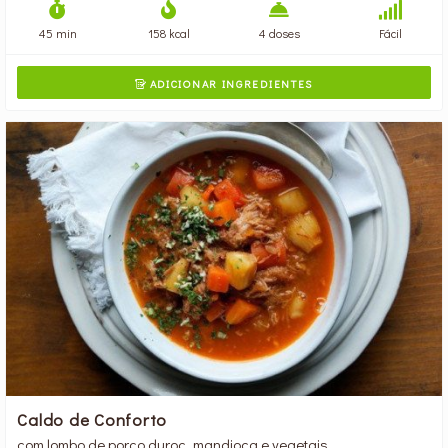
45 min
158 kcal
4 doses
Fácil
ADICIONAR INGREDIENTES

Caldo de Conforto
com lombo de porco duroc, mandioca e vegetais