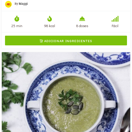
By
Maggi
25 min
98 kcal
8 doses
Fácil
ADICIONAR INGREDIENTES
