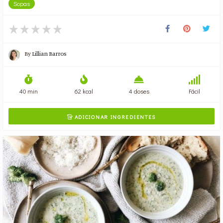
Sopas
By
Lillian Barros
40 min
62 kcal
4 doses
Fácil
ADICIONAR INGREDIENTES
