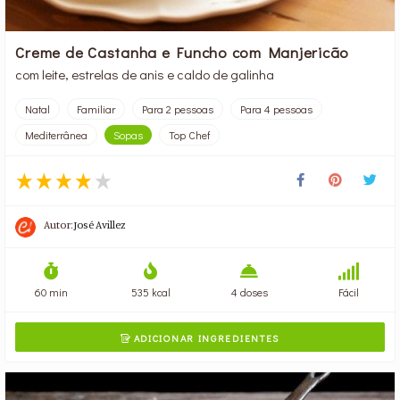
Creme de Castanha e Funcho com Manjericão
com leite, estrelas de anis e caldo de galinha
Natal
Familiar
Para 2 pessoas
Para 4 pessoas
Mediterrânea
Sopas
Top Chef
Autor:
José Avillez
60 min
535 kcal
4 doses
Fácil
ADICIONAR INGREDIENTES
