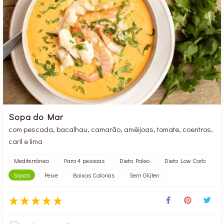
Sopa do Mar
com pescada, bacalhau, camarão, amêijoas, tomate, coentros,
caril e lima
Mediterrânea
Para 4 pessoas
Dieta Paleo
Dieta Low Carb
Sopas
Peixe
Baixas Calorias
Sem Glúten