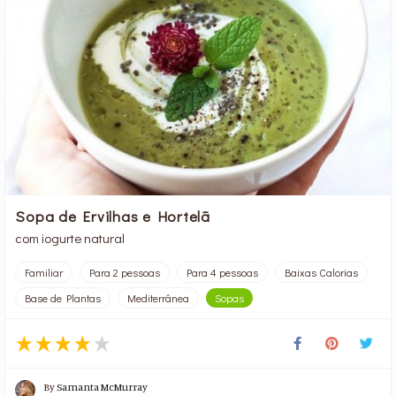
Sopa de Ervilhas e Hortelã
com iogurte natural
Familiar
Para 2 pessoas
Para 4 pessoas
Baixas Calorias
Base de Plantas
Mediterrânea
Sopas
By
Samanta McMurray