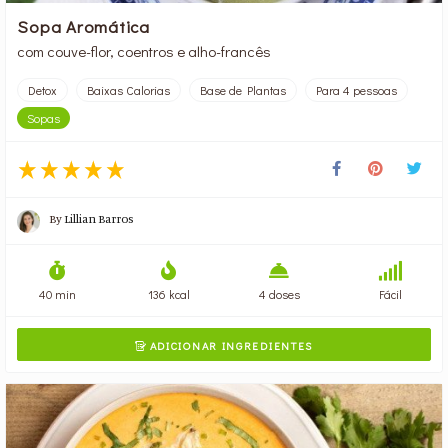
Sopa Aromática
com couve-flor, coentros e alho-francês
Detox
Baixas Calorias
Base de Plantas
Para 4 pessoas
Sopas
By
Lillian Barros
40 min
136 kcal
4 doses
Fácil
ADICIONAR INGREDIENTES
