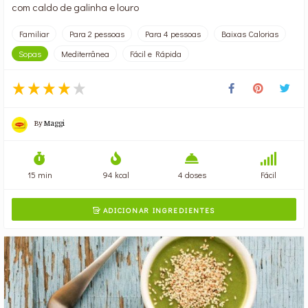
com caldo de galinha e louro
Familiar
Para 2 pessoas
Para 4 pessoas
Baixas Calorias
Sopas
Mediterrânea
Fácil e Rápida
By
Maggi
15 min
94 kcal
4 doses
Fácil
ADICIONAR INGREDIENTES
