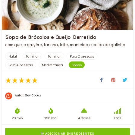
Sopa de Brócolos e Queijo Derretido
com queijo gruyère, farinha, leite, manteiga e caldo de galinha
Natal
Familiar
Familiar
Para 2 pessoas
Para 4 pessoas
Mediterrânea
Sopas
Autor:
Bev Cooks
20 min
366 kcal
4 doses
Fácil
ADICIONAR INGREDIENTES
