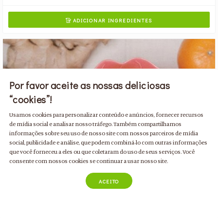
ADICIONAR INGREDIENTES

Por favor aceite as nossas deliciosas
“cookies”!
Usamos cookies para personalizar conteúdo e anúncios, fornecer recursos
de mídia social e analisar nosso tráfego. Também compartilhamos
informações sobre seu uso de nosso site com nossos parceiros de mídia
social, publicidade e análise, que podem combiná-lo com outras informações
que você forneceu a eles ou que coletaram do uso de seus serviços. Você
consente com nossos cookies se continuar a usar nosso site.
ACEITO
Sopa de Cenoura e Laranja
com curgete e gengibre
Detox
Base de Plantas
Para 4 pessoas
Baixas Calorias