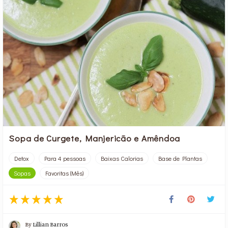
Sopa de Curgete, Manjericão e Amêndoa
Detox
Para 4 pessoas
Baixas Calorias
Base de Plantas
Sopas
Favoritas (Mês)
By
Lillian Barros