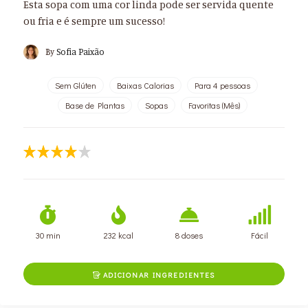
Esta sopa com uma cor linda pode ser servida quente
ou fria e é sempre um sucesso!
By
Sofia Paixão
Sem Glúten
Baixas Calorias
Para 4 pessoas
Base de Plantas
Sopas
Favoritas (Mês)
30 min
232 kcal
8 doses
Fácil
ADICIONAR INGREDIENTES
