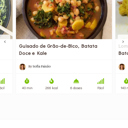
Guisado de Grão-de-Bico, Batata
Lom
Doce e Kale
Bat
By
Sofia Paixão
ácil
40 min
266 kcal
6 doses
Fácil
140 