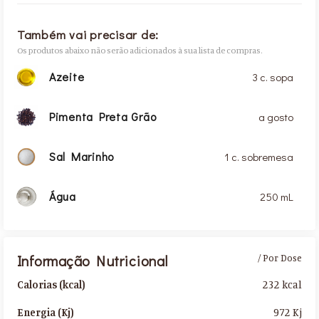
Também vai precisar de:
Os produtos abaixo não serão adicionados à sua lista de compras.
Azeite
3 c. sopa
Pimenta Preta Grão
a gosto
Sal Marinho
1 c. sobremesa
Água
250 mL
Informação Nutricional
/ Por Dose
232 kcal
Calorias (kcal)
972 Kj
Energia (Kj)