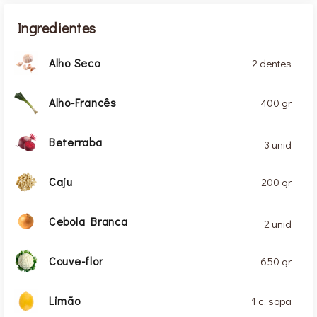
Ingredientes
Alho Seco
2 dentes
Alho-Francês
400 gr
Beterraba
3 unid
Caju
200 gr
Cebola Branca
2 unid
Couve-flor
650 gr
Limão
1 c. sopa