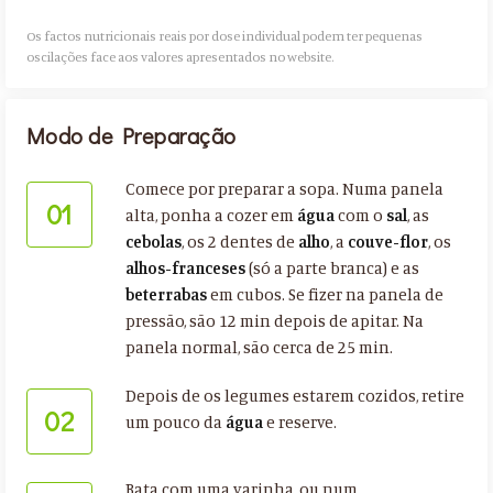
Os factos nutricionais reais por dose individual podem ter pequenas
oscilações face aos valores apresentados no website.​
Modo de Preparação
Comece por preparar a sopa. Numa panela
01
alta, ponha a cozer em
água
com o
sal
, as
cebolas
, os 2 dentes de
alho
, a
couve-flor
, os
alhos-franceses
(só a parte branca) e as
beterrabas
em cubos. Se fizer na panela de
pressão, são 12 min depois de apitar. Na
panela normal, são cerca de 25 min.
Depois de os legumes estarem cozidos, retire
02
um pouco da
água
e reserve.
Bata com uma varinha, ou num