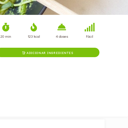
20 min
123 kcal
4 doses
Fácil
ADICIONAR INGREDIENTES
