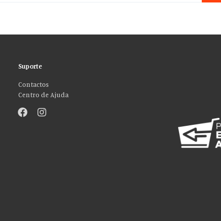
Suporte
Contactos
Centro de Ajuda
”!
sos de mídia social e analisar nosso tráfego. Também compartilhamos info
ções que você forneceu a eles ou que coletaram do uso de seus serviços. Vo
ACEITO