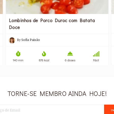
Lombinhos de Porco Duroc com Batata
Doce
By
Sofia Paixão
140 min
878 kcal
6 doses
Fácil
TORNE-SE MEMBRO AINDA HOJE!
I