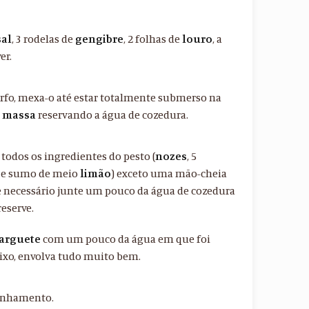
sal
, 3 rodelas de
gengibre
, 2 folhas de
louro
, a
er.
rfo, mexa-o até estar totalmente submerso na
a
massa
reservando a água de cozedura.
todos os ingredientes do pesto (
nozes
, 5
e sumo de meio
limão
) exceto uma mão-cheia
se necessário junte um pouco da água de cozedura
reserve.
arguete
com um pouco da água em que foi
ixo, envolva tudo muito bem.
panhamento.