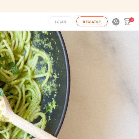
0

LOGIN
REGISTAR