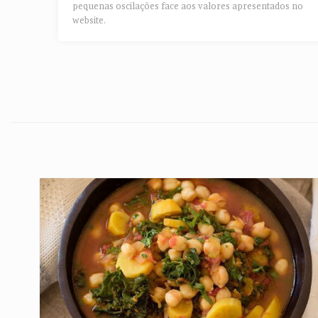
pequenas oscilações face aos valores apresentados no
website.​