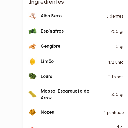
Ingredientes
Alho Seco
3 dentes
Espinafres
200 gr
Gengibre
5 gr
Limão
1/2 unid
Louro
2 folhas
Massa Esparguete de
500 gr
Arroz
Nozes
1 punhado
1 c.