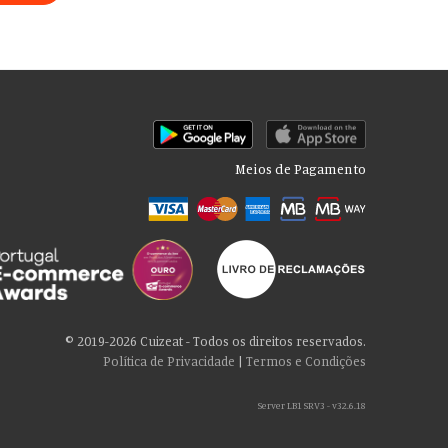
Meios de Pagamento
rmações sobre seu uso de nosso site com nossos parceiros de mídia
cê consente com nossos cookies se continuar a usar nosso site.
© 2019-2026 Cuizeat - Todos os direitos reservados.
Política de Privacidade
|
Termos e Condições
Server LB1 SRV3 - v32.6.18