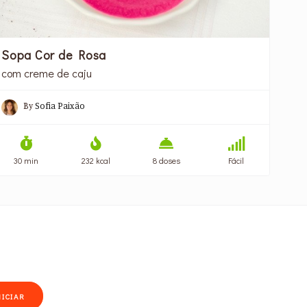
Sopa Cor de Rosa
com creme de caju
By
Sofia Paixão
30 min
232 kcal
8 doses
Fácil
NICIAR