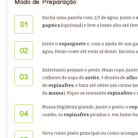
Modo de Preparação
Encha uma panela com 2/3 de água, junte o
01
paprica
(opcional) e leve a lume alto até ferv
Junte o
esparguete
e, com a ajuda de um ga
02
água. Deixe cozer até estar al dente. Escorra 
Entretanto prepare o pesto. Num copo, junte 
03
colheres de sopa de
azeite
, 3 dentes de
alho
de
espinafres
, e bata até obter um creme (
da
massa
). Pique os restantes
espinafres
e 
Numa frigideira grande, junte o pesto, o
esp
04
cozido, os
espinafres
picados e, em lume ba
Sirva como prato principal ou como acom