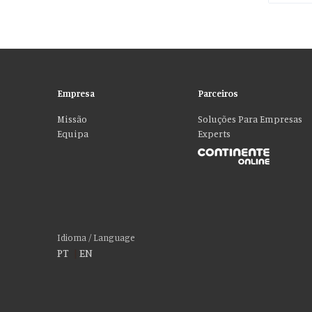
Empresa
Parceiros
Missão
Soluções Para Empresas
Equipa
Experts
Por favor aceite as nossas deliciosas “cookies
Usamos cookies para personalizar conteúdo e anúncios, fornecer recur
social, publicidade e análise, que podem combiná-lo com outras informa
Idioma / Language
PT
|
EN