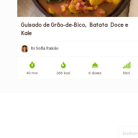
Guisado de Grão-de-Bico, Batata Doce e
Kale
By
Sofia Paixão
40 min
266 kcal
6 doses
Fácil