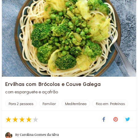
Ervilhas com Brócolos e Couve Galega
com esparguete e açafrão
Para 2 pessoas
Familiar
Mediterrânea
Rico em Proteínas
By
Carolina Gomes da Silva