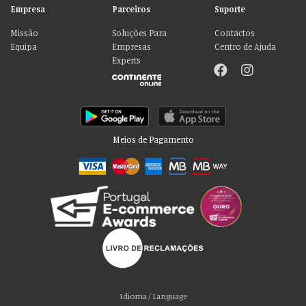
Empresa
Parceiros
Suporte
Missão
Soluções Para
Contactos
Equipa
Empresas
Centro de Ajuda
Experts
Meios de Pagamento
Por favor aceite as nossas deliciosas
“cookies”!
Usamos cookies para personalizar conteúdo e anúncios, fornecer recursos
Idioma / Language