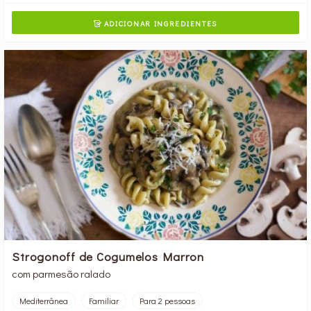
ADICIONAR INGREDIENTES

Strogonoff de Cogumelos Marron
com parmesão ralado
Mediterrânea
Familiar
Para 2 pessoas