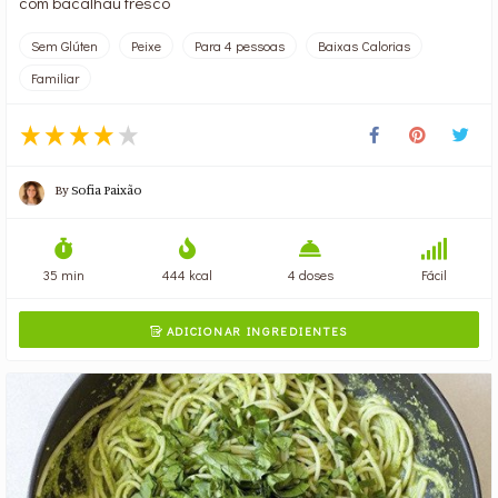
com bacalhau fresco
Sem Glúten
Peixe
Para 4 pessoas
Baixas Calorias
Familiar
By
Sofia Paixão
35 min
444 kcal
4 doses
Fácil
ADICIONAR INGREDIENTES
