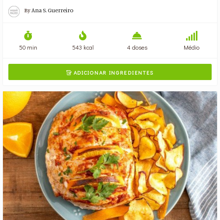
By
Ana S. Guerreiro
50 min
543 kcal
4 doses
Médio
ADICIONAR INGREDIENTES
