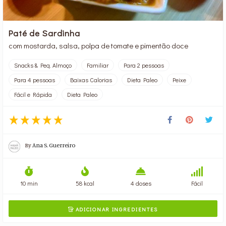
Paté de Sardinha
com mostarda, salsa, polpa de tomate e pimentão doce
Snacks & Peq. Almoço
Familiar
Para 2 pessoas
Para 4 pessoas
Baixas Calorias
Dieta Paleo
Peixe
Fácil e Rápida
Dieta Paleo
By
Ana S. Guerreiro
10 min
58 kcal
4 doses
Fácil
ADICIONAR INGREDIENTES
