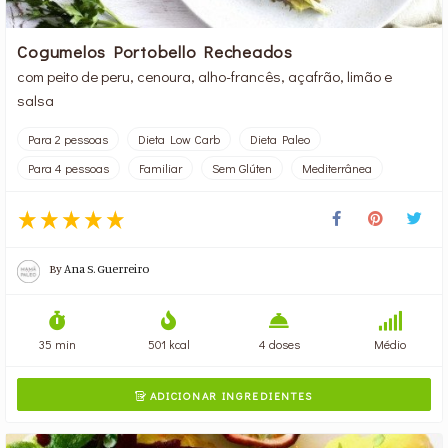
Cogumelos Portobello Recheados
com peito de peru, cenoura, alho-francês, açafrão, limão e
salsa
Para 2 pessoas
Dieta Low Carb
Dieta Paleo
Para 4 pessoas
Familiar
Sem Glúten
Mediterrânea
By
Ana S. Guerreiro
35 min
501 kcal
4 doses
Médio
ADICIONAR INGREDIENTES
