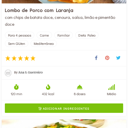
Lombo de Porco com Laranja
com chips de batata doce, cenoura, salsa, limão e pimentão
doce
Para 4 pessoas
Carne
Familiar
Dieta Paleo
Sem Glúten
Mediterrânea
By
Ana S. Guerreiro
120 min
432 kcal
8 doses
Médio
ADICIONAR INGREDIENTES
