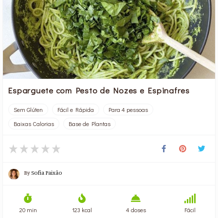
Esparguete com Pesto de Nozes e Espinafres
Sem Glúten
Fácil e Rápida
Para 4 pessoas
Baixas Calorias
Base de Plantas
By
Sofia Paixão
20 min
123 kcal
4 doses
Fácil