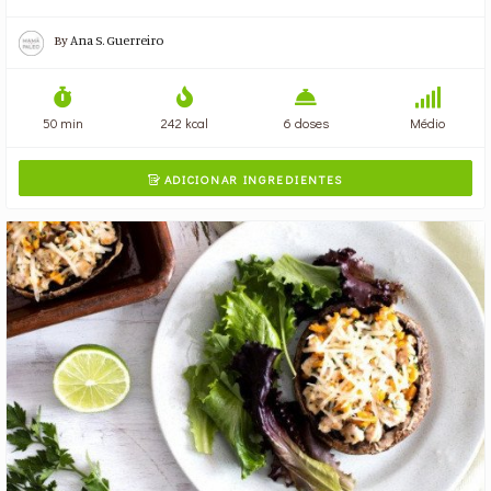
By
Ana S. Guerreiro
50 min
242 kcal
6 doses
Médio
ADICIONAR INGREDIENTES
