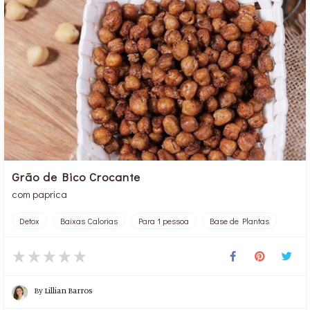
Grão de Bico Crocante
com paprica
Detox
Baixas Calorias
Para 1 pessoa
Base de Plantas
By
Lillian Barros