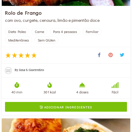
Rolo de Frango
com ovo, curgete, cenoura, limão e pimentão doce
Dieta Paleo
Carne
Para 4 pessoas
Familiar
Mediterrânea
Sem Glúten
By
Ana S. Guerreiro
40 min
361 kcal
4 doses
Fácil
ADICIONAR INGREDIENTES
