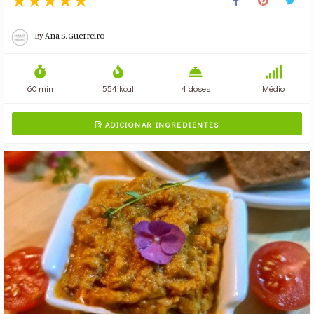
By
Ana S. Guerreiro
60 min
554 kcal
4 doses
Médio
ADICIONAR INGREDIENTES
