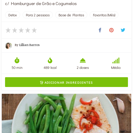
c/ Hamburguer de Grão e Cogumelos
Detox
Para 2 pessoas
Base de Plantas
Favoritas (Mês)
By
Lillian Barros
50 min
489 kcal
2 doses
Médio
ADICIONAR INGREDIENTES
