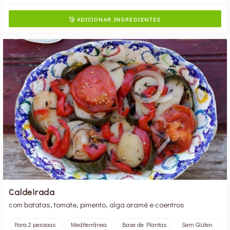
ADICIONAR INGREDIENTES

Caldeirada
com batatas, tomate, pimento, alga aramé e coentros
Para 2 pessoas
Mediterrânea
Base de Plantas
Sem Glúten