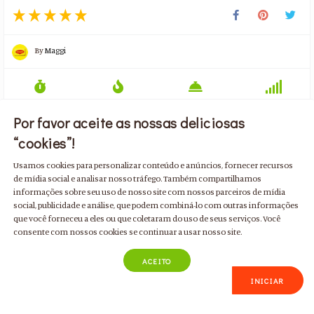
By
Maggi
40 min
901 kcal
4 doses
Fácil
Por favor aceite as nossas deliciosas
“cookies”!
ADICIONAR INGREDIENTES

Usamos cookies para personalizar conteúdo e anúncios, fornecer recursos
de mídia social e analisar nosso tráfego. Também compartilhamos
informações sobre seu uso de nosso site com nossos parceiros de mídia
social, publicidade e análise, que podem combiná-lo com outras informações
que você forneceu a eles ou que coletaram do uso de seus serviços. Você
consente com nossos cookies se continuar a usar nosso site.
TORNE-SE MEMBRO AINDA HOJE!
ACEITO
INICIAR