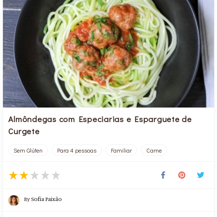
Almôndegas com Especiarias e Esparguete de
Curgete
Sem Glúten
Para 4 pessoas
Familiar
Carne
By
Sofia Paixão