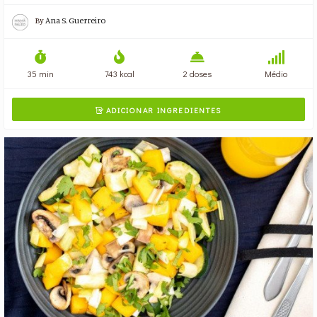
By
Ana S. Guerreiro
35 min
743 kcal
2 doses
Médio
ADICIONAR INGREDIENTES
