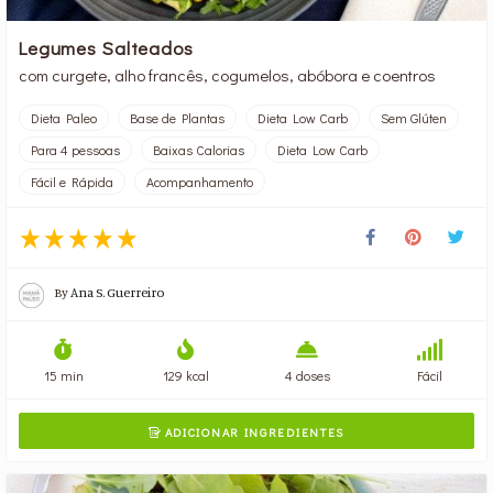
Legumes Salteados
com curgete, alho francês, cogumelos, abóbora e coentros
Dieta Paleo
Base de Plantas
Dieta Low Carb
Sem Glúten
Para 4 pessoas
Baixas Calorias
Dieta Low Carb
Fácil e Rápida
Acompanhamento
By
Ana S. Guerreiro
15 min
129 kcal
4 doses
Fácil
ADICIONAR INGREDIENTES
