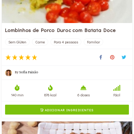
Lombinhos de Porco Duroc com Batata Doce
Sem Glúten
Carne
Para 4 pessoas
Familiar
By
Sofia Paixão
140 min
878 kcal
6 doses
Fácil
ADICIONAR INGREDIENTES
