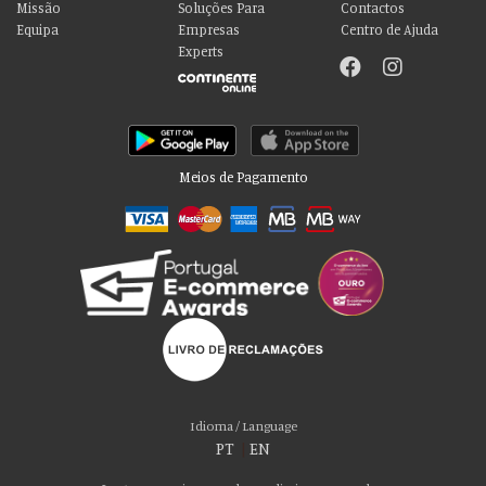
Missão
Soluções Para
Contactos
Equipa
Empresas
Centro de Ajuda
Experts
Meios de Pagamento
Por favor aceite as nossas deliciosas
“cookies”!
Usamos cookies para personalizar conteúdo e anúncios, fornecer recursos
Idioma / Language
de mídia social e analisar nosso tráfego. Também compartilhamos
PT
|
EN
informações sobre seu uso de nosso site com nossos parceiros de mídia