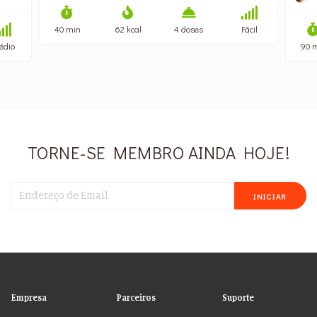
40 min
62 kcal
4 doses
Fácil
édio
90 
TORNE-SE MEMBRO AINDA HOJE!
INICIAR
Empresa
Parceiros
Suporte