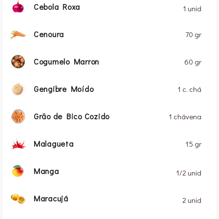
Cebola Roxa
1 unid
Cenoura
70 gr
Cogumelo Marron
60 gr
Gengibre Moído
1 c. chá
Grão de Bico Cozido
1 chávena
Malagueta
15 gr
Manga
1/2 unid
Maracujá
2 unid