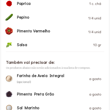
Paprica
1 c. chá
Pepino
1/4 unid
Pimento Vermelho
1/4 unid
Salsa
10 gr
Também vai precisar de:
Os produtos abaixo não serão adicionados à sua lista de compras.
Farinha de Aveia Integral
a gosto
(opcional)
Pimenta Preta Grão
a gosto
Sal Marinho
a gosto