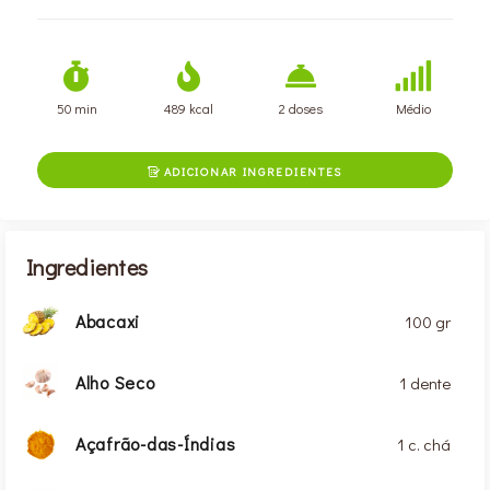
50 min
489 kcal
2 doses
Médio
ADICIONAR INGREDIENTES

Ingredientes
Abacaxi
100 gr
Alho Seco
1 dente
Açafrão-das-Índias
1 c. chá