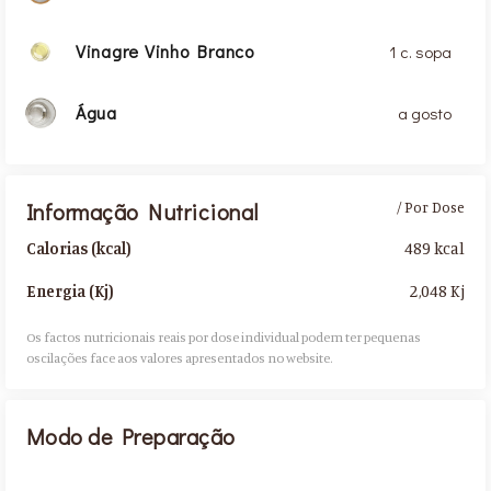
Vinagre Vinho Branco
1 c. sopa
Água
a gosto
Informação Nutricional
/ Por Dose
489 kcal
Calorias (kcal)
2,048 Kj
Energia (Kj)
Os factos nutricionais reais por dose individual podem ter pequenas
oscilações face aos valores apresentados no website.​
Modo de Preparação