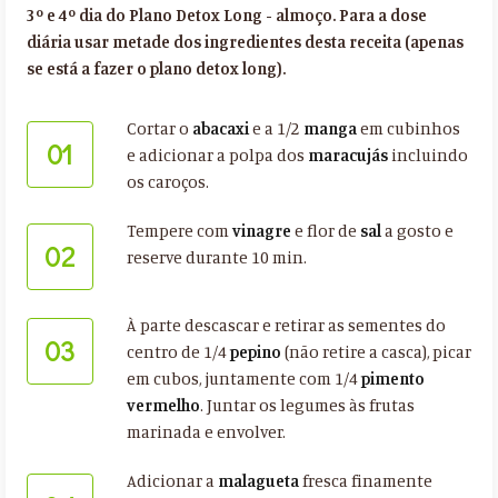
3º e 4º dia do Plano Detox Long - almoço. Para a dose
diária usar metade dos ingredientes desta receita (apenas
se está a fazer o plano detox long).
Cortar o
abacaxi
e a 1/2
manga
em cubinhos
01
e adicionar a polpa dos
maracujás
incluindo
os caroços.
Tempere com
vinagre
e flor de
sal
a gosto e
02
reserve durante 10 min.
À parte descascar e retirar as sementes do
03
centro de 1/4
pepino
(não retire a casca), picar
em cubos, juntamente com 1/4
pimento
vermelho
. Juntar os legumes às frutas
marinada e envolver.
Adicionar a
malagueta
fresca finamente