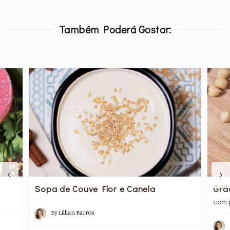
Também Poderá Gostar:
Sopa de Couve Flor e Canela
Grã
com 
By
Lillian Barros