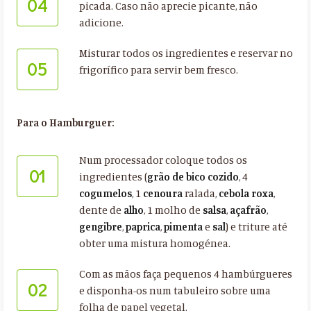
04
picada. Caso não aprecie picante, não
adicione.
Misturar todos os ingredientes e reservar no
05
frigorífico para servir bem fresco.
Para o Hamburguer:
Num processador coloque todos os
01
ingredientes (
grão de bico cozido
, 4
cogumelos
, 1
cenoura
ralada,
cebola roxa
,
dente de
alho
, 1 molho de
salsa
,
açafrão
,
gengibre
,
paprica
,
pimenta
e
sal
) e triture até
obter uma mistura homogénea.
Com as mãos faça pequenos 4 hambúrgueres
02
e disponha-os num tabuleiro sobre uma
folha de papel vegetal.