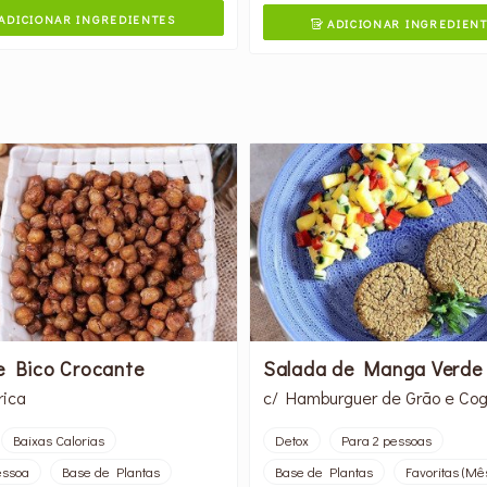
ADICIONAR INGREDIENTES
ADICIONAR INGREDIEN

e Bico Crocante
Salada de Manga Verde
rica
c/ Hamburguer de Grão e Co
Baixas Calorias
Detox
Para 2 pessoas
essoa
Base de Plantas
Base de Plantas
Favoritas (Mê