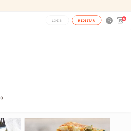
0

LOGIN
REGISTAR
do