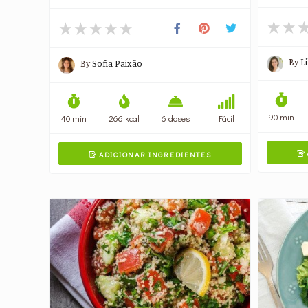
By
L
By
Sofia Paixão
90 min
40 min
266 kcal
6 doses
Fácil
ADICIONAR INGREDIENTES

