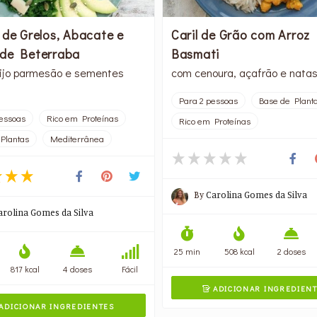
 de Grelos, Abacate e
Caril de Grão com Arroz
de Beterraba
Basmati
ijo parmesão e sementes
com cenoura, açafrão e natas
Para 2 pessoas
Base de Plant
essoas
Rico em Proteínas
Rico em Proteínas
Plantas
Mediterrânea
By
Carolina Gomes da Silva
arolina Gomes da Silva
25 min
508 kcal
2 doses
817 kcal
4 doses
Fácil
ADICIONAR INGREDIEN

ADICIONAR INGREDIENTES