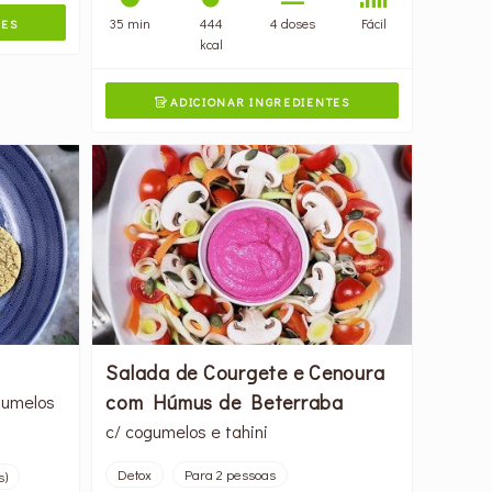
35 min
444
4 doses
Fácil
TES
kcal
ADICIONAR INGREDIENTES

Salada de Courgete e Cenoura
com Húmus de Beterraba
gumelos
c/ cogumelos e tahini
Detox
Para 2 pessoas
s)