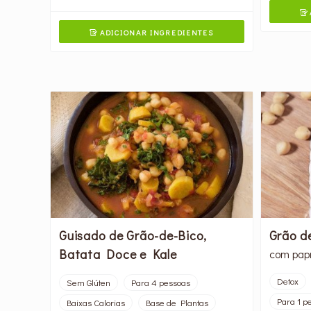

ADICIONAR INGREDIENTES

Guisado de Grão-de-Bico,
Grão d
Batata Doce e Kale
com pap
Detox
Sem Glúten
Para 4 pessoas
Para 1 p
Baixas Calorias
Base de Plantas