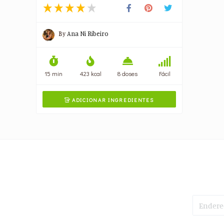
By
Ana Ni Ribeiro
15 min
423 kcal
8 doses
Fácil
ADICIONAR INGREDIENTES
