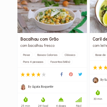
Bacalhau com Grão
Caril 
com bacalhau fresco
com leit
Peixe
Baixas Calorias
Clássico
Base de 
Para 4 pessoas
Favoritas (Mês)
By
S
By
Ágata Roquette
30 min
25 min
241 kcal
4 doses
Fácil