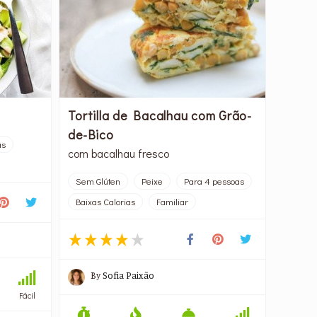
Tortilla de Bacalhau com Grão-
de-Bico
as
com bacalhau fresco
Sem Glúten
Peixe
Para 4 pessoas
Baixas Calorias
Familiar
By
Sofia Paixão
Fácil