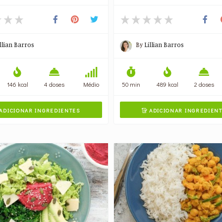
illian Barros
By
Lillian Barros
146 kcal
4 doses
Médio
50 min
489 kcal
2 doses
ADICIONAR INGREDIENTES
ADICIONAR INGREDIEN
