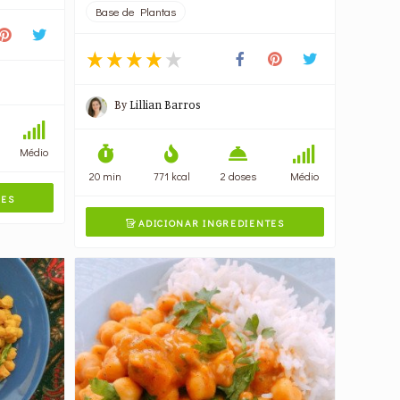
Base de Plantas
By
Lillian Barros
Médio
20 min
771 kcal
2 doses
Médio
TES
ADICIONAR INGREDIENTES
