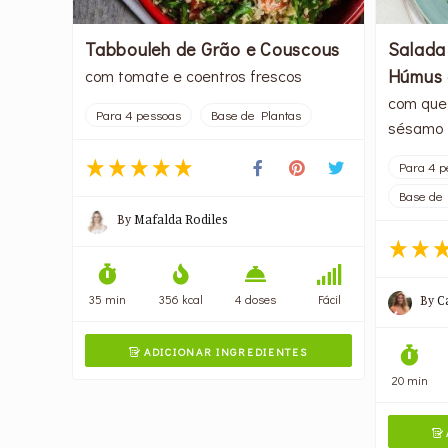
Tabbouleh de Grão e Couscous
Salada
Húmus 
com tomate e coentros frescos
com que
Para 4 pessoas
Base de Plantas
sésamo
Para 4 p
Base de 
By
Mafalda Rodiles
35 min
356 kcal
4 doses
Fácil
By
C
ADICIONAR INGREDIENTES

20 min
