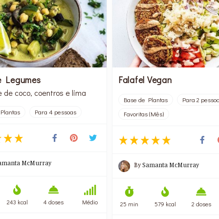
de Legumes
Falafel Vegan
e de coco, coentros e lima
Base de Plantas
Para 2 pesso
Plantas
Para 4 pessoas
Favoritas (Mês)
amanta McMurray
By
Samanta McMurray
243 kcal
4 doses
Médio
25 min
579 kcal
2 doses