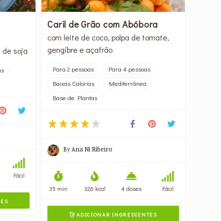
Caril de Grão com Abóbora
com leite de coco, polpa de tomate,
gengibre e açafrão
 de soja
Para 2 pessoas
Para 4 pessoas
as
Baixas Calorias
Mediterrânea
Base de Plantas
By
Ana Ni Ribeiro
Fácil
35 min
326 kcal
4 doses
Fácil
TES
ADICIONAR INGREDIENTES
