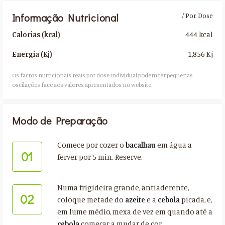
Informação Nutricional
/ Por Dose
444 kcal
Calorias (kcal)
1,856 Kj
Energia (Kj)
Os factos nutricionais reais por dose individual podem ter pequenas
oscilações face aos valores apresentados no website.​
Modo de Preparação
Comece por cozer o
bacalhau
em água a
01
ferver por 5 min. Reserve.
Numa frigideira grande, antiaderente,
02
coloque metade do
azeite
e a
cebola
picada, e,
em lume médio, mexa de vez em quando até a
cebola
começar a mudar de cor.