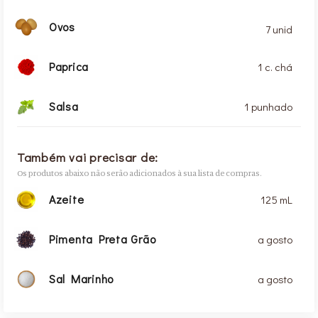
Ovos
7 unid
Paprica
1 c. chá
Salsa
1 punhado
Também vai precisar de:
Os produtos abaixo não serão adicionados à sua lista de compras.
Azeite
125 mL
Pimenta Preta Grão
a gosto
Sal Marinho
a gosto