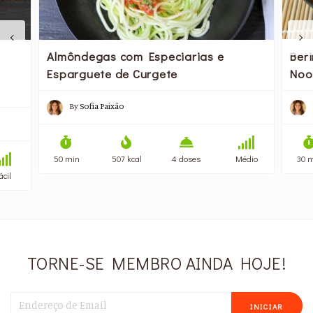
Almôndegas com Especiarias e
Ber
Esparguete de Curgete
Noo
By
Sofia Paixão
50 min
507 kcal
4 doses
Médio
30 
ácil
TORNE-SE MEMBRO AINDA HOJE!
INICIAR