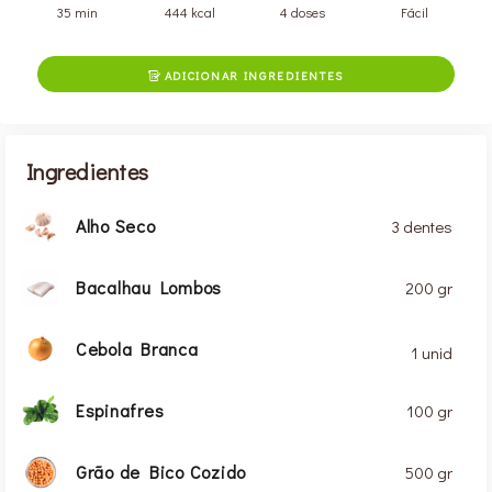
35 min
444 kcal
4 doses
Fácil
ADICIONAR INGREDIENTES

Ingredientes
Alho Seco
3 dentes
Bacalhau Lombos
200 gr
Cebola Branca
1 unid
Espinafres
100 gr
Grão de Bico Cozido
500 gr