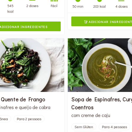
545
2 doses
Fácil
50 min
203 kcal
4 doses
kcal
ADICIONAR INGREDIEN

ADICIONAR INGREDIENTES
 Quente de Frango
Sopa de Espinafres, Cur
Coentros
nafres e queijo de cabra
com creme de caju
rânea
Para 2 pessoas
Sem Glúten
Para 4 pessoas