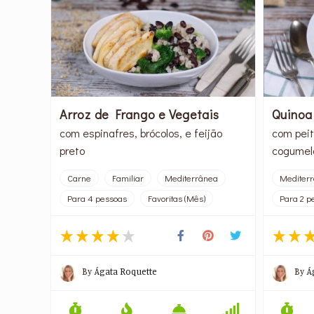
Arroz de Frango e Vegetais
Quinoa
com espinafres, brócolos, e feijão
com peit
preto
cogumelo
Carne
Familiar
Mediterrânea
Mediter
Para 4 pessoas
Favoritas (Mês)
Para 2 p
By
Ágata Roquette
By
Á