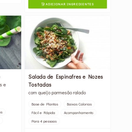
ADICIONAR INGREDIENTES

e
Salada de Espinafres e Nozes
Tostadas
s e
com queijo parmesão ralado
Base de Plantas
Baixas Calorias
as
Fácil e Rápida
Acompanhamento
Para 4 pessoas