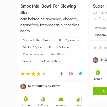
Smoothie Bowl For Glowing
Super 
Skin
com espi
lentilhas
com bebida de amêndoa, abacate,
espinafres, framboesas e chocolate
Base de 
negro
Rico em 
Snacks & Peq. Almoço
Para 2 pessoas
Fácil e Rápida
Baixas Calorias
Para 4 pessoas
Sem Glúten
By
S
Familiar
Batidos & Chás
40 min
By
Samanta McMurray

10 min
292 kcal
4 doses
Fácil