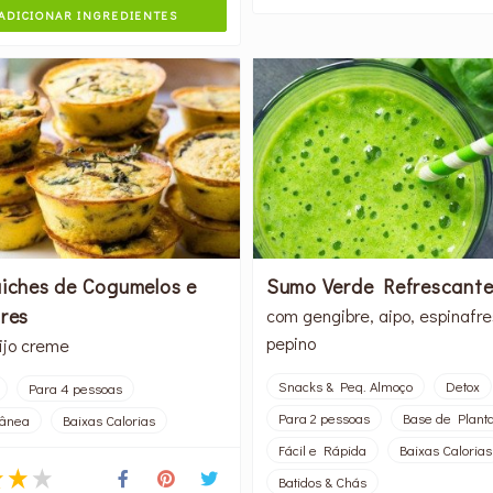
ADICIONAR INGREDIENTES
uiches de Cogumelos e
Sumo Verde Refrescant
fres
com gengibre, aipo, espinafre
pepino
ijo creme
Snacks & Peq. Almoço
Detox
Para 4 pessoas
Para 2 pessoas
Base de Plant
rânea
Baixas Calorias
Fácil e Rápida
Baixas Calorias
Batidos & Chás