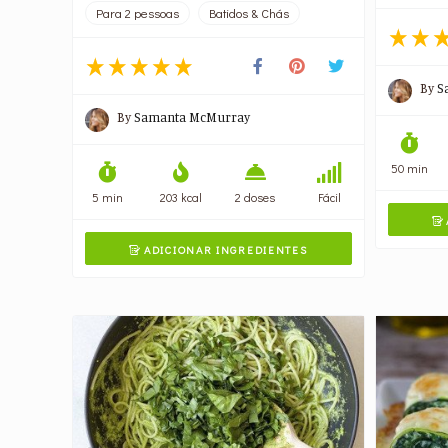
Para 2 pessoas
Batidos & Chás
By
S
By
Samanta McMurray
50 min
5 min
203 kcal
2 doses
Fácil

ADICIONAR INGREDIENTES
