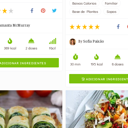
Baixas Calorias
Familiar
Base de Plantas
Sopas
amanta McMurray
By
Sofia Paixão
389 kcal
2 doses
Fácil
ADICIONAR INGREDIENTES
30 min
195 kcal
8 doses
ADICIONAR INGREDIEN
