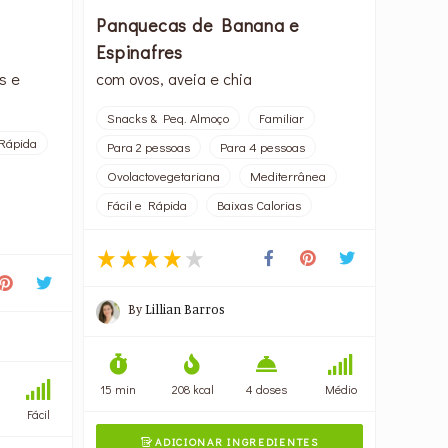
Panquecas de Banana e
Espinafres
s e
com ovos, aveia e chia
Snacks & Peq. Almoço
Familiar
 Rápida
Para 2 pessoas
Para 4 pessoas
Ovolactovegetariana
Mediterrânea
Fácil e Rápida
Baixas Calorias
By
Lillian Barros
15 min
208 kcal
4 doses
Médio
Fácil
ADICIONAR INGREDIENTES
