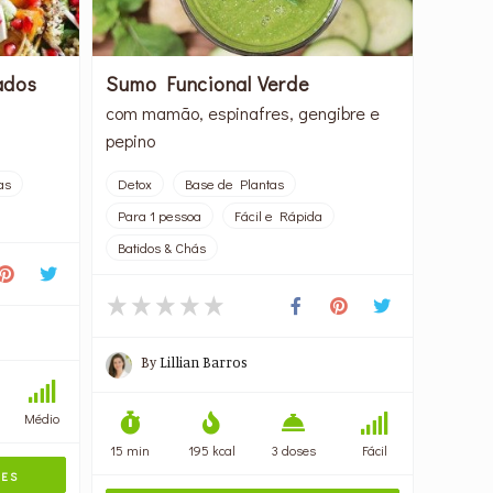
ados
Sumo Funcional Verde
com mamão, espinafres, gengibre e
pepino
as
Detox
Base de Plantas
Para 1 pessoa
Fácil e Rápida
Batidos & Chás
By
Lillian Barros
Médio
15 min
195 kcal
3 doses
Fácil
TES