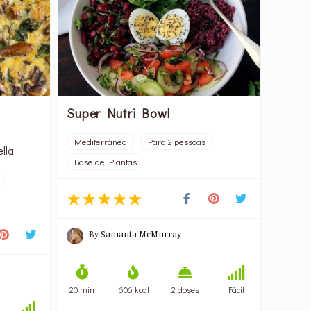
Super Nutri Bowl
Mediterrânea
Para 2 pessoas
lla
Base de Plantas
By
Samanta McMurray
20 min
606 kcal
2 doses
Fácil