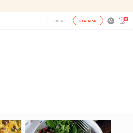
0

LOGIN
REGISTAR