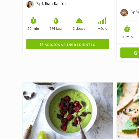
By
Lillian Barros
By
S
25 min
274 kcal
2 doses
Médio
30 min
ADICIONAR INGREDIENTES

