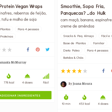
Protein Vegan Wraps
Smoothie, Sopa Fria,
Panquecas? …do Hulk
nafres, rebentos de feijão,
, tofu e molho de soja
com maçã, banana, espinafre
creme de amêndoa
Plantas
Para 4 pessoas
Snacks & Peq. Almoço
Fácil e
Proteínas
Base de Plantas
Familiar
Dieta Paleo
Para 4 pessoas
Batidos & Chás
amanta McMurray
778 kcal
4 doses
Fácil
By
Joana Moura
ADICIONAR INGREDIENTES
10 min
453 kcal
4 doses