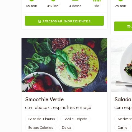
45 min
417 kcal
4 doses
Fácil
25 min
ADICIONAR INGREDIENTES


Smoothie Verde
Salada
com abacaxi, espinafres e maçã
com espi
Base de Plantas
Fácil e Rápida
Mediter
Baixas Calorias
Detox
Carne