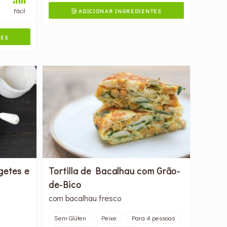
Fácil
ADICIONAR INGREDIENTES

TES
getes e
Tortilla de Bacalhau com Grão-
de-Bico
com bacalhau fresco
Sem Glúten
Peixe
Para 4 pessoas