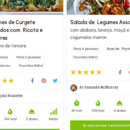
nes de Curgete
Salada de Legumes Ass
dos com Ricota e
com abóbora, laranja, maçã e
cogumelos marron
fres
ho de tomate
Para 4 pessoas
Base de Plant
rânea
Para 2 pessoas
Favoritas (Mês)
alorias
Favoritas (Mês)
By
Samanta McMurray
gata Roquette
40 min
558 kcal
4 doses
344 kcal
2 doses
Médio
ADICIONAR INGREDIEN
