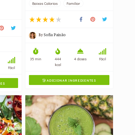
Baixas Calorias
Familiar
By
Sofia Paixão
35 min
444
4 doses
Fácil
kcal
Fácil
ADICIONAR INGREDIENTES

TES