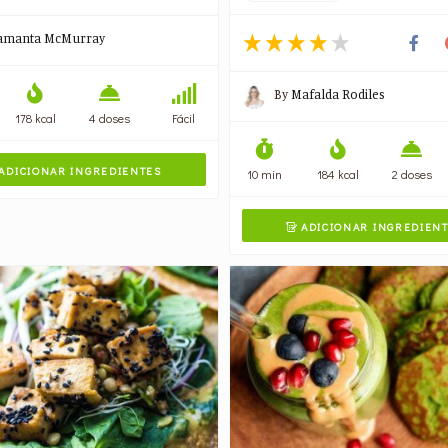
amanta McMurray
By
Mafalda Rodiles
178 kcal
4 doses
Fácil
ADICIONAR INGREDIENTES
10 min
184 kcal
2 doses
ADICIONAR INGREDIEN
