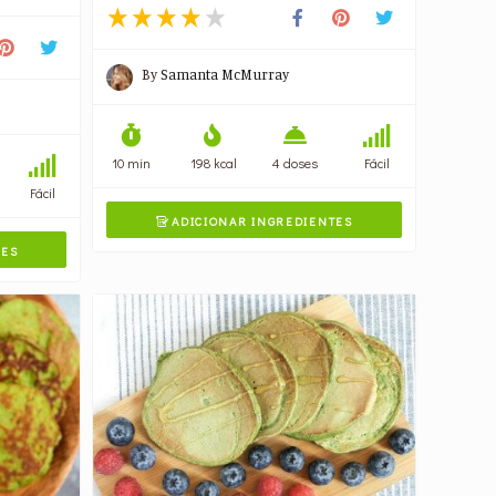
By
Samanta McMurray
10 min
198 kcal
4 doses
Fácil
Fácil
ADICIONAR INGREDIENTES

TES