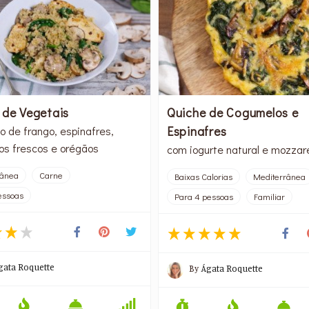
 de Vegetais
Quiche de Cogumelos e
Espinafres
o de frango, espinafres,
s frescos e orégãos
com iogurte natural e mozzare
rânea
Carne
Baixas Calorias
Mediterrânea
essoas
Para 4 pessoas
Familiar
gata Roquette
By
Ágata Roquette