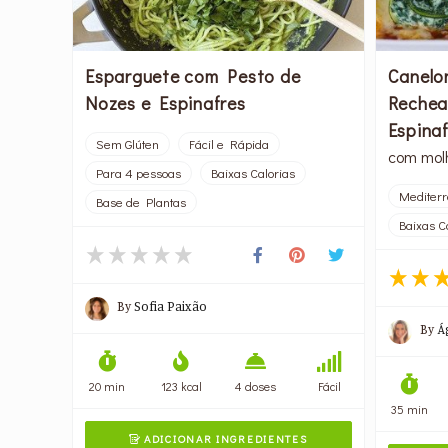
Esparguete com Pesto de
Canelo
Nozes e Espinafres
Rechea
Espina
Sem Glúten
Fácil e Rápida
com mol
Para 4 pessoas
Baixas Calorias
Mediter
Base de Plantas
Baixas C
By
Sofia Paixão
By
Á
20 min
123 kcal
4 doses
Fácil
35 min
ADICIONAR INGREDIENTES
