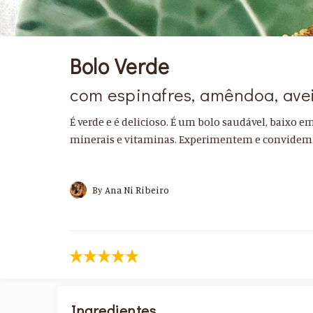
Bolo Verde
com espinafres, amêndoa, avei
É verde e é delicioso. É um bolo saudável, baixo e
minerais e vitaminas. Experimentem e convidem 
By
Ana Ni Ribeiro
Ingredientes