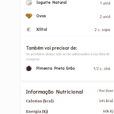
Iogurte Natural
1 unid
Ovos
2 unid
Xilitol
2 c. sopa
Também vai precisar de:
Os produtos abaixo não serão adicionados à sua lista de
compras.
Pimenta Preta Grão
1/2 c. chá
Informação Nutricional
/ Por Dose
145 kcal
Calorias (kcal)
606 Kj
Energia (Kj)