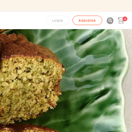
0

LOGIN
REGISTAR