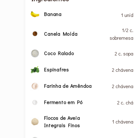
Banana
1 unid
1/2 c.
Canela Moída
sobremesa
Coco Ralado
2 c. sopa
Espinafres
2 chávena
Farinha de Amêndoa
2 chávena
Fermento em Pó
2 c. chá
Flocos de Aveia
1 chávena
Integrais Finos