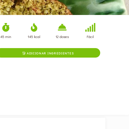
45 min
145 kcal
12 doses
Fácil
ADICIONAR INGREDIENTES
