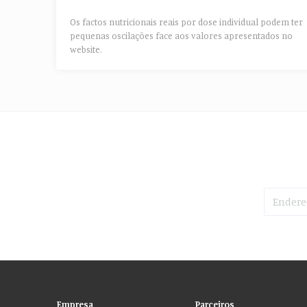
Os factos nutricionais reais por dose individual podem ter
pequenas oscilações face aos valores apresentados no
website.​
Empresa
Parceiros