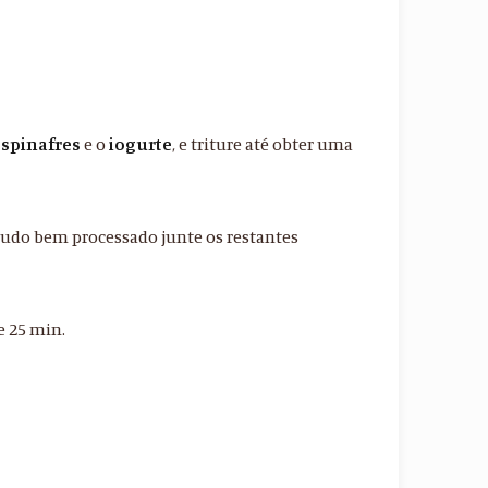
espinafres
e o
iogurte
, e triture até obter uma
 tudo bem processado junte os restantes
e 25 min.