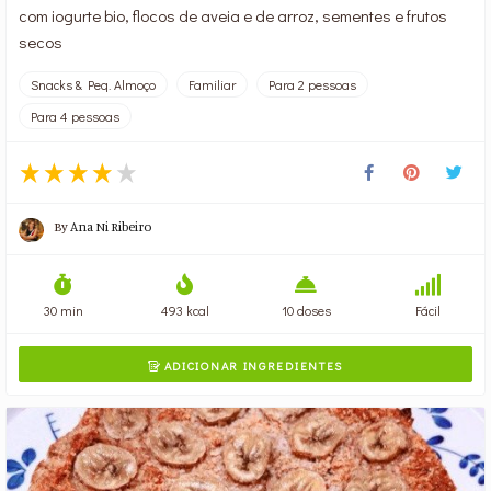
com iogurte bio, flocos de aveia e de arroz, sementes e frutos
secos
Snacks & Peq. Almoço
Familiar
Para 2 pessoas
Para 4 pessoas
By
Ana Ni Ribeiro
30 min
493 kcal
10 doses
Fácil
ADICIONAR INGREDIENTES
