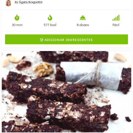
By
Ágata Roquette
30 min
577 kcal
8 doses
Fácil
ADICIONAR INGREDIENTES
