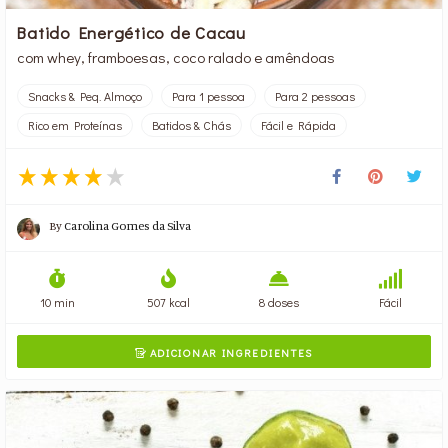
Batido Energético de Cacau
com whey, framboesas, coco ralado e amêndoas
Snacks & Peq. Almoço
Para 1 pessoa
Para 2 pessoas
Rico em Proteínas
Batidos & Chás
Fácil e Rápida
By
Carolina Gomes da Silva
10 min
507 kcal
8 doses
Fácil
ADICIONAR INGREDIENTES
