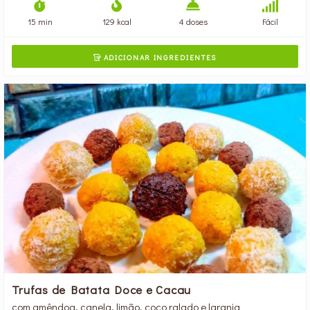
15 min
129 kcal
4 doses
Fácil
ADICIONAR INGREDIENTES

Trufas de Batata Doce e Cacau
com amêndoa, canela, limão, coco ralado e laranja