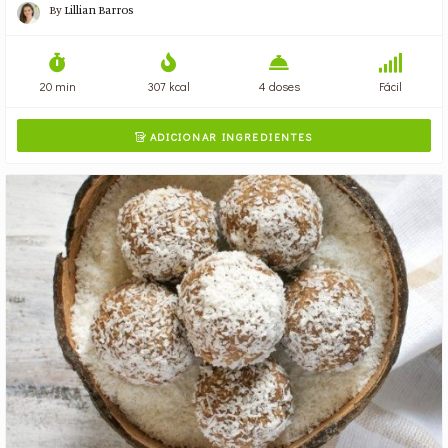
By
Lillian Barros
20 min
307 kcal
4 doses
Fácil
ADICIONAR INGREDIENTES
