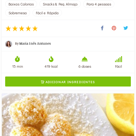
Baixas Calorias
Snacks & Peq. Almoço
Para 4 pessoas
Sobremesa
Fácil e Rápida
By
Maria Inês Antunes
15 min
419 kcal
6 doses
Fácil
ADICIONAR INGREDIENTES
