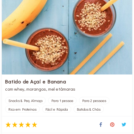
Batido de Açaí e Banana
com whey, morangos, mel e tâmaras
Snacks & Peq. Almoço
Para 1 pessoa
Para 2 pessoas
Rico em Proteínas
Fácil e Rápida
Batidos & Chás