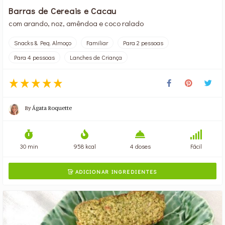
Barras de Cereais e Cacau
com arando, noz, amêndoa e coco ralado
Snacks & Peq. Almoço
Familiar
Para 2 pessoas
Para 4 pessoas
Lanches de Criança
By
Ágata Roquette
30 min
958 kcal
4 doses
Fácil
ADICIONAR INGREDIENTES
