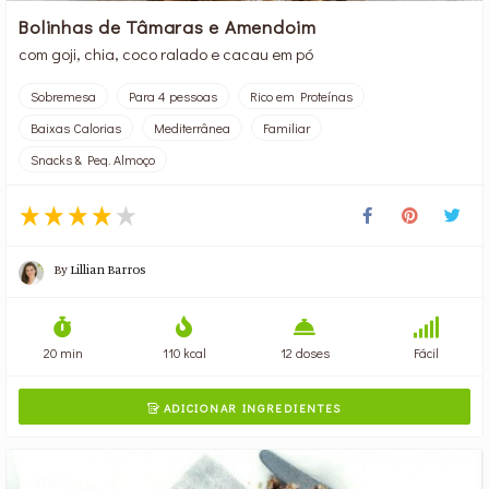
Bolinhas de Tâmaras e Amendoim
com goji, chia, coco ralado e cacau em pó
Sobremesa
Para 4 pessoas
Rico em Proteínas
Baixas Calorias
Mediterrânea
Familiar
Snacks & Peq. Almoço
By
Lillian Barros
20 min
110 kcal
12 doses
Fácil
ADICIONAR INGREDIENTES
