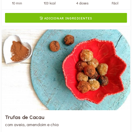
10 min
103 kcal
4 doses
Fácil
ADICIONAR INGREDIENTES

Trufas de Cacau
com aveia, amendoim e chia