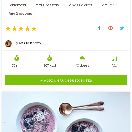
Sobremesa
Para 4 pessoas
Baixas Calorias
Familiar
Para 2 pessoas
By
Ana Ni Ribeiro
70 min
207 kcal
10 doses
Fácil
ADICIONAR INGREDIENTES
