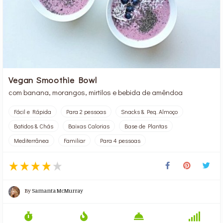
Vegan Smoothie Bowl
com banana, morangos, mirtilos e bebida de amêndoa
Fácil e Rápida
Para 2 pessoas
Snacks & Peq. Almoço
Batidos & Chás
Baixas Calorias
Base de Plantas
Mediterrânea
Familiar
Para 4 pessoas
By
Samanta McMurray