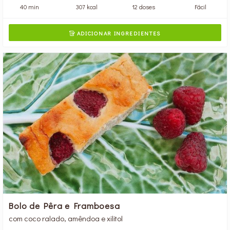
40 min
307 kcal
12 doses
Fácil
ADICIONAR INGREDIENTES

Bolo de Pêra e Framboesa
com coco ralado, amêndoa e xilitol