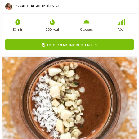
By
Carolina Gomes da Silva
10 min
580 kcal
8 doses
Fácil
ADICIONAR INGREDIENTES
