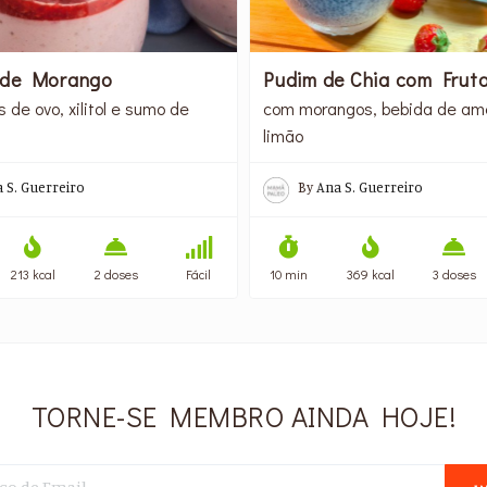
 de Morango
Pudim de Chia com Frut
 de ovo, xilitol e sumo de
com morangos, bebida de am
limão
 S. Guerreiro
By
Ana S. Guerreiro
213 kcal
2 doses
Fácil
10 min
369 kcal
3 doses
TORNE-SE MEMBRO AINDA HOJE!