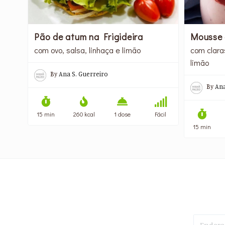
Pão de atum na Frigideira
Mousse
com ovo, salsa, linhaça e limão
com claras
limão
By
Ana S. Guerreiro
By
Ana
15 min
260 kcal
1 dose
Fácil
15 min