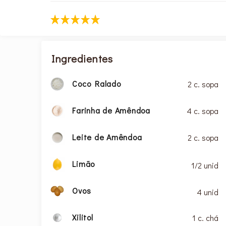
Ingredientes
Coco Ralado
2 c. sopa
Farinha de Amêndoa
4 c. sopa
Leite de Amêndoa
2 c. sopa
Limão
1/2 unid
Ovos
4 unid
Xilitol
1 c. chá