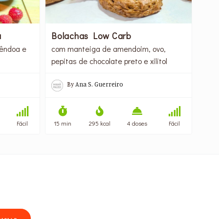
a
Bolachas Low Carb
êndoa e
com manteiga de amendoim, ovo,
pepitas de chocolate preto e xilitol
By
Ana S. Guerreiro
Fácil
15 min
295 kcal
4 doses
Fácil