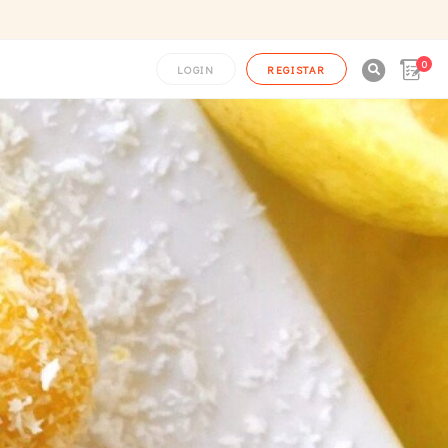
0

LOGIN
REGISTAR