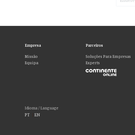
Empresa
Parceiros
Missão
Soluções Para Empresas
Equipa
Experts
Por favor aceite as nossas deliciosas “cookies
Usamos cookies para personalizar conteúdo e anúncios, fornecer recur
social, publicidade e análise, que podem combiná-lo com outras informa
Idioma / Language
PT
|
EN