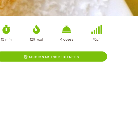
15 min
129 kcal
4 doses
Fácil
ADICIONAR INGREDIENTES
