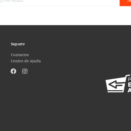
I
Suporte
Contactos
Centro de Ajuda
”!
sos de mídia social e analisar nosso tráfego. Também compartilhamos info
ções que você forneceu a eles ou que coletaram do uso de seus serviços. Vo
ACEITO