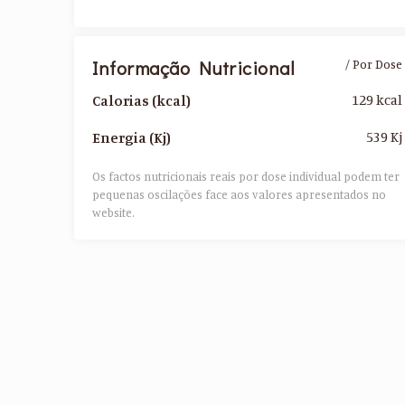
Informação Nutricional
/ Por Dose
129 kcal
Calorias (kcal)
539 Kj
Energia (Kj)
Os factos nutricionais reais por dose individual podem ter
pequenas oscilações face aos valores apresentados no
website.​