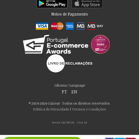
Meios de Pagamento
Por favor aceite as nossas deliciosas
“cookies”!
Usamos cookies para personalizar conteúdo e anúncios, fornecer recursos
Idioma / Language
de mídia social e analisar nosso tráfego. Também compartilhamos
PT
|
EN
informações sobre seu uso de nosso site com nossos parceiros de mídia
social, publicidade e análise, que podem combiná-lo com outras informações
© 2019-2026 Cuizeat - Todos os direitos reservados.
que você forneceu a eles ou que coletaram do uso de seus serviços. Você
Política de Privacidade
|
Termos e Condições
consente com nossos cookies se continuar a usar nosso site.
Server LB2 SRV26 - v32.6.18
ACEITO