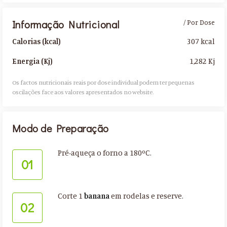
Informação Nutricional
/ Por Dose
307 kcal
Calorias (kcal)
1,282 Kj
Energia (Kj)
Os factos nutricionais reais por dose individual podem ter pequenas
oscilações face aos valores apresentados no website.​
Modo de Preparação
Pré-aqueça o forno a 180ºC.
01
Corte 1
banana
em rodelas e reserve.
02