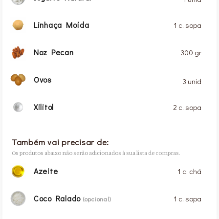
Linhaça Moída
1 c. sopa
Noz Pecan
300 gr
Ovos
3 unid
Xilitol
2 c. sopa
Também vai precisar de:
Os produtos abaixo não serão adicionados à sua lista de compras.
Azeite
1 c. chá
Coco Ralado
1 c. sopa
(opcional)