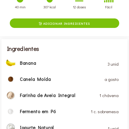
40 min
307 kcal
12 doses
Fácil
ADICIONAR INGREDIENTES

Ingredientes
Banana
3 unid
Canela Moída
a gosto
Farinha de Aveia Integral
1 chávena
Fermento em Pó
1 c. sobremesa
Iogurte Natural
1 unid