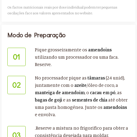
Os factos nutricionais reais por dose individual podem ter pequenas
oscilações face aos valores apresentados no website.​
Modo de Preparação
Pique grosseiramente os
amendoins
01
utilizando um processador ou uma faca.
Reserve.
No processador pique as
tâmaras
(24 unid),
02
juntamente com o
azeite
/óleo de coco, a
manteiga de amendoim
, o
cacau em pó
, as
bagas de goji
e as
sementes de chia
até obter
uma pasta homogénea. Junte os
amendoins
e envolva.
.Reserve a mistura no frigorifico para obter a
03
consistência desejada para moldar.