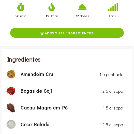
20 min
110 kcal
12 doses
Fácil
ADICIONAR INGREDIENTES

Ingredientes
Amendoim Cru
1.5 punhado
Bagas de Goji
2.5 c. sopa
Cacau Magro em Pó
1.5 c. sopa
Coco Ralado
2.5 c. sopa