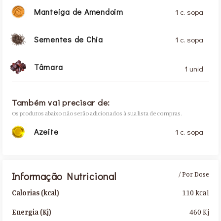
Manteiga de Amendoim
1 c. sopa
Sementes de Chia
1 c. sopa
Tâmara
1 unid
Também vai precisar de:
Os produtos abaixo não serão adicionados à sua lista de compras.
Azeite
1 c. sopa
Informação Nutricional
/ Por Dose
110 kcal
Calorias (kcal)
460 Kj
Energia (Kj)