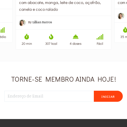
com abacate, manga, leite de coco, açafrão,
com m
canela e coco ralado
By
Lillian Barros
édio
35 
20 min
307 kcal
4 doses
Fácil
TORNE-SE MEMBRO AINDA HOJE!
INICIAR