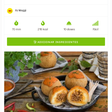
By
Maggi
70 min
218 kcal
10 doses
Fácil
ADICIONAR INGREDIENTES
