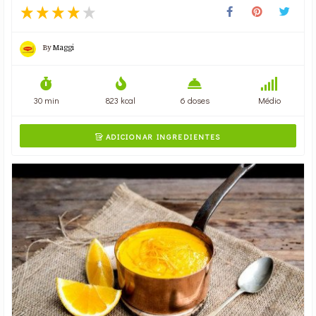
By
Maggi
30 min
823 kcal
6 doses
Médio
ADICIONAR INGREDIENTES
