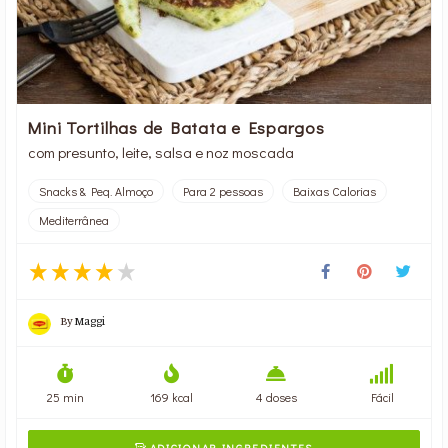
Mini Tortilhas de Batata e Espargos
com presunto, leite, salsa e noz moscada
Snacks & Peq. Almoço
Para 2 pessoas
Baixas Calorias
Mediterrânea
By
Maggi
25 min
169 kcal
4 doses
Fácil
ADICIONAR INGREDIENTES