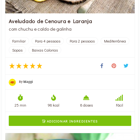
Aveludado de Cenoura e Laranja
com chuchu e caldo de galinha
Familiar
Para 4 pessoas
Para 2 pessoas
Mediterrânea
Sopas
Baixas Calorias
By
Maggi
25 min
98 kcal
8 doses
Fácil
ADICIONAR INGREDIENTES
