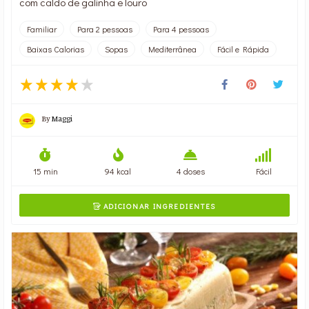
com caldo de galinha e louro
Familiar
Para 2 pessoas
Para 4 pessoas
Baixas Calorias
Sopas
Mediterrânea
Fácil e Rápida
By
Maggi
15 min
94 kcal
4 doses
Fácil
ADICIONAR INGREDIENTES
