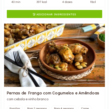
40 min
397 kcal
4 doses
Fácil
ADICIONAR INGREDIENTES

Pernas de Frango com Cogumelos e Amêndoas
com cebola e vinho branco
Familiar
Para 2 pessoas
Para 4 pessoas
Carne