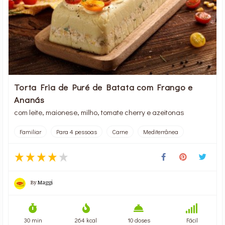
Torta Fria de Puré de Batata com Frango e
Ananás
com leite, maionese, milho, tomate cherry e azeitonas
Familiar
Para 4 pessoas
Carne
Mediterrânea
By
Maggi
30 min
264 kcal
10 doses
Fácil