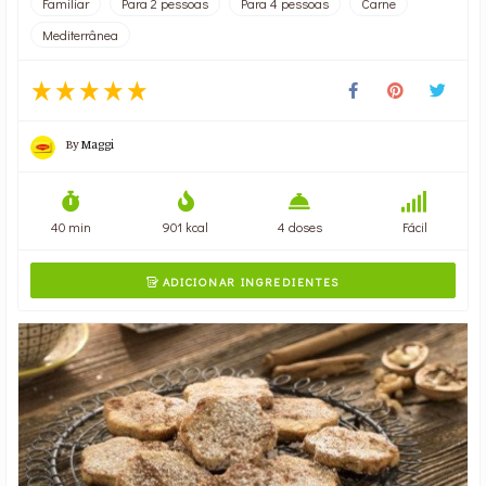
Familiar
Para 2 pessoas
Para 4 pessoas
Carne
Mediterrânea
By
Maggi
40 min
901 kcal
4 doses
Fácil
ADICIONAR INGREDIENTES
