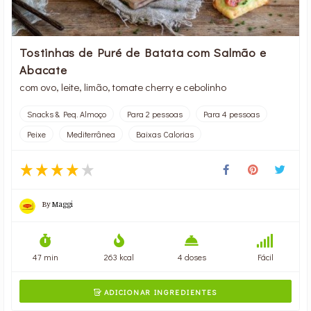
Tostinhas de Puré de Batata com Salmão e
Abacate
com ovo, leite, limão, tomate cherry e cebolinho
Snacks & Peq. Almoço
Para 2 pessoas
Para 4 pessoas
Peixe
Mediterrânea
Baixas Calorias
By
Maggi
47 min
263 kcal
4 doses
Fácil
ADICIONAR INGREDIENTES
