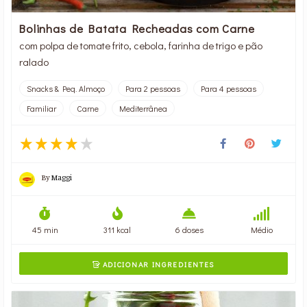
Bolinhas de Batata Recheadas com Carne
com polpa de tomate frito, cebola, farinha de trigo e pão
ralado
Snacks & Peq. Almoço
Para 2 pessoas
Para 4 pessoas
Familiar
Carne
Mediterrânea
By
Maggi
45 min
311 kcal
6 doses
Médio
ADICIONAR INGREDIENTES
