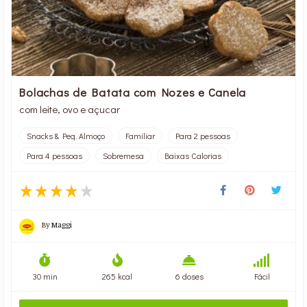
Bolachas de Batata com Nozes e Canela
com leite, ovo e açucar
Snacks & Peq. Almoço
Familiar
Para 2 pessoas
Para 4 pessoas
Sobremesa
Baixas Calorias
By
Maggi
30 min
265 kcal
6 doses
Fácil