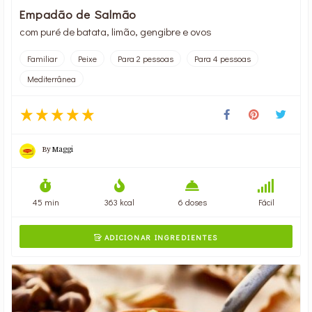
Empadão de Salmão
com puré de batata, limão, gengibre e ovos
Familiar
Peixe
Para 2 pessoas
Para 4 pessoas
Mediterrânea
By
Maggi
45 min
363 kcal
6 doses
Fácil
ADICIONAR INGREDIENTES
