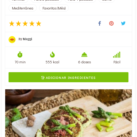
Mediterrânea
Favoritas (Mês)
By
Maggi
70 min
555 kcal
6 doses
Fácil
ADICIONAR INGREDIENTES
