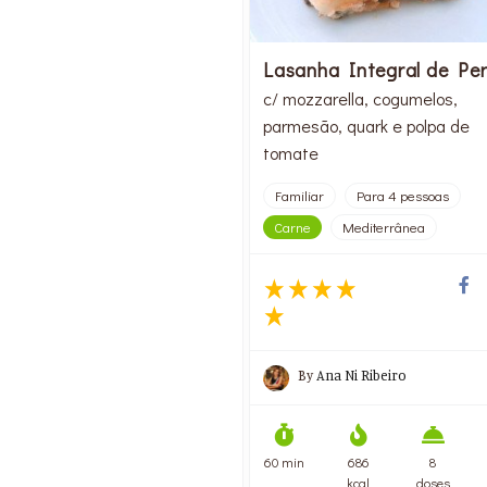
Lasanha Integral de Pe
c/ mozzarella, cogumelos,
parmesão, quark e polpa de
tomate
Familiar
Para 4 pessoas
Carne
Mediterrânea
By
Ana Ni Ribeiro
60 min
686
8
kcal
doses