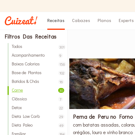
Receitas
Cabazes
Planos
Experts
Filtros Das Receitas
Todos
301
Acompanhamento
9
Baixas Calorias
156
Base de Plantas
102
Batidos & Chás
16
Carne
30
Clássico
7
Detox
22
Perna de Peru no Forno
Dieta Low Carb
29
com batatas assadas, colorau
Dieta Paleo
49
orégãos, louro e vinho branco
Familiar
184