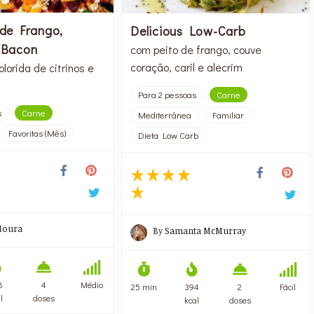
de Frango,
Delicious Low-Carb
 Bacon
com peito de frango, couve
coração, caril e alecrim
lorida de citrinos e
Para 2 pessoas
Carne
s
Carne
Mediterrânea
Familiar
Favoritas (Mês)
Dieta Low Carb
Moura
By
Samanta McMurray
8
4
Médio
25 min
394
2
Fácil
l
doses
kcal
doses