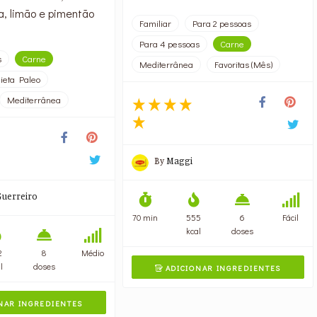
a, limão e pimentão
Familiar
Para 2 pessoas
Para 4 pessoas
Carne
s
Carne
Mediterrânea
Favoritas (Mês)
ieta Paleo
Mediterrânea
By
Maggi
Guerreiro
70 min
555
6
Fácil
kcal
doses
2
8
Médio
l
doses
ADICIONAR INGREDIENTES

NAR INGREDIENTES