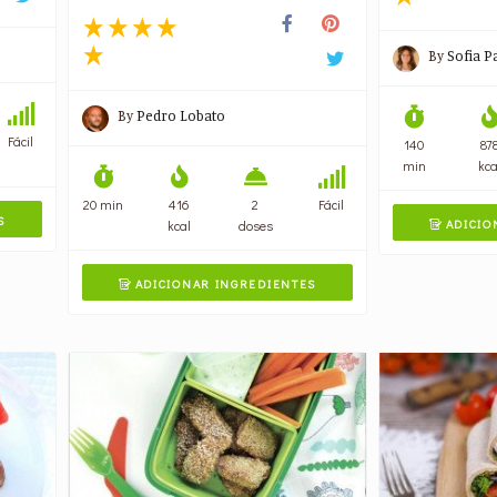
By
Sofia P
By
Pedro Lobato
Fácil
140
87
min
kca
20 min
416
2
Fácil
S
ADICIO
kcal
doses

ADICIONAR INGREDIENTES
