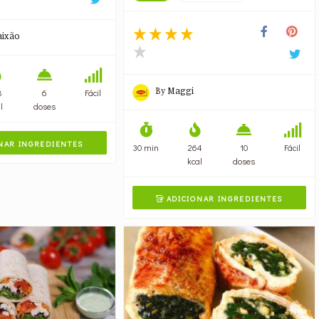
aixão
By
Maggi
8
6
Fácil
l
doses
NAR INGREDIENTES
30 min
264
10
Fácil
kcal
doses
ADICIONAR INGREDIENTES
