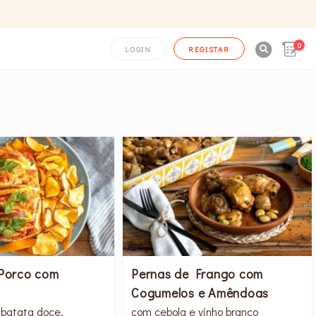
0

LOGIN
REGISTAR
Porco com
Pernas de Frango com
Cogumelos e Amêndoas
 batata doce,
com cebola e vinho branco