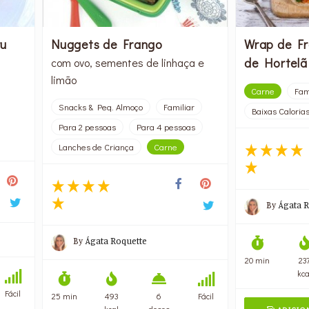
ru
Nuggets de Frango
Wrap de F
de Hortelã
com ovo, sementes de linhaça e
limão
Carne
Fam
Snacks & Peq. Almoço
Familiar
Baixas Caloria
Para 2 pessoas
Para 4 pessoas
Lanches de Criança
Carne
By
Ágata R
By
Ágata Roquette
20 min
23
kca
Fácil
25 min
493
6
Fácil
kcal
doses