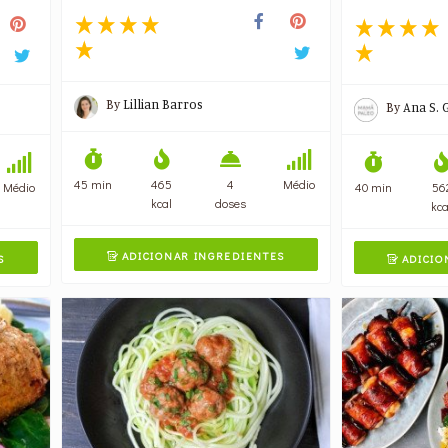
By
Lillian Barros
By
Ana S. 
45 min
465
4
Médio
40 min
56
Médio
kcal
doses
kca
ADICIONAR INGREDIENTES
ADICIO
S

