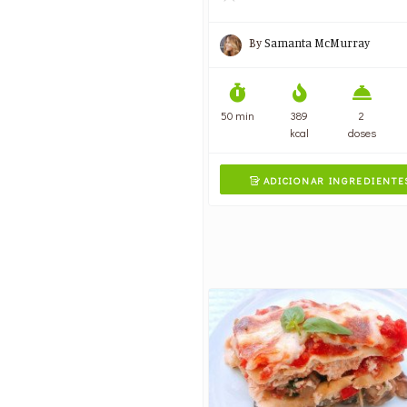
By
Samanta McMurray
50 min
389
2
kcal
doses
ADICIONAR INGREDIENTE
