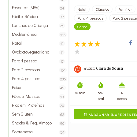
Favoritas (Mês)
24
Natal
Clássico
Familiar
Fácil e Rápida
77
Para 4 pessoas
Para 2 pessoa
Lanches de Criança
21
Carne
Mediterrânea
138
Natal
12
Ovolactovegetariana
11
Para 1 pessoa
17
Autor:
Clara de Sousa
Para 2 pessoas
161
Para 4 pessoas
236
Peixe
49
70 min
567
4
Pães e Massas
10
kcal
doses
Rico em Proteínas
20
Sem Glúten
62
ADICIONAR INGREDIENTE

Snacks & Peq. Almoço
96
Sobremesa
54