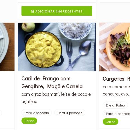
ADICIONAR INGREDIENTES

Caril de Frango com
Curgetes 
Gengibre, Maçã e Canela
com carne de
cenoura, ovo
com arroz basmati, leite de coco e
açafrão
Dieta Paleo
Para 2 pessoas
Para 4 pessoas
Para 4 pessoa
Carne
Carne