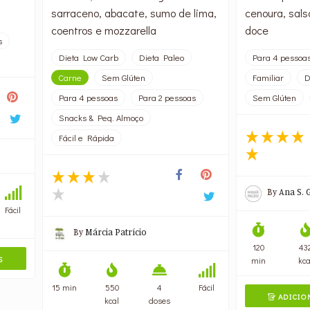
sarraceno, abacate, sumo de lima,
cenoura, sals
coentros e mozzarella
doce
s
Dieta Low Carb
Dieta Paleo
Para 4 pessoa
Carne
Sem Glúten
Familiar
D
Para 4 pessoas
Para 2 pessoas
Sem Glúten
Snacks & Peq. Almoço
Fácil e Rápida
By
Ana S. 
Fácil
By
Márcia Patrício
120
43
S
min
kca
15 min
550
4
Fácil
ADICIO

kcal
doses