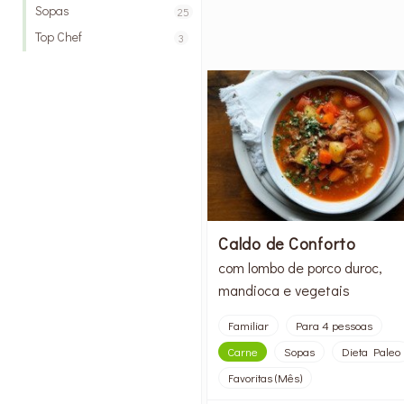
Sopas
25
Top Chef
3
Caldo de Conforto
com lombo de porco duroc,
mandioca e vegetais
Familiar
Para 4 pessoas
Carne
Sopas
Dieta Paleo
Favoritas (Mês)