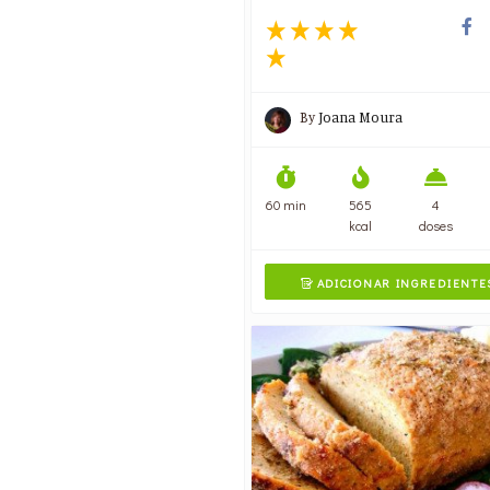
By
Joana Moura
60 min
565
4
kcal
doses
ADICIONAR INGREDIENTE
