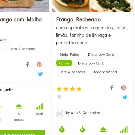
rango com Molho
Frango Recheado
com espinafres, cogumelos, cajus,
limão, farinha de linhaça e
iliar
pimentão doce
s
Para 4 pessoas
Dieta Paleo
Dieta Low Carb
Carne
Dieta Low Carb
Para 4 pessoas
Mediterrânea
oquette
By
Ana S. Guerreiro
7
5
Fácil
l
doses