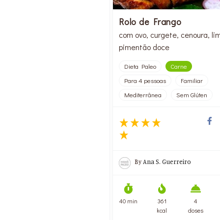
Rolo de Frango
com ovo, curgete, cenoura, li
pimentão doce
Dieta Paleo
Carne
Para 4 pessoas
Familiar
Mediterrânea
Sem Glúten
By
Ana S. Guerreiro
40 min
361
4
kcal
doses