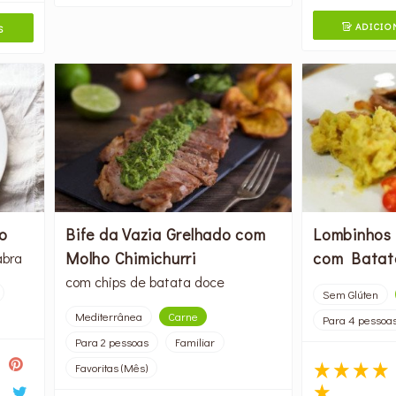
ADICIO
S

Bife da Vazia Grelhado com
Lombinhos
o
Molho Chimichurri
com Batat
abra
com chips de batata doce
Sem Glúten
Mediterrânea
Carne
Para 4 pessoa
Para 2 pessoas
Familiar
Favoritas (Mês)