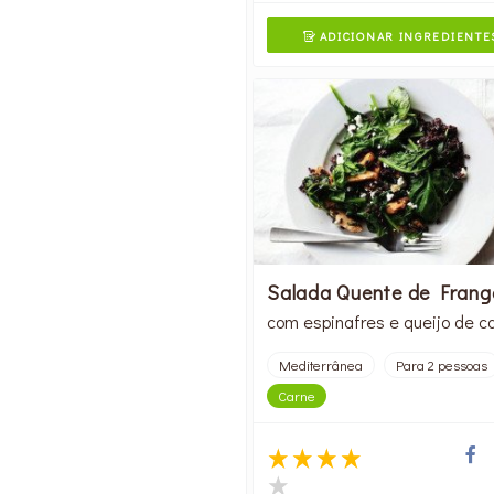
ADICIONAR INGREDIENTE

Salada Quente de Frang
com espinafres e queijo de c
Mediterrânea
Para 2 pessoas
Carne