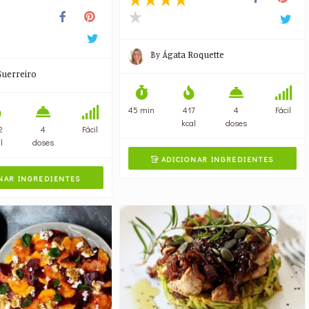
By
Ágata Roquette
Guerreiro
45 min
417
4
Fácil
kcal
doses
2
4
Fácil
l
doses
ADICIONAR INGREDIENTES

NAR INGREDIENTES