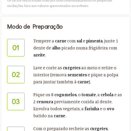
Os factos nutricionais reais por dose individual podem ter pequenas
oscilações face aos valores apresentados no website.​
Modo de Preparação
Tempere a
carne
com
sal
e
pimenta
, junte 1
01
dente de
alho
picado numa frigideira com
azeite
.
Lave e corte as
curgetes
ao meio e retire o
02
interior (remova
sementes
e pique a polpa
para juntar também à
carne
).
Pique os 8
cogumelos
, o
tomate
, a
cebola
e as
03
2
cenoura
previamente cozida al dente.
Envolva todos vegetais, a
farinha
e o
ovo
batido na
carne
.
Com o preparado recheie as
curgetes
,