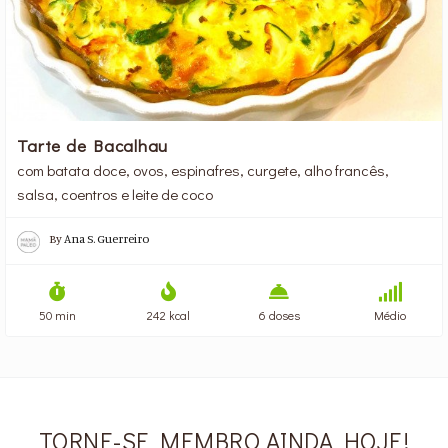
Tarte de Bacalhau
com batata doce, ovos, espinafres, curgete, alho francês,
salsa, coentros e leite de coco
By
Ana S. Guerreiro
50 min
242 kcal
6 doses
Médio
TORNE-SE MEMBRO AINDA HOJE!