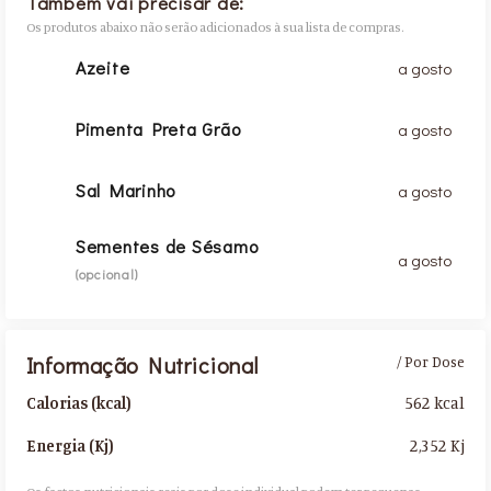
Também vai precisar de:
Os produtos abaixo não serão adicionados à sua lista de compras.
Azeite
a gosto
Pimenta Preta Grão
a gosto
Sal Marinho
a gosto
Sementes de Sésamo
a gosto
(opcional)
Informação Nutricional
/ Por Dose
562 kcal
Calorias (kcal)
2,352 Kj
Energia (Kj)