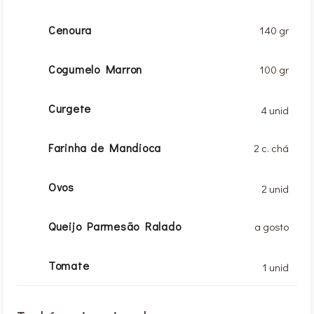
Cenoura
140 gr
Cogumelo Marron
100 gr
Curgete
4 unid
Farinha de Mandioca
2 c. chá
Ovos
2 unid
Queijo Parmesão Ralado
a gosto
Tomate
1 unid