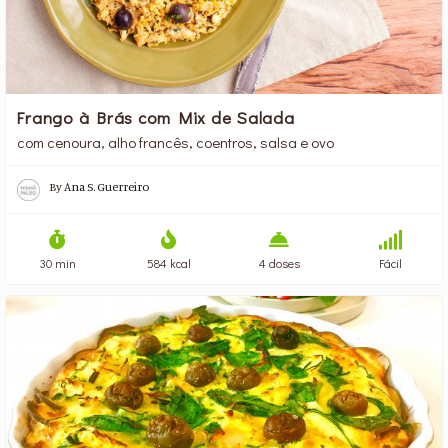
Frango à Brás com Mix de Salada
com cenoura, alho francês, coentros, salsa e ovo
By
Ana S. Guerreiro
30 min
584 kcal
4 doses
Fácil