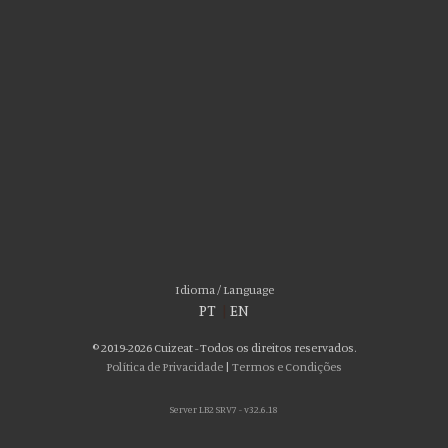
Por favor aceite as nossas deliciosas
“cookies”!
Usamos cookies para personalizar conteúdo e anúncios, fornecer recursos
Idioma / Language
de mídia social e analisar nosso tráfego. Também compartilhamos
PT
|
EN
informações sobre seu uso de nosso site com nossos parceiros de mídia
social, publicidade e análise, que podem combiná-lo com outras informações
© 2019-2026 Cuizeat - Todos os direitos reservados.
que você forneceu a eles ou que coletaram do uso de seus serviços. Você
Política de Privacidade
|
Termos e Condições
consente com nossos cookies se continuar a usar nosso site.
Server LB2 SRV7 - v32.6.18
ACEITO