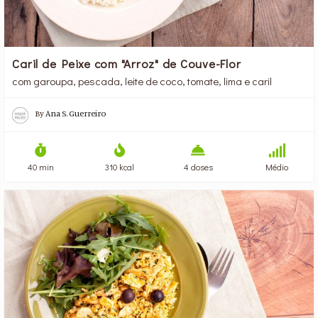
Caril de Peixe com "Arroz" de Couve-Flor
com garoupa, pescada, leite de coco, tomate, lima e caril
By
Ana S. Guerreiro
40 min
310 kcal
4 doses
Médio