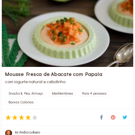
Mousse Fresca de Abacate com Papaia
com iogurte natural e cebolinho
Snacks & Peq. Almoço
Mediterrânea
Para 4 pessoas
Baixas Calorias
By
Pedro Lobato