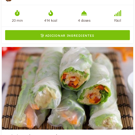
20 min
414 kcal
4 doses
Fácil
ADICIONAR INGREDIENTES
