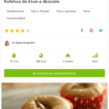
Rolinhos de Atum e Abacate
Mediterrânea
Fácil e Rápida
Para 2 pessoas
Peixe
Favoritas (Mês)
By
Ágata Roquette
15 min
388 kcal
4 doses
Fácil
ADICIONAR INGREDIENTES
