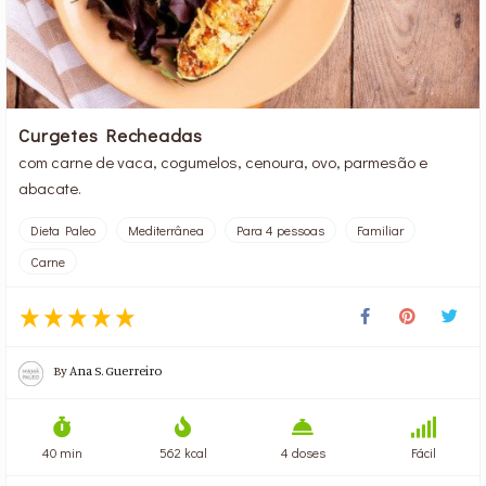
Curgetes Recheadas
com carne de vaca, cogumelos, cenoura, ovo, parmesão e
abacate.
Dieta Paleo
Mediterrânea
Para 4 pessoas
Familiar
Carne
By
Ana S. Guerreiro
40 min
562 kcal
4 doses
Fácil