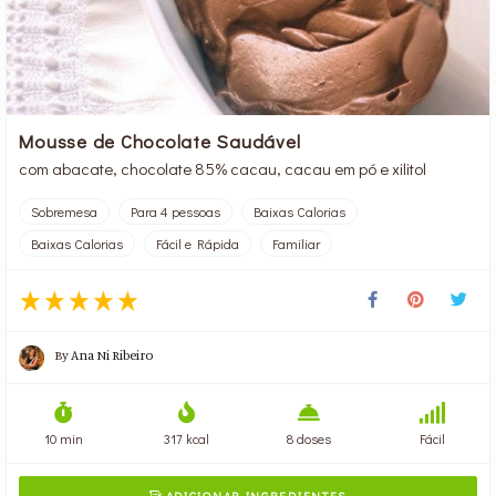
Mousse de Chocolate Saudável
com abacate, chocolate 85% cacau, cacau em pó e xilitol
Sobremesa
Para 4 pessoas
Baixas Calorias
Baixas Calorias
Fácil e Rápida
Familiar
By
Ana Ni Ribeiro
10 min
317 kcal
8 doses
Fácil
ADICIONAR INGREDIENTES