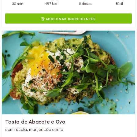
30 min
497 kcal
8 doses
Fácil
ADICIONAR INGREDIENTES

Tosta de Abacate e Ovo
com rúcula, manjericão e lima