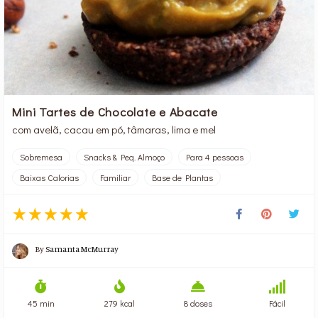
Mini Tartes de Chocolate e Abacate
com avelã, cacau em pó, tâmaras, lima e mel
Sobremesa
Snacks & Peq. Almoço
Para 4 pessoas
Baixas Calorias
Familiar
Base de Plantas
By
Samanta McMurray
45 min
279 kcal
8 doses
Fácil