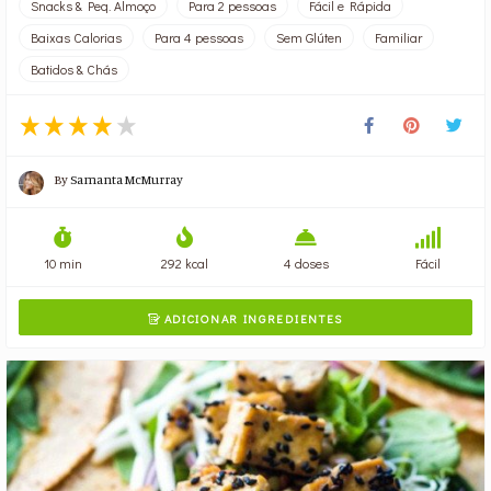
Snacks & Peq. Almoço
Para 2 pessoas
Fácil e Rápida
Baixas Calorias
Para 4 pessoas
Sem Glúten
Familiar
Batidos & Chás
By
Samanta McMurray
10 min
292 kcal
4 doses
Fácil
ADICIONAR INGREDIENTES
