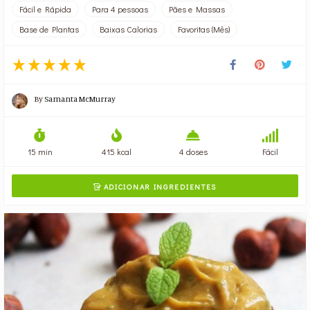
Fácil e Rápida
Para 4 pessoas
Pães e Massas
Base de Plantas
Baixas Calorias
Favoritas (Mês)
By
Samanta McMurray
15 min
415 kcal
4 doses
Fácil
ADICIONAR INGREDIENTES
