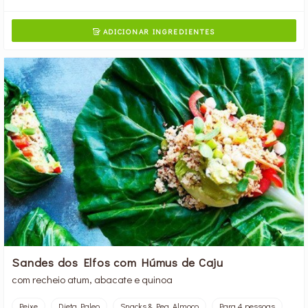
ADICIONAR INGREDIENTES

Sandes dos Elfos com Húmus de Caju
com recheio atum, abacate e quinoa
Peixe
Dieta Paleo
Snacks & Peq. Almoço
Para 4 pessoas