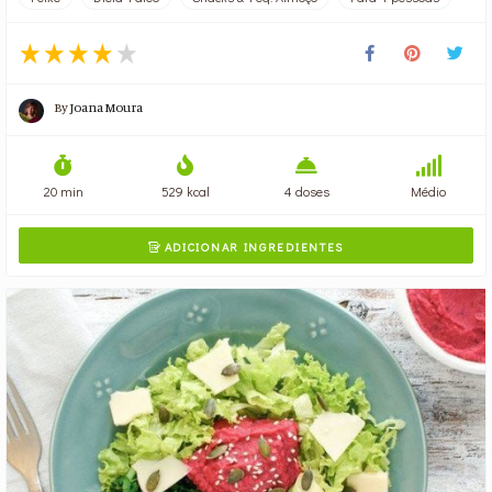
By
Joana Moura
20 min
529 kcal
4 doses
Médio
ADICIONAR INGREDIENTES
