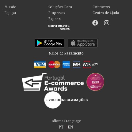
Missão
Soluções Para
Contactos
Equipa
Empresas
Centro de Ajuda
Experts
Meios de Pagamento
Por favor aceite as nossas deliciosas
“cookies”!
Usamos cookies para personalizar conteúdo e anúncios, fornecer recursos
Idioma / Language
de mídia social e analisar nosso tráfego. Também compartilhamos
PT
|
EN
informações sobre seu uso de nosso site com nossos parceiros de mídia