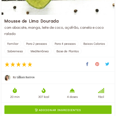
Mousse de Lima Dourada
com abacate, manga, leite de coco, açafrão, canela e coco
ralado
Familiar
Para 2 pessoas
Para 4 pessoas
Baixas Calorias
Sobremesa
Mediterrânea
Base de Plantas
By
Lillian Barros
20 min
307 kcal
4 doses
Fácil
ADICIONAR INGREDIENTES
