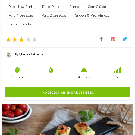
Dieta Low Carb
Dieta Paleo
Carne
Sem Glúten
Para 4 pessoas
Para 2 pessoas
Snacks & Peq. Almoço
Fácil e Rápida
By
Márcia Patrício
15 min
550 kcal
4 doses
Fácil
ADICIONAR INGREDIENTES
