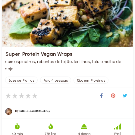
Super Protein Vegan Wraps
com espinafres, rebentos de feijão, lentilhas, tofu e molho de
soja
Base de Plantas
Para 4 pessoas
Rico em Proteínas
By
Samanta McMurray
40 min
778 kcal
4 doses
Fácil