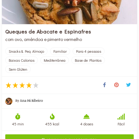
Queques de Abacate e Espinafres
com ovo, amêndoa e pimento vermelho
Snacks & Peq. Almoço
Familiar
Para 4 pessoas
Baixas Calorias
Mediterrânea
Base de Plantas
Sem Glúten
By
Ana Ni Ribeiro
45 min
455 kcal
4 doses
Fácil