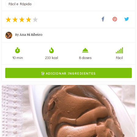
Fácil e Rápida
By
Ana Ni Ribeiro
10 min
233 kcal
8 doses
Fácil
ADICIONAR INGREDIENTES
