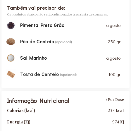
Também vai precisar de:
Os produtos abaixo não serão adicionados à sua lista de compras.
Pimenta Preta Grão
a gosto
Pão de Centeio
250 gr
(opcional)
Sal Marinho
a gosto
Tosta de Centeio
100 gr
(opcional)
Informação Nutricional
/ Por Dose
233 kcal
Calorias (kcal)
974 Kj
Energia (Kj)