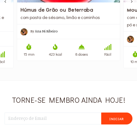
Húmus de Grão ou Beterraba
Mou
 e
com pasta de sésamo, limão e cominhos
com 
pó e x
By
Ana Ni Ribeiro
15 min
423 kcal
8 doses
Fácil
ácil
10 
TORNE-SE MEMBRO AINDA HOJE!
INICIAR