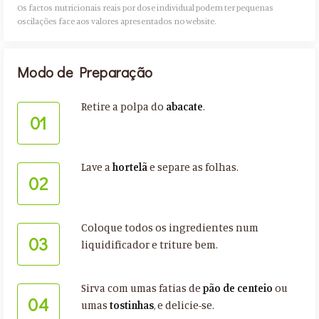
Os factos nutricionais reais por dose individual podem ter pequenas
oscilações face aos valores apresentados no website.​
Modo de Preparação
Retire a polpa do
abacate
.
01
Lave a
hortelã
e separe as folhas.
02
Coloque todos os ingredientes num
03
liquidificador e triture bem.
Sirva com umas fatias de
pão de centeio
ou
04
umas
tostinhas
, e delicie-se.