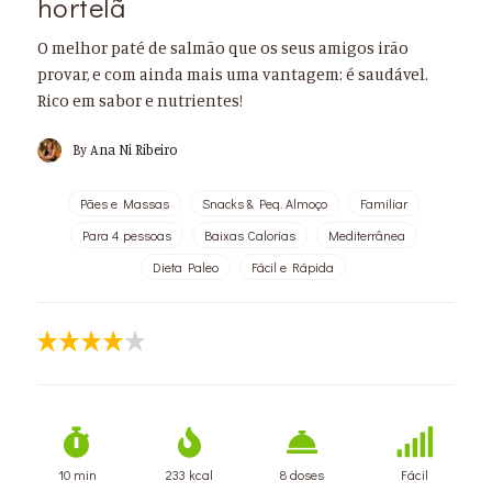
hortelã
O melhor paté de salmão que os seus amigos irão
provar, e com ainda mais uma vantagem: é saudável.
Rico em sabor e nutrientes!
By
Ana Ni Ribeiro
Pães e Massas
Snacks & Peq. Almoço
Familiar
Para 4 pessoas
Baixas Calorias
Mediterrânea
Dieta Paleo
Fácil e Rápida
10 min
233 kcal
8 doses
Fácil