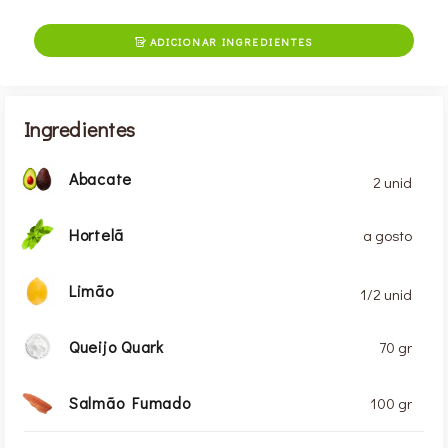
ADICIONAR INGREDIENTES

Ingredientes
Abacate
2 unid
Hortelã
a gosto
Limão
1/2 unid
Queijo Quark
70 gr
Salmão Fumado
100 gr