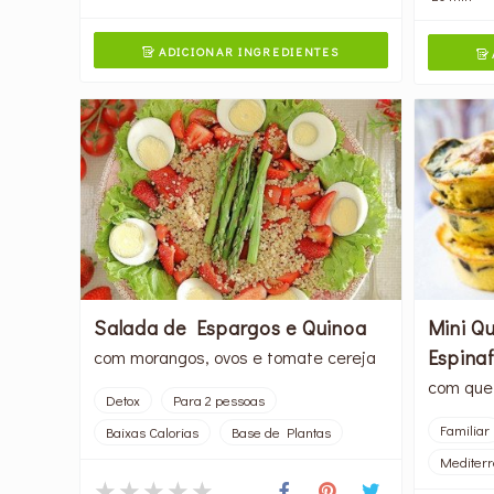
ADICIONAR INGREDIENTES


Salada de Espargos e Quinoa
Mini Q
Espina
com morangos, ovos e tomate cereja
com que
Detox
Para 2 pessoas
Familiar
Baixas Calorias
Base de Plantas
Mediter