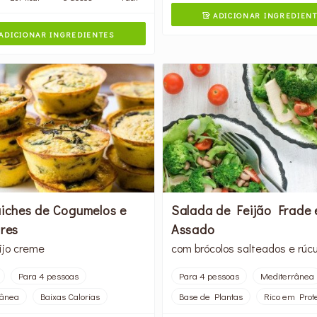
ADICIONAR INGREDIEN

ADICIONAR INGREDIENTES
uiches de Cogumelos e
Salada de Feijão Frade 
fres
Assado
ijo creme
com brócolos salteados e rúcu
Para 4 pessoas
Para 4 pessoas
Mediterrânea
rânea
Baixas Calorias
Base de Plantas
Rico em Prot