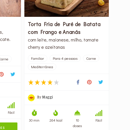
Torta Fria de Puré de Batata
com Frango e Ananás
s,
cate.
com leite, maionese, milho, tomate
cherry e azeitonas
Familiar
Para 4 pessoas
Carne
Carne
Mediterrânea
By
Maggi
Fácil
30 min
264 kcal
10
Fácil
doses
TES