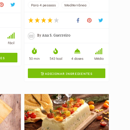
Para 4 pessoas
Mediterrânea
By
Ana S. Guerreiro
Fácil
TES
50 min
543 kcal
4 doses
Médio
ADICIONAR INGREDIENTES
