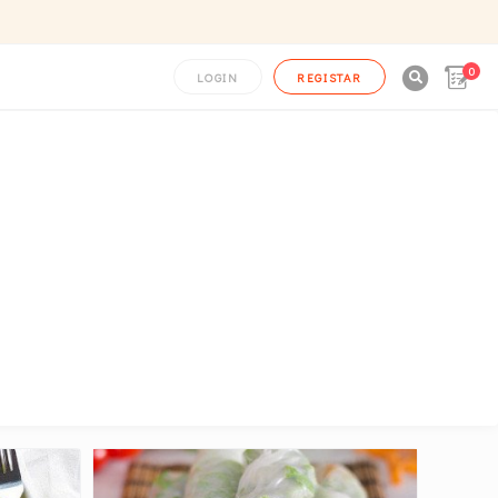
0

LOGIN
REGISTAR