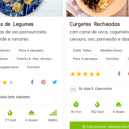
s de Legumes
Curgetes Recheadas
as de ovo pasteurizado,
com carne de vaca, cogumelo
erde e tomates
cenoura, ovo, parmesão e aba
alorias
Para 4 pessoas
Dieta Paleo
Mediterrânea
rânea
Snacks & Peq. Almoço
Para 4 pessoas
Familiar
vegetariana
Familiar
By
Ana S. Guerreiro
aria Inês Antunes
40 min
562 kcal
4 doses
171 kcal
4 doses
Médio
ADICIONAR INGREDIEN
