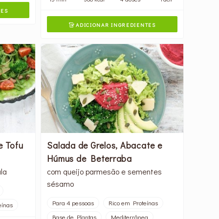
TES
ADICIONAR INGREDIENTES

e Tofu
Salada de Grelos, Abacate e
Húmus de Beterraba
la
com queijo parmesão e sementes
sésamo
Para 4 pessoas
Rico em Proteínas
eínas
Base de Plantas
Mediterrânea