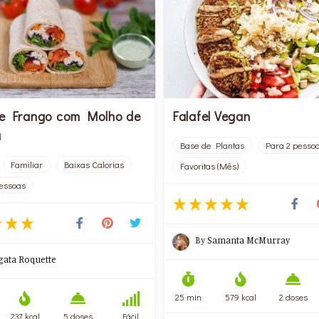
e Frango com Molho de
Falafel Vegan
ã
Base de Plantas
Para 2 pesso
Familiar
Baixas Calorias
Favoritas (Mês)
essoas
By
Samanta McMurray
gata Roquette
25 min
579 kcal
2 doses
237 kcal
5 doses
Fácil