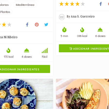
alorias
Mediterrânea
Plantas
By
Ana S. Guerreiro
5 min
338 kcal
6 doses
na Ni Ribeiro
ADICIONAR INGREDIEN

170 kcal
4 doses
Fácil
ADICIONAR INGREDIENTES