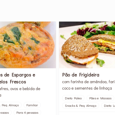
s de Espargos e
Pão de Frigideira
los Frescos
com farinha de amêndoa, far
coco e sementes de linhaça
afres, ovos e bebida de
a
Dieta Paleo
Pães e Massas
 Peq. Almoço
Familiar
Snacks & Peq. Almoço
Dieta L
essoas
Para 4 pessoas