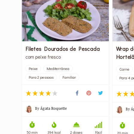
Filetes Dourados de Pescada
Wrap d
Hortel
com peixe fresco
Peixe
Mediterrânea
Carne
Para 2 pessoas
Familiar
Para 4 p
By
Ágata Roquette
By
Á
50 min
394 kcal
2 doses
Fácil
20 min