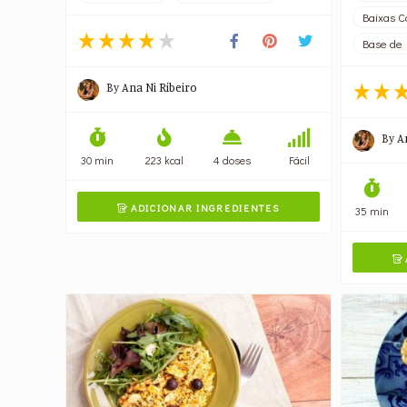
Baixas C
Base de 
By
Ana Ni Ribeiro
By
A
30 min
223 kcal
4 doses
Fácil
ADICIONAR INGREDIENTES

35 min
