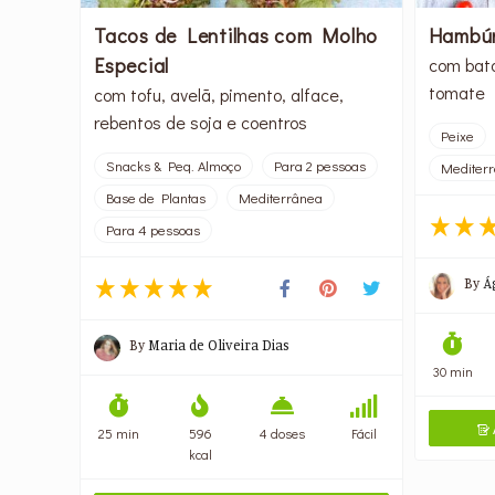
Tacos de Lentilhas com Molho
Hambúr
Especial
com bata
tomate
com tofu, avelã, pimento, alface,
rebentos de soja e coentros
Peixe
Snacks & Peq. Almoço
Para 2 pessoas
Mediter
Base de Plantas
Mediterrânea
Para 4 pessoas
By
Á
By
Maria de Oliveira Dias
30 min
25 min
596
4 doses
Fácil

kcal