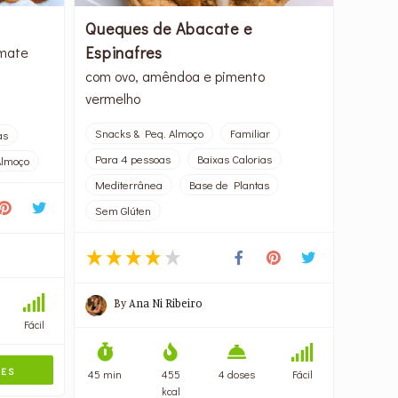
Queques de Abacate e
Espinafres
omate
com ovo, amêndoa e pimento
vermelho
Snacks & Peq. Almoço
Familiar
as
Para 4 pessoas
Baixas Calorias
Almoço
Mediterrânea
Base de Plantas
Sem Glúten
By
Ana Ni Ribeiro
Fácil
TES
45 min
455
4 doses
Fácil
kcal