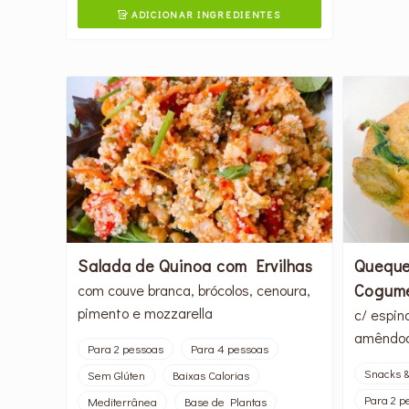
ADICIONAR INGREDIENTES

Salada de Quinoa com Ervilhas
Queque
Cogume
com couve branca, brócolos, cenoura,
pimento e mozzarella
c/ espin
amêndo
Para 2 pessoas
Para 4 pessoas
Snacks &
Sem Glúten
Baixas Calorias
Para 2 p
Mediterrânea
Base de Plantas