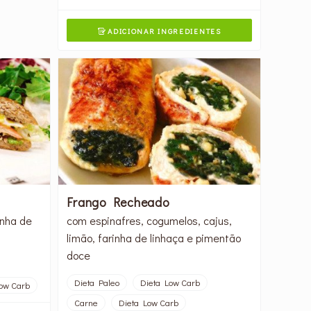
ADICIONAR INGREDIENTES

Frango Recheado
inha de
com espinafres, cogumelos, cajus,
limão, farinha de linhaça e pimentão
doce
Dieta Paleo
Dieta Low Carb
ow Carb
Carne
Dieta Low Carb