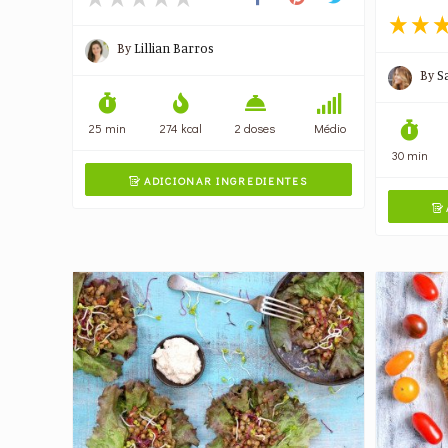
By
Lillian Barros
By
S
25 min
274 kcal
2 doses
Médio
30 min
ADICIONAR INGREDIENTES

