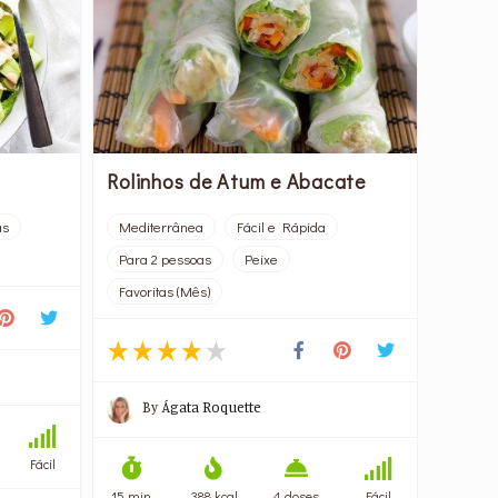
Rolinhos de Atum e Abacate
as
Mediterrânea
Fácil e Rápida
Para 2 pessoas
Peixe
Favoritas (Mês)
By
Ágata Roquette
Fácil
15 min
388 kcal
4 doses
Fácil