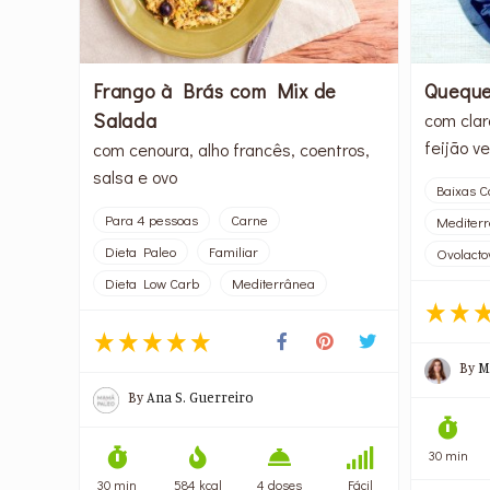
Frango à Brás com Mix de
Queque
Salada
com clar
feijão v
com cenoura, alho francês, coentros,
salsa e ovo
Baixas C
Para 4 pessoas
Carne
Mediter
Dieta Paleo
Familiar
Ovolacto
Dieta Low Carb
Mediterrânea
By
M
By
Ana S. Guerreiro
30 min
30 min
584 kcal
4 doses
Fácil