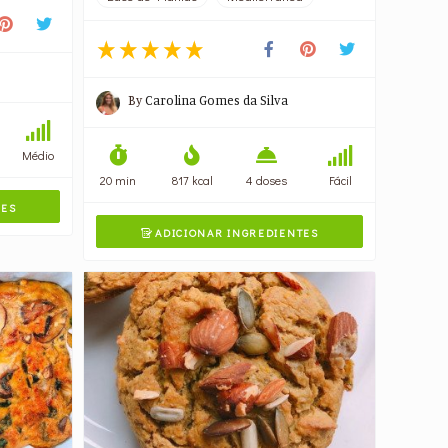
By
Carolina Gomes da Silva
Médio
20 min
817 kcal
4 doses
Fácil
TES
ADICIONAR INGREDIENTES
