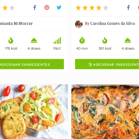
amanta McMurray
By
Carolina Gomes da Silva
178 kcal
4 doses
Fácil
40 min
381 kcal
4 doses
ADICIONAR INGREDIENTES
ADICIONAR INGREDIEN
