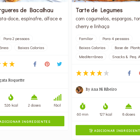
gueres de Bacalhau
Tarte de Legumes
ta-doce, espinafre, alface e
com cogumelos, espargos, t
cherry e linhaça
Para 2 pessoas
Familiar
Para 4 pessoas
rânea
Baixas Calorias
Baixas Calorias
Base de Plant
Mediterrânea
Snacks & Peq. 
gata Roquette
By
Ana Ni Ribeiro
526 kcal
2 doses
Fácil
60 min
127 kcal
8 doses
ADICIONAR INGREDIENTES
ADICIONAR INGREDIEN
