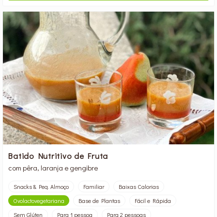
Batido Nutritivo de Fruta
com pêra, laranja e gengibre
Snacks & Peq. Almoço
Familiar
Baixas Calorias
Ovolactovegetariana
Base de Plantas
Fácil e Rápida
Sem Glúten
Para 1 pessoa
Para 2 pessoas