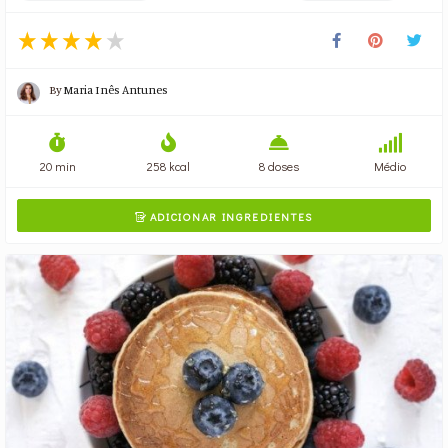
By
Maria Inês Antunes
20 min
258 kcal
8 doses
Médio
ADICIONAR INGREDIENTES
