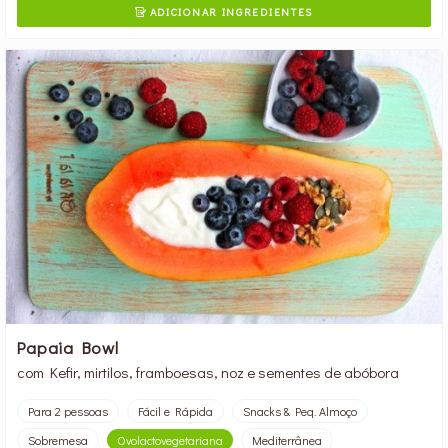
ADICIONAR INGREDIENTES

Papaia Bowl
com Kefir, mirtilos, framboesas, noz e sementes de abóbora
Para 2 pessoas
Fácil e Rápida
Snacks & Peq. Almoço
Sobremesa
Ovolactovegetariana
Mediterrânea