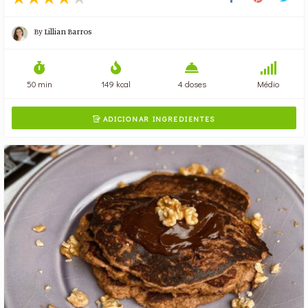
By
Lillian Barros
50 min
149 kcal
4 doses
Médio
ADICIONAR INGREDIENTES
