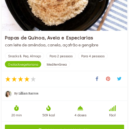
Papas de Quinoa, Aveia e Especiarias
com leite de amêndoa, canela, açafrão e gengibre
Snacks & Peq. Almoço
Para 2 pessoas
Para 4 pessoas
Ovolactovegetariana
Mediterrânea
By
Lillian Barros
20 min
509 kcal
4 doses
Fácil