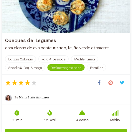
Queques de Legumes
com claras de ovo pasteurizado, feijão verde e tomates
Baixas Calorias
Para 4 pessoas
Mediterrânea
Snacks & Peq. Almoço
Ovolactovegetariana
Familiar
By
Maria Inês Antunes
30 min
171 kcal
4 doses
Médio