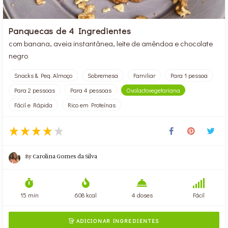
Panquecas de 4 Ingredientes
com banana, aveia instantânea, leite de amêndoa e chocolate
negro
Snacks & Peq. Almoço
Sobremesa
Familiar
Para 1 pessoa
Para 2 pessoas
Para 4 pessoas
Ovolactovegetariana
Fácil e Rápida
Rico em Proteínas
By
Carolina Gomes da Silva
15 min
608 kcal
4 doses
Fácil
ADICIONAR INGREDIENTES
