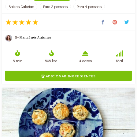
Baixas Calorias
Para 2 pessoas
Para 4 pessoas
By
Maria Inês Antunes
5 min
505 kcal
4 doses
Fácil
ADICIONAR INGREDIENTES
