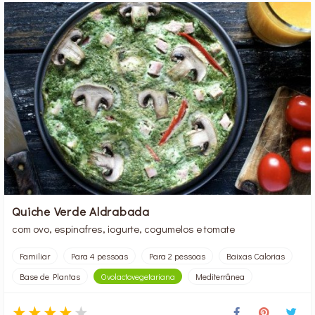
Quiche Verde Aldrabada
com ovo, espinafres, iogurte, cogumelos e tomate
Familiar
Para 4 pessoas
Para 2 pessoas
Baixas Calorias
Base de Plantas
Ovolactovegetariana
Mediterrânea