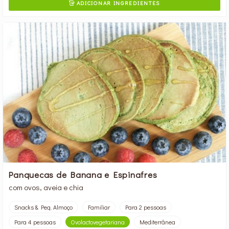
ADICIONAR INGREDIENTES

Panquecas de Banana e Espinafres
com ovos, aveia e chia
Snacks & Peq. Almoço
Familiar
Para 2 pessoas
Para 4 pessoas
Ovolactovegetariana
Mediterrânea