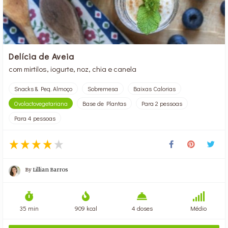
Delícia de Aveia
com mirtilos, iogurte, noz, chia e canela
Snacks & Peq. Almoço
Sobremesa
Baixas Calorias
Ovolactovegetariana
Base de Plantas
Para 2 pessoas
Para 4 pessoas
By
Lillian Barros
35 min
909 kcal
4 doses
Médio