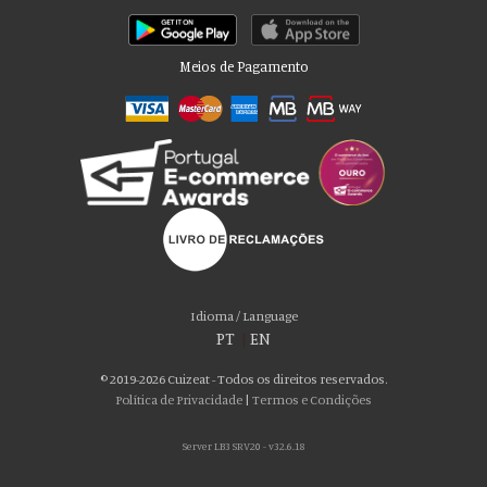
Meios de Pagamento
Por favor aceite as nossas deliciosas
“cookies”!
Usamos cookies para personalizar conteúdo e anúncios, fornecer recursos
Idioma / Language
de mídia social e analisar nosso tráfego. Também compartilhamos
PT
|
EN
informações sobre seu uso de nosso site com nossos parceiros de mídia
social, publicidade e análise, que podem combiná-lo com outras informações
© 2019-2026 Cuizeat - Todos os direitos reservados.
que você forneceu a eles ou que coletaram do uso de seus serviços. Você
Política de Privacidade
|
Termos e Condições
consente com nossos cookies se continuar a usar nosso site.
Server LB3 SRV20 - v32.6.18
ACEITO