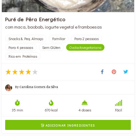
Puré de Pêra Energético
com maca, baobab, iogurte vegetal e framboesas
Snacks & Peq. Almoço
Familiar
Para 2 pessoas
Para 4 pessoas
Sem Glúten
Ovolactovegetariana
Rico em Proteínas
By
Carolina Gomes da Silva
35 min
670 kcal
4 doses
Fácil
ADICIONAR INGREDIENTES
