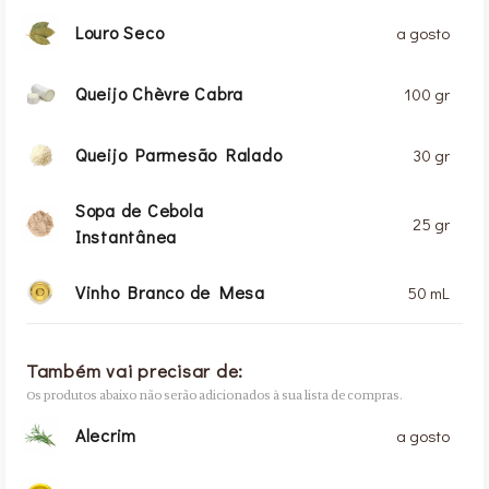
Louro Seco
a gosto
Queijo Chèvre Cabra
100 gr
Queijo Parmesão Ralado
30 gr
Sopa de Cebola
25 gr
Instantânea
Vinho Branco de Mesa
50 mL
Também vai precisar de:
Os produtos abaixo não serão adicionados à sua lista de compras.
Alecrim
a gosto