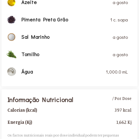
Azeite
a gosto
Pimenta Preta Grão
1 c. sopa
Sal Marinho
a gosto
Tomilho
a gosto
Água
1,000.0 mL
Informação Nutricional
/ Por Dose
397 kcal
Calorias (kcal)
1,662 Kj
Energia (Kj)
Os factos nutricionais reais por dose individual podem ter pequenas