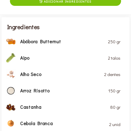
ADICIONAR INGREDIENTES

Ingredientes
Abóbora Butternut
250 gr
Aipo
2 talos
Alho Seco
2 dentes
Arroz Risotto
150 gr
Castanha
80 gr
Cebola Branca
2 unid