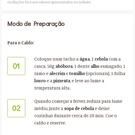
oscilações face aos valores apresentados no website.​
Modo de Preparação
Para o Caldo:
Coloque num tacho a
água
, 1
cebola
com a
01
casca, 50g
abóbora
, 1 dente
alho
esmagado, 1
ramo e
alecrim
e
tomilho
(opcionais), 1 folha
louro
e a
pimenta
, e leve ao lume a
temperatura alta.
Quando começar a ferver, reduza para lume
02
médio, junte a
sopa de cebola
e deixe
cozinhar durante cerca de 20 min. Coe o
caldo e reserve.