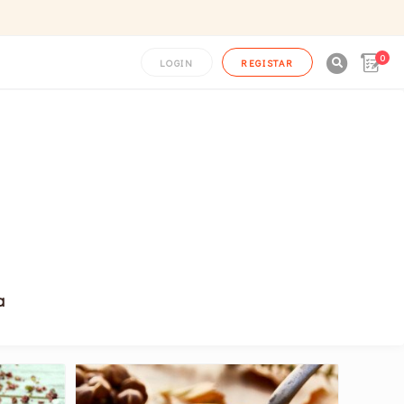
0

LOGIN
REGISTAR
a