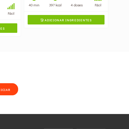
40 min
397 kcal
4 doses
Fácil
Fácil
ADICIONAR INGREDIENTES

TES
NICIAR