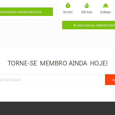
50 min
302 kcal
8 doses
ADICIONAR INGREDIENTES
ADICIONAR INGREDIEN

TORNE-SE MEMBRO AINDA HOJE!
I