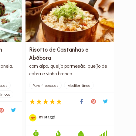
m
Risotto de Castanhas e
Abóbora
canela,
com aipo, queijo parmesão, queijo de
cabra e vinho branco
soas
Para 4 pessoas
Mediterrânea
Almoço
By
Maggi