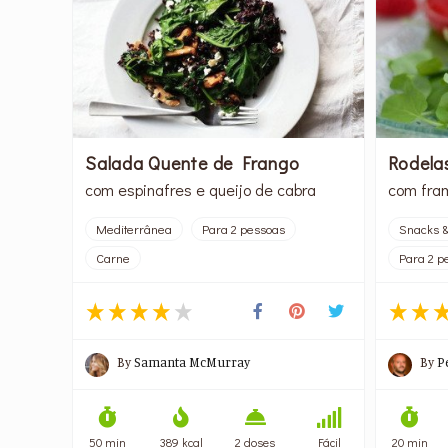
Salada Quente de Frango
Rodela
com espinafres e queijo de cabra
com fra
Mediterrânea
Para 2 pessoas
Snacks &
Carne
Para 2 p
By
Samanta McMurray
By
P
50 min
389 kcal
2 doses
Fácil
20 min