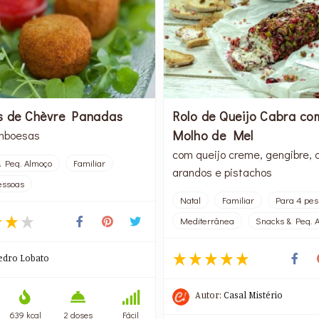
s de Chèvre Panadas
Rolo de Queijo Cabra co
Molho de Mel
mboesas
com queijo creme, gengibre, 
 Peq. Almoço
Familiar
arandos e pistachos
essoas
Natal
Familiar
Para 4 pes
Mediterrânea
Snacks & Peq. 
edro Lobato
Autor:
Casal Mistério
639 kcal
2 doses
Fácil