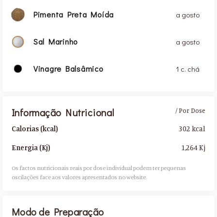
Pimenta Preta Moída
a gosto
Sal Marinho
a gosto
Vinagre Balsâmico
1 c. chá
Informação Nutricional
/ Por Dose
302 kcal
Calorias (kcal)
1,264 Kj
Energia (Kj)
Os factos nutricionais reais por dose individual podem ter pequenas
oscilações face aos valores apresentados no website.​
Modo de Preparação