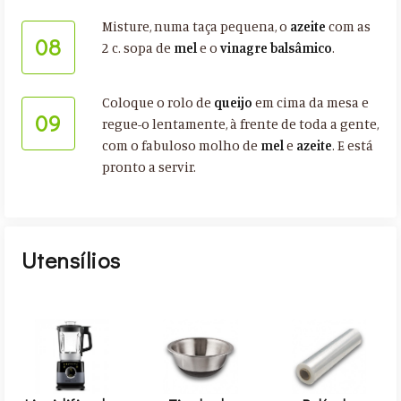
Misture, numa taça pequena, o
azeite
com as
08
2 c. sopa de
mel
e o
vinagre balsâmico
.
Coloque o rolo de
queijo
em cima da mesa e
09
regue-o lentamente, à frente de toda a gente,
com o fabuloso molho de
mel
e
azeite
. E está
pronto a servir.
Utensílios