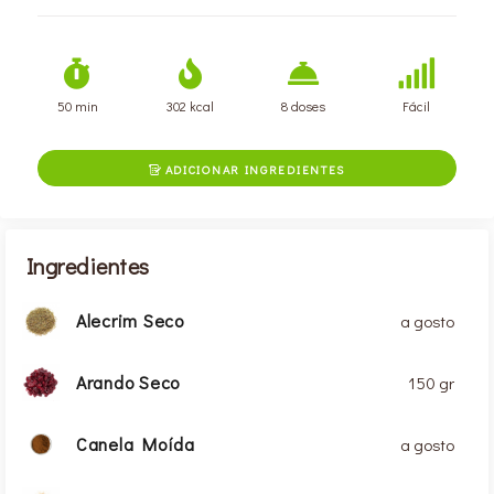
50 min
302 kcal
8 doses
Fácil
ADICIONAR INGREDIENTES

Ingredientes
Alecrim Seco
a gosto
Arando Seco
150 gr
Canela Moída
a gosto