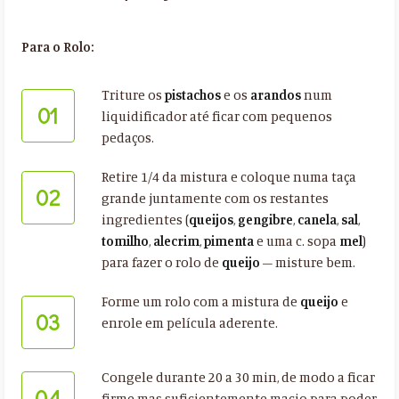
Para o Rolo:
Triture os
pistachos
e os
arandos
num
01
liquidificador até ficar com pequenos
pedaços.
Retire 1/4 da mistura e coloque numa taça
02
grande juntamente com os restantes
ingredientes (
queijos
,
gengibre
,
canela
,
sal
,
tomilho
,
alecrim
,
pimenta
e uma c. sopa
mel
)
para fazer o rolo de
queijo
– misture bem.
Forme um rolo com a mistura de
queijo
e
03
enrole em película aderente.
Congele durante 20 a 30 min, de modo a ficar
04
firme mas suficientemente macio para poder