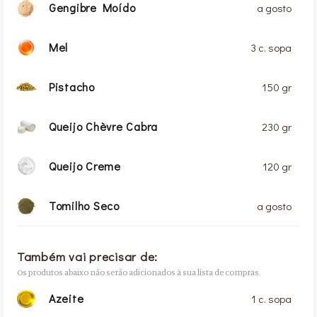
Gengibre Moído
a gosto
Mel
3 c. sopa
Pistacho
150 gr
Queijo Chèvre Cabra
230 gr
Queijo Creme
120 gr
Tomilho Seco
a gosto
Também vai precisar de:
Os produtos abaixo não serão adicionados à sua lista de compras.
Azeite
1 c. sopa