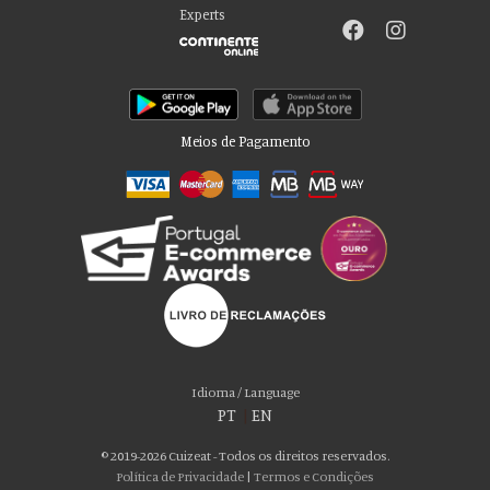
Experts
Meios de Pagamento
Por favor aceite as nossas deliciosas
“cookies”!
Usamos cookies para personalizar conteúdo e anúncios, fornecer recursos
Idioma / Language
de mídia social e analisar nosso tráfego. Também compartilhamos
PT
|
EN
informações sobre seu uso de nosso site com nossos parceiros de mídia
social, publicidade e análise, que podem combiná-lo com outras informações
© 2019-2026 Cuizeat - Todos os direitos reservados.
que você forneceu a eles ou que coletaram do uso de seus serviços. Você
Política de Privacidade
|
Termos e Condições