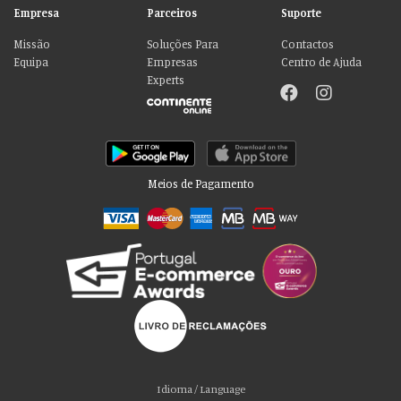
Empresa
Parceiros
Suporte
Missão
Soluções Para
Contactos
Equipa
Empresas
Centro de Ajuda
Experts
Meios de Pagamento
Por favor aceite as nossas deliciosas
“cookies”!
Usamos cookies para personalizar conteúdo e anúncios, fornecer recursos
Idioma / Language