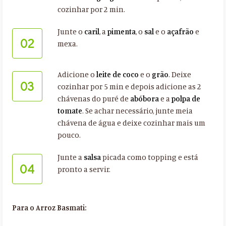
cozinhar por 2 min.
Junte o
caril
, a
pimenta
, o
sal
e o
açafrão
e
02
mexa.
Adicione o
leite de coco
e o
grão
. Deixe
03
cozinhar por 5 min e depois adicione as 2
chávenas do puré de
abóbora
e a
polpa de
tomate
. Se achar necessário, junte meia
chávena de água e deixe cozinhar mais um
pouco.
Junte a
salsa
picada como topping e está
04
pronto a servir.
Para o Arroz Basmati: