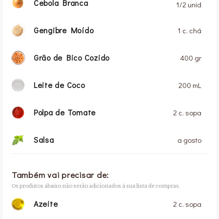
Cebola Branca
1/2 unid
Gengibre Moído
1 c. chá
Grão de Bico Cozido
400 gr
Leite de Coco
200 mL
Polpa de Tomate
2 c. sopa
Salsa
a gosto
Também vai precisar de:
Os produtos abaixo não serão adicionados à sua lista de compras.
Azeite
2 c. sopa