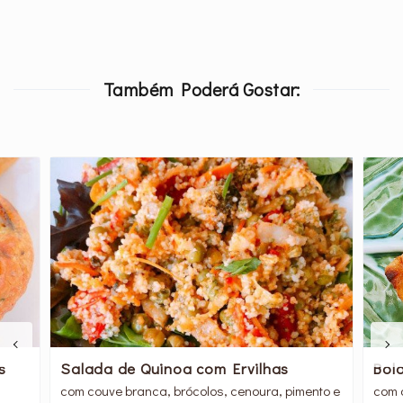
Também Poderá Gostar:
Bol
s
Salada de Quinoa com Ervilhas
com c
com couve branca, brócolos, cenoura, pimento e