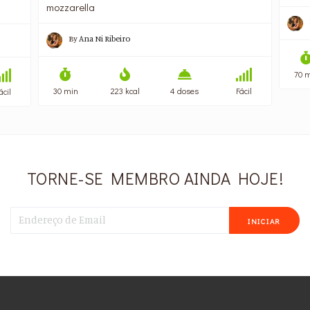
mozzarella
By
Ana Ni Ribeiro
70 
30 min
223 kcal
4 doses
Fácil
ácil
TORNE-SE MEMBRO AINDA HOJE!
INICIAR