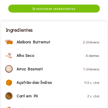
ADICIONAR INGREDIENTES

Ingredientes
Abóbora Butternut
2 chávena
Alho Seco
4 dentes
Arroz Basmati
1 chávena
Açafrão-das-Índias
1/2 c. chá
Caril em Pó
2 c. chá