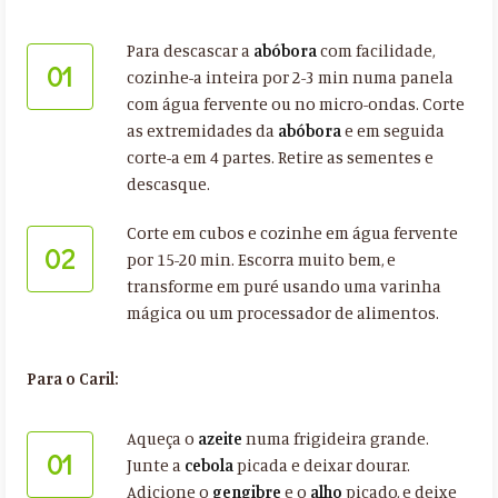
Para descascar a
abóbora
com facilidade,
01
cozinhe-a inteira por 2-3 min numa panela
com água fervente ou no micro-ondas. Corte
as extremidades da
abóbora
e em seguida
corte-a em 4 partes. Retire as sementes e
descasque.
Corte em cubos e cozinhe em água fervente
02
por 15-20 min. Escorra muito bem, e
transforme em puré usando uma varinha
mágica ou um processador de alimentos.
Para o Caril:
Aqueça o
azeite
numa frigideira grande.
01
Junte a
cebola
picada e deixar dourar.
Adicione o
gengibre
e o
alho
picado, e deixe