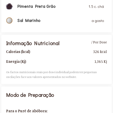
Pimenta Preta Grão
1.5 c. chá
Sal Marinho
a gosto
Informação Nutricional
/ Por Dose
326 kcal
Calorias (kcal)
1,365 Kj
Energia (Kj)
Os factos nutricionais reais por dose individual podem ter pequenas
oscilações face aos valores apresentados no website.​
Modo de Preparação
Para o Puré de Abóbora: