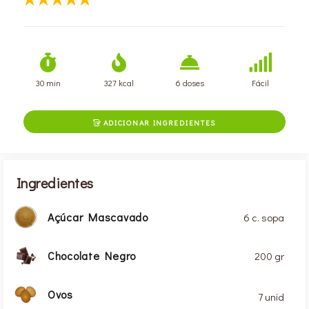
30 min
327 kcal
6 doses
Fácil
ADICIONAR INGREDIENTES

Ingredientes
Açúcar Mascavado
6 c. sopa
Chocolate Negro
200 gr
Ovos
7 unid