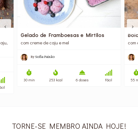
Gelado de Framboesas e Mirtilos
Bol
aju,
com creme de caju e mel
com 
By
Sofia Paixão
30 min
253 kcal
6 doses
Fácil
55 
ácil
TORNE-SE MEMBRO AINDA HOJE!