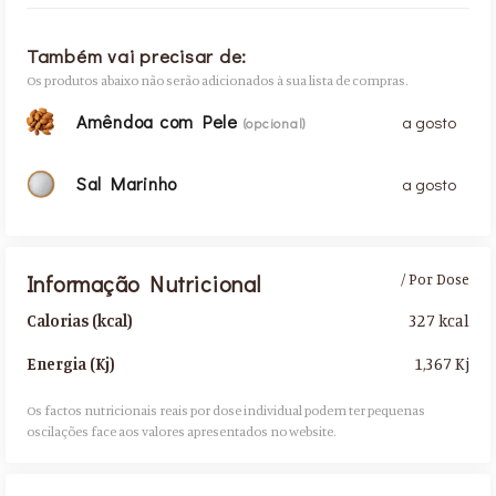
Também vai precisar de:
Os produtos abaixo não serão adicionados à sua lista de compras.
Amêndoa com Pele
a gosto
(opcional)
Sal Marinho
a gosto
Informação Nutricional
/ Por Dose
327 kcal
Calorias (kcal)
1,367 Kj
Energia (Kj)
Os factos nutricionais reais por dose individual podem ter pequenas
oscilações face aos valores apresentados no website.​