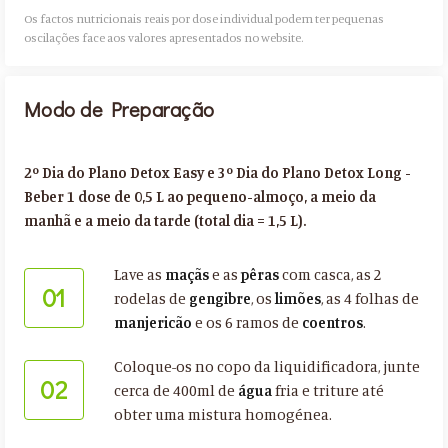
Os factos nutricionais reais por dose individual podem ter pequenas
oscilações face aos valores apresentados no website.​
Modo de Preparação
2º Dia do Plano Detox Easy e 3º Dia do Plano Detox Long -
Beber 1 dose de 0,5 L ao pequeno-almoço, a meio da
manhã e a meio da tarde (total dia = 1,5 L).
Lave as
maçãs
e as
pêras
com casca, as 2
01
rodelas de
gengibre
, os
limões
, as 4 folhas de
manjericão
e os 6 ramos de
coentros
.
Coloque-os no copo da liquidificadora, junte
02
cerca de 400ml de
água
fria e triture até
obter uma mistura homogénea.