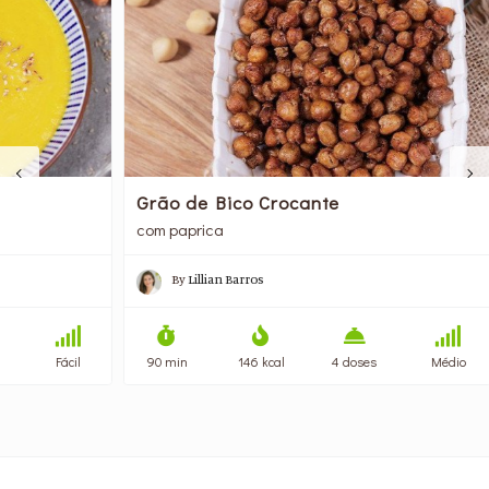
Grão de Bico Crocante
Sal
com paprica
com 
By
Lillian Barros
ácil
90 min
146 kcal
4 doses
Médio
25 