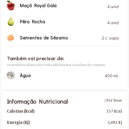
Maçã Royal Gala
4 unid
Pêra Rocha
4 unid
Sementes de Sésamo
2 c. sopa
Também vai precisar de:
Os produtos abaixo não serão adicionados à sua lista de compras.
Água
400 mL
Informação Nutricional
/ Por Dose
357 kcal
Calorias (kcal)
1,493 Kj
Energia (Kj)