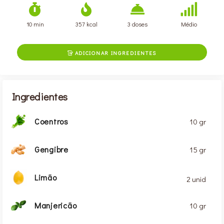
10 min
357 kcal
3 doses
Médio
ADICIONAR INGREDIENTES

Ingredientes
Coentros
10 gr
Gengibre
15 gr
Limão
2 unid
Manjericão
10 gr