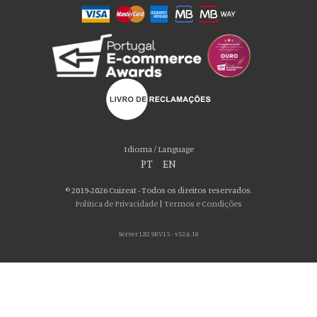
Idioma / Language
PT
|
EN
© 2019-2026 Cuizeat - Todos os direitos reservados.
Política de Privacidade
|
Termos e Condições
Server LB2 SRV15 - v32.6.18