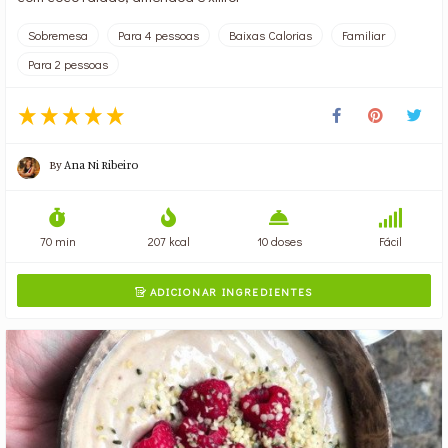
Sobremesa
Para 4 pessoas
Baixas Calorias
Familiar
Para 2 pessoas
By
Ana Ni Ribeiro
70 min
207 kcal
10 doses
Fácil
ADICIONAR INGREDIENTES
