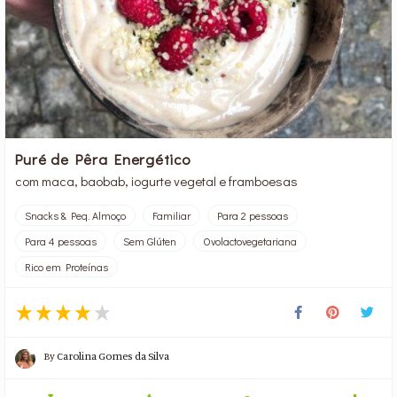
Puré de Pêra Energético
com maca, baobab, iogurte vegetal e framboesas
Snacks & Peq. Almoço
Familiar
Para 2 pessoas
Para 4 pessoas
Sem Glúten
Ovolactovegetariana
Rico em Proteínas
By
Carolina Gomes da Silva