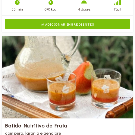
35 min
670 kcal
4 doses
Fácil
ADICIONAR INGREDIENTES

Batido Nutritivo de Fruta
com pêra, laranja e gengibre