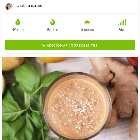
By
Lillian Barros
40 min
184 kcal
6 doses
Fácil
ADICIONAR INGREDIENTES
