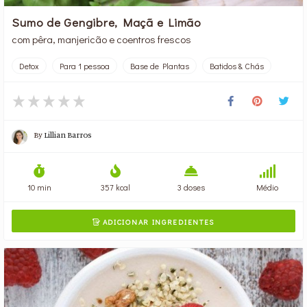
Sumo de Gengibre, Maçã e Limão
com pêra, manjericão e coentros frescos
Detox
Para 1 pessoa
Base de Plantas
Batidos & Chás
By
Lillian Barros
10 min
357 kcal
3 doses
Médio
ADICIONAR INGREDIENTES
