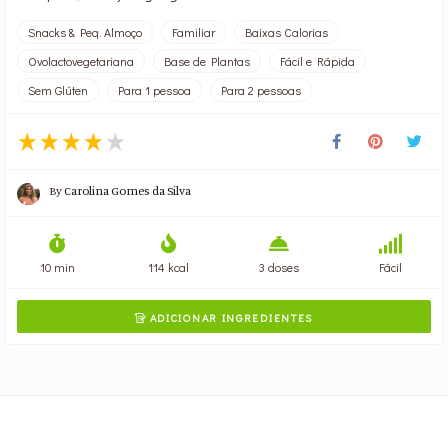
Snacks & Peq. Almoço
Familiar
Baixas Calorias
Ovolactovegetariana
Base de Plantas
Fácil e Rápida
Sem Glúten
Para 1 pessoa
Para 2 pessoas
By
Carolina Gomes da Silva
10 min
114 kcal
3 doses
Fácil
ADICIONAR INGREDIENTES
