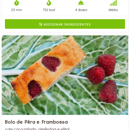
25 min
752 kcal
4 doses
Médio
ADICIONAR INGREDIENTES

Bolo de Pêra e Framboesa
com coco ralado, amêndoa e xilitol