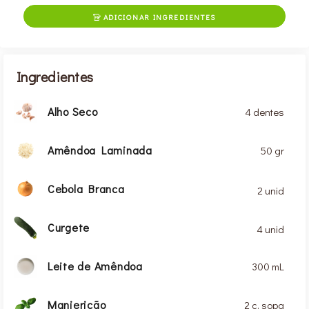
ADICIONAR INGREDIENTES

Ingredientes
Alho Seco
4 dentes
Amêndoa Laminada
50 gr
Cebola Branca
2 unid
Curgete
4 unid
Leite de Amêndoa
300 mL
Manjericão
2 c. sopa