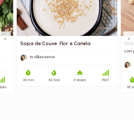
Sopa de Couve Flor e Canela
Grã
com 
By
Lillian Barros
40 min
62 kcal
4 doses
Fácil
édio
90 