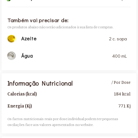
Também vai precisar de:
Os produtos abaixo não serão adicionados à sua lista de compras.
Azeite
2 c. sopa
Água
400 mL
Informação Nutricional
/ Por Dose
184 kcal
Calorias (kcal)
771 Kj
Energia (Kj)
Os factos nutricionais reais por dose individual podem ter pequenas
oscilações face aos valores apresentados no website.​