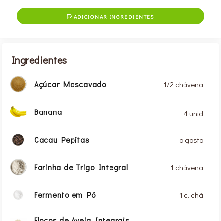
ADICIONAR INGREDIENTES

Ingredientes
Açúcar Mascavado
1/2 chávena
Banana
4 unid
Cacau Pepitas
a gosto
Farinha de Trigo Integral
1 chávena
Fermento em Pó
1 c. chá
Flocos de Aveia Integrais