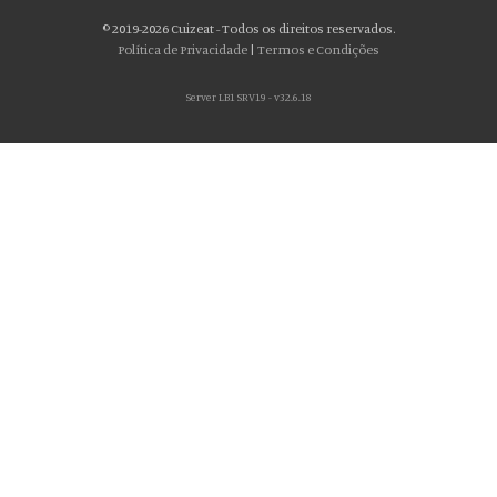
© 2019-2026 Cuizeat - Todos os direitos reservados.
Política de Privacidade
|
Termos e Condições
Server LB1 SRV19 - v32.6.18