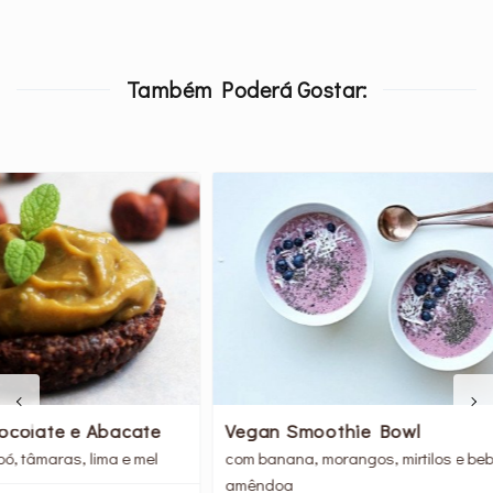
Também Poderá Gostar:
te
Vegan Smoothie Bowl
Smo
el
com banana, morangos, mirtilos e bebida de
com 
amêndoa
fram