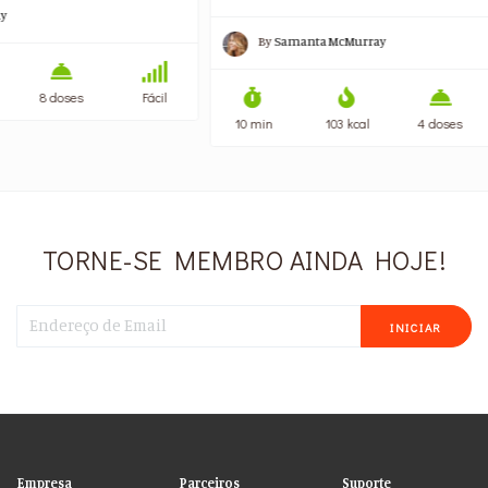
By
Samanta McMurray
Fácil
10 min
103 kcal
4 doses
Fácil
10 
TORNE-SE MEMBRO AINDA HOJE!
INICIAR
Empresa
Parceiros
Suporte