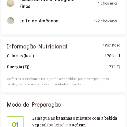
1 chávena
Finos
Leite de Amêndoa
1/2 chávena
Informação Nutricional
/ Por Dose
176 kcal
Calorias (kcal)
735 Kj
Energia (Kj)
Os factos nutricionais reais por dose individual podem ter pequenas
oscilações face aos valores apresentados no website.​
Modo de Preparação
Esmague as
bananas
e misture com a
bebida
01
vegetal
(ou leite) e o
açúcar
.