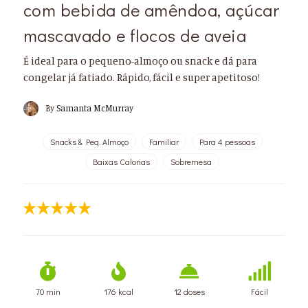
com bebida de amêndoa, açúcar
mascavado e flocos de aveia
É ideal para o pequeno-almoço ou snack e dá para
congelar já fatiado. Rápido, fácil e super apetitoso!
By
Samanta McMurray
Snacks & Peq. Almoço
Familiar
Para 4 pessoas
Baixas Calorias
Sobremesa
70 min
176 kcal
12 doses
Fácil