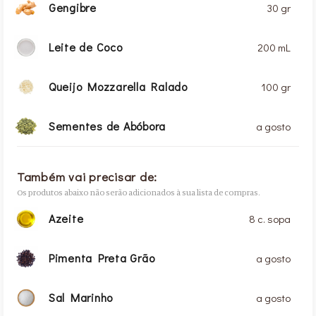
Gengibre
30 gr
Leite de Coco
200 mL
Queijo Mozzarella Ralado
100 gr
Sementes de Abóbora
a gosto
Também vai precisar de:
Os produtos abaixo não serão adicionados à sua lista de compras.
Azeite
8 c. sopa
Pimenta Preta Grão
a gosto
Sal Marinho
a gosto