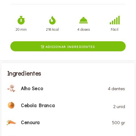
20 min
218 kcal
4 doses
Fácil
ADICIONAR INGREDIENTES

Ingredientes
Alho Seco
4 dentes
Cebola Branca
2 unid
Cenoura
500 gr