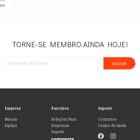
ácil
TORNE-SE MEMBRO AINDA HOJE!
INICIAR
Empresa
Parceiros
Suporte
Missão
Soluções Para
Contactos
Equipa
Empresas
Centro de Ajuda
Experts