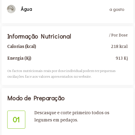
Água
a gosto
Informação Nutricional
/ Por Dose
218 kcal
Calorias (kcal)
913 Kj
Energia (Kj)
Os factos nutricionais reais por dose individual podem ter pequenas
oscilações face aos valores apresentados no website.​
Modo de Preparação
Descasque e corte primeiro todos os
01
legumes em pedaços.