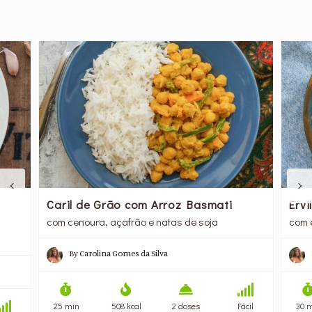
Caril de Grão com Arroz Basmati
Erv
com cenoura, açafrão e natas de soja
com 
By
Carolina Gomes da Silva
25 min
508 kcal
2 doses
Fácil
30 