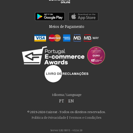
Meios de Pagamento
Por favor aceite as nossas deliciosas
“cookies”!
Usamos cookies para personalizar conteúdo e anúncios, fornecer recursos
Idioma / Language
de mídia social e analisar nosso tráfego. Também compartilhamos
PT
|
EN
informações sobre seu uso de nosso site com nossos parceiros de mídia
social, publicidade e análise, que podem combiná-lo com outras informações
© 2019-2026 Cuizeat - Todos os direitos reservados.
que você forneceu a eles ou que coletaram do uso de seus serviços. Você
Política de Privacidade
|
Termos e Condições
consente com nossos cookies se continuar a usar nosso site.
Server LB2 SRV1 - v32.6.18