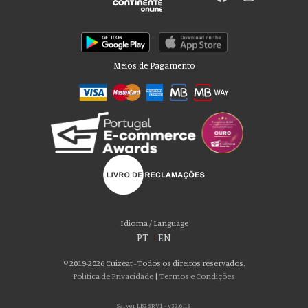
Meios de Pagamento
Por favor aceite as nossas deliciosas
“cookies”!
Usamos cookies para personalizar conteúdo e anúncios, fornecer recursos
Idioma / Language
de mídia social e analisar nosso tráfego. Também compartilhamos
PT
|
EN
informações sobre seu uso de nosso site com nossos parceiros de mídia
social, publicidade e análise, que podem combiná-lo com outras informações
© 2019-2026 Cuizeat - Todos os direitos reservados.
que você forneceu a eles ou que coletaram do uso de seus serviços. Você
Política de Privacidade
|
Termos e Condições
consente com nossos cookies se continuar a usar nosso site.
Server LB2 SRV1 - v32.6.18