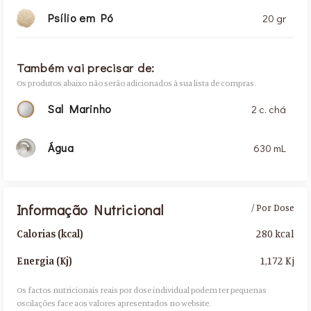
Psílio em Pó
20 gr
Também vai precisar de:
Os produtos abaixo não serão adicionados à sua lista de compras.
Sal Marinho
2 c. chá
Água
630 mL
Informação Nutricional
/ Por Dose
280 kcal
Calorias (kcal)
1,172 Kj
Energia (Kj)
Os factos nutricionais reais por dose individual podem ter pequenas
oscilações face aos valores apresentados no website.​