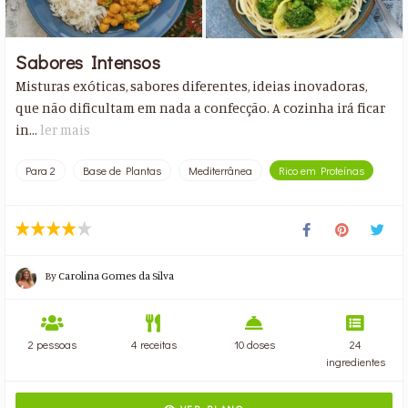
Sabores Intensos
Misturas exóticas, sabores diferentes, ideias inovadoras,
que não dificultam em nada a confecção. A cozinha irá ficar
in...
ler mais
Para 2
Base de Plantas
Mediterrânea
Rico em Proteínas
By
Carolina Gomes da Silva
2 pessoas
4 receitas
10 doses
24
ingredientes