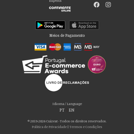
Experts
Meios de Pagamento
Por favor aceite as nossas deliciosas
“cookies”!
Usamos cookies para personalizar conteúdo e anúncios, fornecer recursos
Idioma / Language
de mídia social e analisar nosso tráfego. Também compartilhamos
PT
|
EN
informações sobre seu uso de nosso site com nossos parceiros de mídia
social, publicidade e análise, que podem combiná-lo com outras informações
© 2019-2026 Cuizeat - Todos os direitos reservados.
que você forneceu a eles ou que coletaram do uso de seus serviços. Você
Política de Privacidade
|
Termos e Condições
consente com nossos cookies se continuar a usar nosso site.