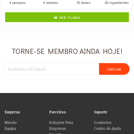
4 pessoas
4 receitas
16 doses
28 ingredientes
VER PLANO
TORNE-SE MEMBRO AINDA HOJE!
INICIAR
Empresa
Parceiros
Suporte
Missão
Soluções Para
Contactos
Equipa
Empresas
Centro de Ajuda